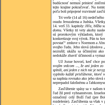
budúcnosť nemusí priniesť zničenie
tejto krajine pokračovať. Na tom
poľa boli pripojené rozvinuté zasľú
Tri verše (14 až 16) nedeľného 
osudu Jeruzalema a Judska. Všetky 
14. verš 33. kapitoly:
Hľa, blížia 
domu.
Všetky tri vety akoby nasl
sú prorokovým výkladom, ktorý 
konkretizuje svoj výrok. Pán tu ho
povstať“ zmluve s Noemom a Abrah
svojho ľudu. Jeho slová (doslova 
nezrušil; ukážu sa účinnými ako 
nedokáže zbaviť účinnosti a vymaz
Už Jozue hovorí, keď chce po
svojím srdcom ..., že ani jeden z
splnili, ani jeden z nich nie je nev
vyplnilo každé prisľúbenie, ktoré
sa naplnia rovnako ako jeho slová 
neprepadol falošnému a ľahkomys
Zasľúbenie spásy sa v našom 
ľud žil pred vyhnanstvom. Izraelom
označený celý Boží ľud (pre Boh
rozdelenie). Zasľúbenia sa však v