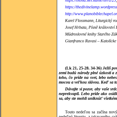
https://biblia.sk/citanie/ssv/z/25
https://thedivinelamp.wordpres
http://www.planobiblechapel.or
Karel Flossmann, Liturgický rok
Josef Hrbata, Písně království
Múdroslovné knihy
Starého Zák
Gianfranco Ravasi – Katolícke 
(Lk 21, 25-28. 34-36)
Ježiš p
zemi budú národy plné úzkosti a 
toho, čo príde na svet, lebo neb
mocou a veľkou slávou. Keď sa to z
Dávajte si pozor, aby vaše srd
neprekvapil. Lebo príde ako osídl
sa, aby ste mohli uniknúť všetkém
Touto nedeľou sa začína nový 
nedeľnú liturgiu, z takzvaného c