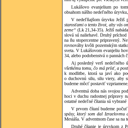
Lukášovo evanjelium po tomt
obsahom nášho nedeľného úryvku, 
V nedeľňajšom úryvku Ježiš 
starosťami o tento život, aby vás o
zeme“
(Lk 21,34-35). Ježiš nabáda
slová sú naliehavé. Druhý príchod 
na ňu stopercentne pripravený. N
rovnováhy kvôli pozemským statkom,
sveta. V Lukášovom evanjeliu hovor
34, alebo podobenstvá o pannách či
Aj posledný verš nedeľného ú
všetkému tomu, čo má prísť, a pos
k modlitbe, ktorá sa javí ako po
o duchovnú silu, silu viery, aby 
budeme môcť postaviť vzpriamene, 
Adventná doba nás svojou pods
hoci v duchu radostnej prípravy n
ostatné nedeľné čítania sú vybrané 
V prvom čítaní budeme počuť 
spásy, ktorý som dal Izraelovm
Mesiáša. V adventnom čase sa na t
Druhé čítanie je úryvkom z P