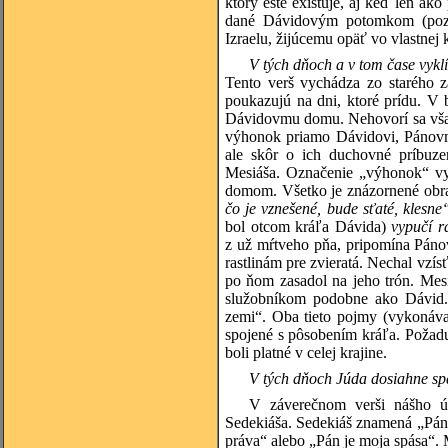
ktorý ešte existuje, aj keď len ak
dané Dávidovým potomkom (pozri
Izraelu, žijúcemu opäť vo vlastnej
V tých dňoch a v tom čase vykl
Tento verš vychádza zo starého z
poukazujú na dni, ktoré prídu. V 
Dávidovmu domu. Nehovorí sa však 
výhonok priamo Dávidovi, Pánovm
ale skôr o ich duchovné príbuz
Mesiáša. Označenie „výhonok“ vyc
domom. Všetko je znázornené obr
čo je vznešené, bude sťaté, klesne
bol otcom kráľa Dávida)
vypučí r
z už mŕtveho pňa, pripomína Pánov
rastlinám pre zvieratá. Nechal vzís
po ňom zasadol na jeho trón. Me
služobníkom podobne ako Dávid. 
zemi“. Oba tieto pojmy (vykonávať
spojené s pôsobením kráľa. Požaduj
boli platné v celej krajine.
V tých dňoch Júda dosiahne spá
V záverečnom verši nášho ú
Sedekiáša. Sedekiáš znamená „Pán
práva“ alebo „Pán je moja spása“. M