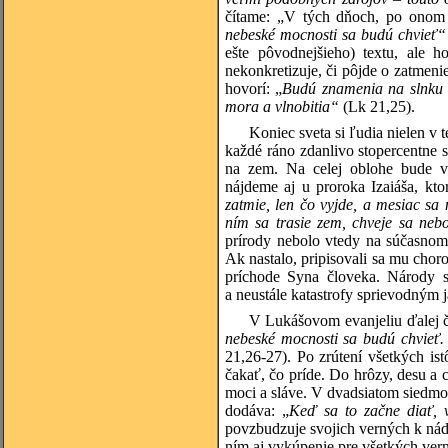
čítame: „V tých dňoch, po onom
nebeské mocnosti sa budú chvieť
ešte pôvodnejšieho) textu, ale 
nekonkretizuje, či pôjde o zatmeni
hovorí: „
Budú znamenia na slnku a
mora a vlnobitia“
(Lk 21,25).
Koniec sveta si ľudia nielen v t
každé ráno zdanlivo stopercentne 
na zem. Na celej oblohe bude ve
nájdeme aj u proroka Izaiáša, kto
zatmie, len čo vyjde, a mesiac sa 
ním sa trasie zem, chveje sa neb
prírody nebolo vtedy na súčasnom 
Ak nastalo, pripisovali sa mu chor
príchode Syna človeka. Národy sa
a neustále katastrofy sprievodným 
V Lukášovom evanjeliu ďalej 
nebeské mocnosti sa budú chvieť.
21,26-27). Po zrútení všetkých i
čakať, čo príde. Do hrôzy, desu a 
moci a sláve. V dvadsiatom siedmo
dodáva: „
Keď sa to začne diať, v
povzbudzuje svojich verných k nádej
ním aj vykúpenie pre všetkých ver