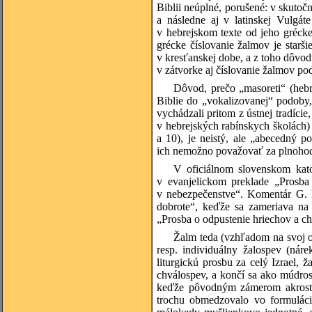
Biblii neúplné, porušené: v skutočn
a následne aj v latinskej Vulgát
v hebrejskom texte od jeho gréck
grécke číslovanie žalmov je starš
v kresťanskej dobe, a z toho dôvodu
v zátvorke aj číslovanie žalmov po
Dôvod, prečo „masoreti“ (hebrej
Biblie do „vokalizovanej“ podoby,
vychádzali pritom z ústnej tradície
v hebrejských rabínskych školách)
a 10), je neistý, ale „abecedný p
ich nemožno považovať za plnohodn
V oficiálnom slovenskom kat
v evanjelickom preklade „Prosb
v nebezpečenstve“. Komentár G.
dobrote“, keďže sa zameriava na
„Prosba o odpustenie hriechov a c
Žalm teda (vzhľadom na svoj ob
resp. individuálny žalospev (nár
liturgickú prosbu za celý Izrael,
chválospev, a končí sa ako múdros
keďže pôvodným zámerom akrostich
trochu obmedzovalo vo formuláci