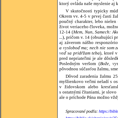
ktorý ovláda naše myslenie aj k
V skutočnosti typicky múd
Okrem vv. 4-5 v prvej časti ž
poučný charakter, lebo nielen 
život veriaceho človeka, možno 
12-14 (
Mem
,
Nun
,
Samech: Ako 
...
), pričom v. 14 (obsahujúci 
aj záverom nášho responzório
a vysloboď ma; nech nie som z
veď sa pridŕžam teba
), ktoré 
pred nepriateľmi je ale dôsled
Posledným veršom (
Bože, vy
pôvodnou súčasťou žalmu, sme s
Dôvod zaradenia žalmu 25 
myšlienkovo veľmi neladí s os
v židovskom alebo kresťans
s ostatnými čítaniami, je slovo
ale o príchode Pána možno vždy
Spracované podľa:
https://bib