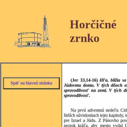
Horčičné
zrnko
(Jer 33,14-16)
Hľa, blížia s
Späť na hlavnú stránku
Júdovmu domu. V tých dňoch a v
spravodlivosť na zemi. V tých 
spravodlivosť.
Na prvú adventnú nedeľu Cirk
širších súvislostiach tejto kapitol
pre Izrael a Júdu. Z Pánovho pov
prorok kráľa, aby mesto vydal C