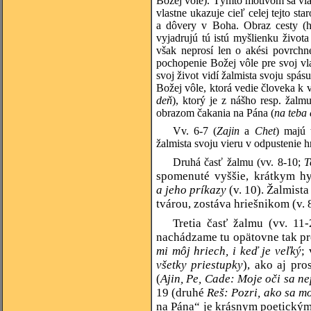
Božej vôle). Týmto motívom sa vlas
vlastne ukazuje cieľ celej tejto st
a dôvery v Boha. Obraz cesty (
vyjadrujú tú istú myšlienku život
však neprosí len o akési povrchn
pochopenie Božej vôle pre svoj vl
svoj život vidí žalmista svoju spás
Božej vôle, ktorá vedie človeka k 
deň
), ktorý je z nášho resp. žal
obrazom čakania na Pána (
na teba 
Vv. 6-7 (
Zajin
a
Chet
) majú 
žalmista svoju vieru v odpustenie 
Druhá časť žalmu (vv. 8-10;
T
spomenuté vyššie, krátkym h
a jeho príkazy
(v. 10). Žalmist
tvárou, zostáva hriešnikom (v. 
Tretia časť žalmu (vv. 11
nachádzame tu opätovne tak pr
mi môj hriech, i keď je veľký
;
všetky priestupky
), ako aj pr
(
Ajin, Pe, Cade: Moje oči sa ne
19 (druhé
Reš: Pozri, ako sa mo
na Pána“ je krásnym poetickým