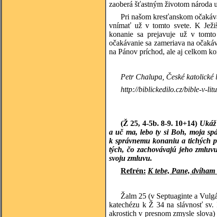
zaoberá šťastným životom národa u
Pri našom kresťanskom očakáva
vnímať už v tomto svete. K Ježi
konanie sa prejavuje už v tomto
očakávanie sa zameriava na očakáv
na Pánov príchod, ale aj celkom ko
Petr
Chalupa, České katolické b
http://biblickedilo.cz/bible-v-lit
(Ž 25, 4-5b. 8-9. 10+14)
Ukáž 
a uč ma, lebo ty si Boh, moja sp
k správnemu konaniu a tichých p
tých, čo zachovávajú jeho zmluvu
svoju zmluvu.
Refrén:
K tebe, Pane, dvíham 
Žalm 25 (v Septuaginte a Vulgát
katechézu k Ž 34 na slávnosť sv. 
akrostich v presnom zmysle slova) 