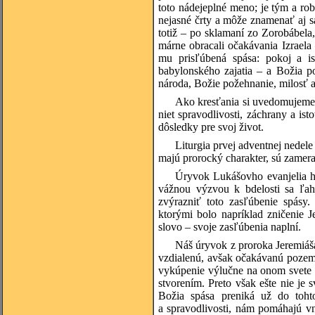
toto nádejeplné meno; je tým a r
nejasné črty a môže znamenať aj 
totiž – po sklamaní zo Zorobábel
márne obracali očakávania Izraela
mu prisľúbená spása: pokoj a is
babylonského zajatia – a Božia po
národa, Božie požehnanie, milosť 
Ako kresťania si uvedomujeme, 
niet spravodlivosti, záchrany a is
dôsledky pre svoj život.
Liturgia prvej adventnej nedel
majú prorocký charakter, sú zamer
Úryvok Lukášovho evanjelia h
vážnou výzvou k bdelosti sa ľahk
zvýrazniť toto zasľúbenie spásy
ktorými bolo napríklad zničenie 
slovo – svoje zasľúbenia naplní.
Náš úryvok z proroka Jeremiáša
vzdialenú, avšak očakávanú poze
vykúpenie výlučne na onom svete a
stvorením. Preto však ešte nie je 
Božia spása preniká už do toht
a spravodlivosti, nám pomáhajú v