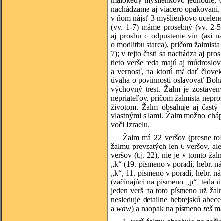
málokedy myšlienkovo jednotné, o
nachádzame aj viacero opakovaní.
v ňom nájsť 3 myšlienkovo ucelené č
(vv. 1-7) máme prosebný (vv. 2-5)
aj prosbu o odpustenie vín (asi 
o modlitbu starca), pričom žalmista
7); v tejto časti sa nachádza aj pr
tieto verše teda majú aj múdroslo
a vernosť, na ktorú má dať člove
úvaha o povinnosti oslavovať Boha 
výchovný trest. Žalm je zostaven
nepriateľov, pričom žalmista nepro
životom. Žalm obsahuje aj častý 
vlastnými silami. Žalm možno chá
voči Izraelu.
Žalm má 22 veršov (presne to
žalmu prevzatých len 6 veršov, al
veršov (t.j. 22), nie je v tomto 
„k“ (19. písmeno v poradí, hebr. n
„k“, 11. písmeno v poradí, hebr. n
(začínajúci na písmeno „p“, teda 
jeden verš na toto písmeno už žal
nesleduje detailne hebrejskú abec
a
waw
) a naopak na písmeno
reš
má