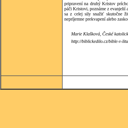
pripravení na druhý Kristov prícho
páči Kristovi, poznáme z evanjelií
sa z celej sily snažiť skutočne 
nepríjemne prekvapení alebo zaskoč
Marie
Klašková, České katolick
http://biblickedilo.cz/bible-v-lit