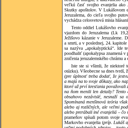
veľkú časť svojho evanjelia ako J
Skutky apoštolov. V Lukášovom eva
Jeruzalema, do cieľa svojho putov
vychádza celosvetová misia hlásani
Tento oddiel Lukášovho evanje
vjazdom do Jeruzalema (Lk 19,2
Ježišovo kázanie v Jeruzaleme. D
a smrti, a v poslednej, 24. kapitol
sa nazýva „apokalyptická“. Ide t
poodhaliť (apokalypsa znamená v p
zničenia jeruzalemského chrámu a 
Iste ste si všimli, že niektor
otázku). Všeobecne sa dnes tvrdí, 
(pre úplnosť treba dodať, že jestv
a majú na to svoje dôkazy, ako napr
ktoré už prví kresťania považovali 
na ňom menili len detaily? Tento 
obsahovo nezávislé, nesnaží sa o
Spomínaná menšinová teória však t
alebo aj rozličných, ale veľmi pod
alebo prerábali iné evanjeliá – čo 
prameňov spísali potom svoje eva
Markovho evanjelia (
príp. Lukáš 
veľmi podobných zdrojov – touto 