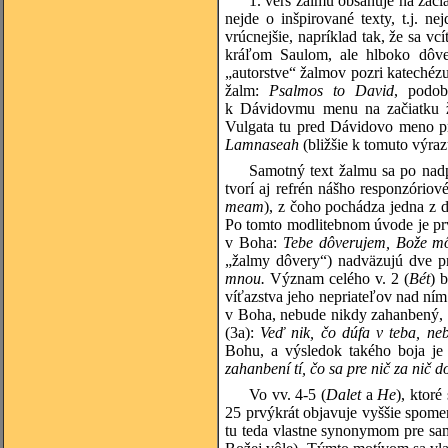
1. verš žalmu obsahuje na zač
nejde o inšpirované texty, t.j. 
vrúcnejšie, napríklad tak, že sa 
kráľom Saulom, ale hlboko dôve
„autorstve“ žalmov pozri katechéz
žalm:
Psalmos to David
, podob
k Dávidovmu menu na začiatku ža
Vulgata tu pred Dávidovo meno p
Lamnaseah
(bližšie k tomuto výraz
Samotný text žalmu sa po nadp
tvorí aj refrén nášho responzório
meam
), z čoho pochádza jedna z d
Po tomto modlitebnom úvode je prv
v Boha:
Tebe dôverujem, Bože m
„žalmy dôvery“) nadväzujú dve p
mnou.
Význam celého v. 2 (
Bét
) 
víťazstva jeho nepriateľov nad ním
v Boha, nebude nikdy zahanbený, p
(3a):
Veď nik, čo dúfa v teba, ne
Bohu, a výsledok takého boja je 
zahanbení tí, čo sa pre nič za nič 
Vo vv. 4-5 (
Dalet
a
He
), ktoré
25 prvýkrát objavuje vyššie spomen
tu teda vlastne synonymom pre sa