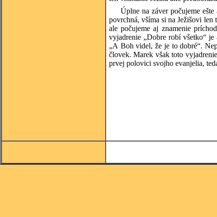
Úplne na záver počujeme ešte a
povrchná, všíma si na Ježišovi len 
ale počujeme aj znamenie príchod
vyjadrenie „Dobre robí všetko“ je
„A Boh videl, že je to dobré“. Nep
človek. Marek však toto vyjadrenie
prvej polovici svojho evanjelia, ted