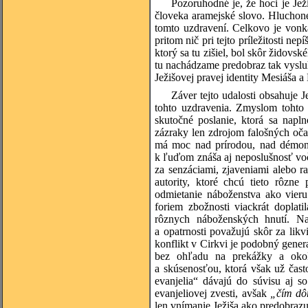
Pozoruhodné je, že hoci je Jež
človeka aramejské slovo. Hluchone
tomto uzdravení. Celkovo je vonka
pritom nič pri tejto príležitosti ne
ktorý sa tu zišiel, bol skôr židov
tu nachádzame predobraz tak vysluh
Ježišovej pravej identity Mesiáša 
Záver tejto udalosti obsahuje
tohto uzdravenia. Zmyslom tohto 
skutočné poslanie, ktorá sa napl
zázraky len zdrojom falošných oča
má moc nad prírodou, nad démon
k ľuďom znáša aj neposlušnosť voči
za senzáciami, zjaveniami alebo r
autority, ktoré chcú tieto rôzne
odmietanie náboženstva ako vieru
foriem zbožnosti viackrát doplat
rôznych náboženských hnutí. Nad
a opatrnosti považujú skôr za likvi
konflikt v Cirkvi je podobný gene
bez ohľadu na prekážky a okol
a skúsenosťou, ktorá však už čast
evanjelia“ dávajú do súvisu aj s
evanjeliovej zvesti, avšak
„čím dôr
len vnímanie Ježiša ako predobrazu