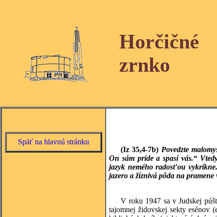
Horčičné
zrnko
Späť na hlavnú stránku
(Iz
35,4-7b)
Povedzte malomys
On sám príde a spasí vás.“ Vtedy
jazyk nemého radosťou vykríkne.
jazero a žíznivá pôda na pramene 
V roku 1947 sa v Judskej púšt
tajomnej židovskej sekty esénov 