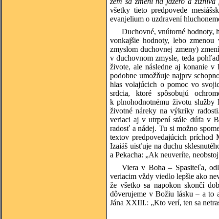
zem sa zmení na jazero a žízniv
všetky tieto predpovede mesiášsk
evanjelium o uzdravení hluchonem
Duchovné, vnútorné hodnoty, hod
vonkajšie hodnoty, lebo zmenou 
zmyslom duchovnej zmeny) zmení ni
v duchovnom zmysle, teda pohľad 
živote, ale následne aj konanie v
podobne umožňuje najprv schopnos
hlas volajúcich o pomoc vo svoji
srdcia, ktoré spôsobujú ochrom
k plnohodnotnému životu služby B
životné náreky na výkriky radost
veriaci aj v utrpení stále dúfa v
radosť a nádej. Tu si možno spome
textov predpovedajúcich príchod 
Izaiáš uisťuje na duchu sklesnuté
a Pekacha: „Ak neuveríte, neobstojí
Viera v Boha – Spasiteľa, odl
veriacim vždy viedlo lepšie ako nev
že všetko sa napokon skončí dob
dôverujeme v Božiu lásku – a to 
Jána XXIII.: „Kto verí, ten sa netra