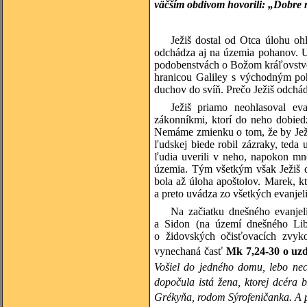
väčším obdivom hovorili: „Dobre 
Ježiš dostal od Otca úlohu oh
odchádza aj na územia pohanov. U
podobenstvách o Božom kráľovstve,
hranicou Galiley s východným po
duchov do svíň. Prečo Ježiš odchá
Ježiš priamo neohlasoval ev
zákonníkmi, ktorí do neho dobied
Nemáme zmienku o tom, že by Ježiš
ľudskej biede robil zázraky, teda
ľudia uverili v neho, napokon mno
územia. Tým všetkým však Ježiš d
bola až úloha apoštolov. Marek, kt
a preto uvádza zo všetkých evanjeli
Na začiatku dnešného evanjel
a Sidon (na území dnešného Lib
o židovských očisťovacích zvy
vynechaná časť
Mk
7,24-30 o uz
Vošiel do jedného domu, lebo nec
dopočula istá žena, ktorej dcéra
Grékyňa, rodom Sýrofeničanka. A pr