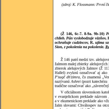
(zdroj: K. Flossmann: První čt
(Ž 146, 6c-7. 8-9a. 9b-10)
P
chlieb. Pán vyslobodzuje väzňov,
ochraňuje cudzincov,
R.
ujíma sa 
Sion, z pokolenia na pokolenie.
Re
Ž 146 patrí medzi tzv. alelujo
žalmom malej zbierky alelujových ž
zbierok alelujových žalmov (Ž 11
Hallel) zvyknú označovať aj ako 
P'suqế dh'zimra
, čo znamená „Ver
nazývanú
Ashrei
(pozri katechézu
tradične označovať ako „záverečný 
V oficiálnom slovenskom katol
v evanjelickom preklade názvom
a v ekumenickom preklade ako vžd
žalm slovami: Chválospev na otc