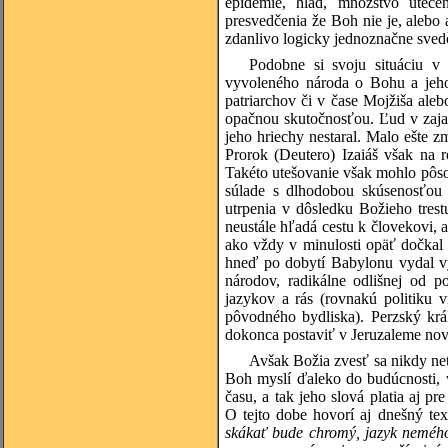
epidémie, hlad, množstvo uteč
presvedčenia že Boh nie je, aleb
zdanlivo logicky jednoznačne sved
Podobne si svoju situáciu v z
vyvoleného národa o Bohu a jeh
patriarchov či v čase Mojžiša ale
opačnou skutočnosťou. Ľud v zajat
jeho hriechy nestaral. Malo ešte 
Prorok (Deutero) Izaiáš však na r
Takéto utešovanie však mohlo pôso
súlade s dlhodobou skúsenosťou
utrpenia v dôsledku Božieho tre
neustále hľadá cestu k človekovi, a
ako vždy v minulosti opäť dočkal 
hneď po dobytí Babylonu vydal vý
národov, radikálne odlišnej od p
jazykov a rás (rovnakú politiku v
pôvodného bydliska). Perzský kráľ
dokonca postaviť v Jeruzaleme no
Avšak Božia zvesť sa nikdy net
Boh myslí ďaleko do budúcnosti, 
času, a tak jeho slová platia aj 
O tejto dobe hovorí aj dnešný text
skákať bude chromý, jazyk nemého