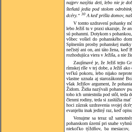
najprv nasýtia deti, lebo nie je 
šteňatá jedia pod stolom odrobin
30
dcéry.“
A keď prišla domov, našla
V tomto uzdravení pohanky môž
lebo Ježiš tu v praxi ukazuje, že a
sú pohanmi. Dotykom s pohankou, k
vôbec vošiel do pohanského domu, 
Splnením prosby pohanskej matky o
nečistý ani on, ani táto žena, keď
rozhodujúca viera v Ježiša, a nie ži
Zaujímavé je, že Ježiš tejto G
rímskej ríše v tej dobe, a Ježiš ak
veľkú pokoru, lebo nijako neprote
vlastne uznala aj starozákonné B
však Ježišov argument, že pohani
Židom. Židia nazývali pohanov psa
toho ich umiestnila pod stôl, teda 
členmi rodiny, teda si zaslúžia mať
hoci zázrak uzdravenia svojej dcér
evanjeliu inak jediný raz, keď opis
Venujme sa teraz už samotném
pohanskom území pri snahe vyhnúť
niekoľko týždňov, ba mesiacov, 