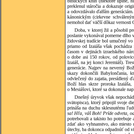
biblických kníh (niektoré úplné, n
preklenul stáročia a dokazuje origi
a odovzdávalo ďalším generáciám.
kánonickým (cirkevne schváleným)
nemohol dať väčší dôkaz vernosti Ci
Doba, v ktorej žil a pôsobil p
poslanie vykonával pomerne dlho v
židovskej tradície bol umučený 
priamo od Izaiáša však pochádza 
časom v dejinách izraelského nár
o dobe asi 150 rokov, od polovice
Izaiáš, na jej konci Jeremiáš). Tre
generácie. Najprv na neverný Boží 
skazy dokončili Babylončania, kt
odvlečený do zajatia, presídlený 
Boží hlas skrze proroka Izaiáša
o Mesiášovi, ktoré sa dokonale napln
Dnešný úryvok však nepochádza
svätopisca), ktorý pripojil svoje 
prináša na duchu sklesnutému ľudu
sa! Hľa, váš Boh! Príde odveta, o
potrebovali a takisto ho potrebuje
zdať ako vyhnanstvo, ako miesto 
útechy, ba dokonca odpadnúť od vie