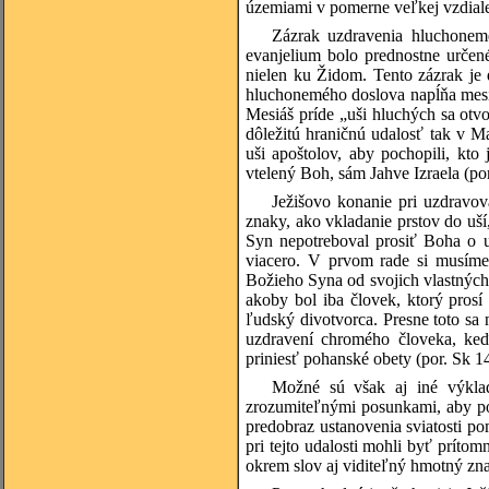
územiami v pomerne veľkej vzdialen
Zázrak uzdravenia hluchonem
evanjelium bolo prednostne určené
nielen ku Židom. Tento zázrak je d
hluchonemého doslova napĺňa mesiá
Mesiáš príde „uši hluchých sa otvo
dôležitú hraničnú udalosť tak v M
uši apoštolov, aby pochopili, kto 
vtelený Boh, sám Jahve Izraela (po
Ježišovo konanie pri uzdravova
znaky, ako vkladanie prstov do uší
Syn nepotreboval prosiť Boha o u
viacero. V prvom rade si musíme
Božieho Syna od svojich vlastných 
akoby bol iba človek, ktorý pros
ľudský divotvorca. Presne toto sa 
uzdravení chromého človeka, keď
priniesť pohanské obety (por. Sk 1
Možné sú však aj iné výkla
zrozumiteľnými posunkami, aby po
predobraz ustanovenia sviatosti po
pri tejto udalosti mohli byť prítom
okrem slov aj viditeľný hmotný znak