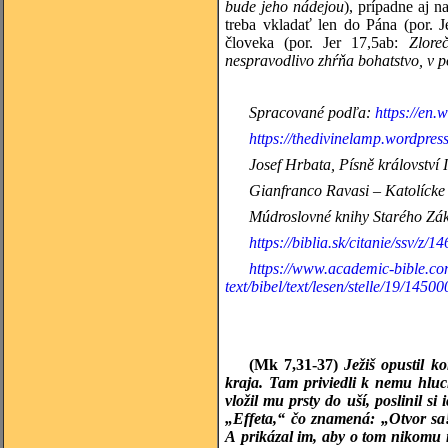
bude jeho nádejou
), prípadne aj n
treba vkladať len do Pána (por. 
človeka (por. Jer 17,5ab:
Zlore
nespravodlivo zhŕňa bohatstvo, v p
Spracované podľa:
https://en.
https://thedivinelamp.wordpre
Josef Hrbata, Písně království
Gianfranco Ravasi – Katolícke 
Múdroslovné knihy
Starého Zák
https://biblia.sk/citanie/ssv/z/14
https://www.academic-bible.com/
text/bibel/text/lesen/stelle/19/
(Mk 7,31-37)
Ježiš opustil 
kraja. Tam priviedli k nemu hlu
vložil mu prsty do uší, poslinil 
„Effeta,“ čo znamená: „Otvor sa!“
A prikázal im, aby o tom nikomu n