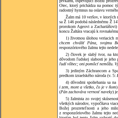
prvkami, ospevujúci Božiu prozret
Otec, ktorý prichádza na pomoc tý
radostný hymnus na oslavu verného
Žalm má 10 veršov, v ktorých 
sa Ž 146 podobá následnému Ž 147,
prorokom Ageovi a Zachariášovi) a
koncu Žaltára vracajú k rovnakému 
1) životnou úlohou veriacich 
chcem chváliť Pána, svojmu B
responzóriového žalmu tejto nedele
2) človek je slabý tvor, na k
dôvodom ľudskej slabosti je jeho 
ľudí vôbec; oni pomôcť nemôžu. Vyj
3) jediným Záchrancom a Spas
predkom izraelského národa (v. 5:
4) dôvodmi spoliehania sa na
i zem, more a všetko, čo je v ňom
)
(
Pán zachováva vernosť naveky
) j
5) žalmista zo svojej skúsenos
všetkých národov, vypočítava viac
Božej prozreteľnosti a jeho mi
z responzóriového žalmu tejto ne
ktorým bol tento žalm vybratý do