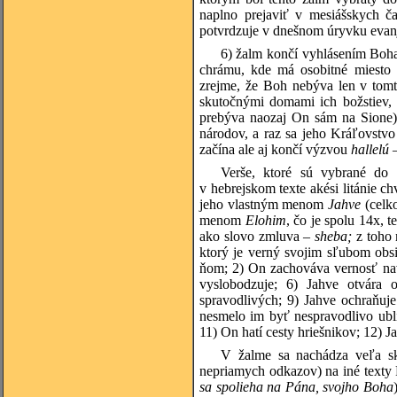
naplno prejaviť v mesiášskych ča
potvrdzuje v dnešnom úryvku evan
6) žalm končí vyhlásením Boha 
chrámu, kde má osobitné miesto 
zrejme, že Boh nebýva len v tomto
skutočnými domami ich božstiev, 
prebýva naozaj On sám na Sione) 
národov, a raz sa jeho Kráľovstv
začína ale aj končí výzvou
hallelú
Verše, ktoré sú vybrané do 
v hebrejskom texte akési litánie c
jeho vlastným menom
Jahve
(celk
menom
Elohim
, čo je spolu 14x, 
ako slovo zmluva –
sheba;
z toho
ktorý je verný svojim sľubom obs
ňom; 2) On zachováva vernosť nav
vyslobodzuje; 6) Jahve otvára 
spravodlivých; 9) Jahve ochraňuje
nesmelo im byť nespravodlivo ubl
11) On hatí cesty hriešnikov; 12) 
V žalme sa nachádza veľa skry
nepriamych odkazov) na iné texty 
sa spolieha na Pána, svojho Boha