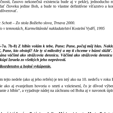
ečnosti, časovo nekonečná existencia bude aj v pekle), jednoducho
ať človeku jedine Boh, a bude to vlastne definitívne víťazstvo a k
dôverovať.
:
Schott
– Zo stola Božieho slova, Trnava 2000.
o v temnotách, Karmelitánské nakladatelství Kostelní Vydří, 1995
5-7a. 7b-8)
Z hlbín volám k tebe, Pane; Pane, počuj môj hlas. Naklo
Pane, kto obstojí? Ale ty si milostivý a my ti chceme v bázni slúžiť
na väčšmi ako strážcovia dennicu. Väčšmi ako strážcovia dennicu
úpi Izraela zo všetkých jeho neprávostí.
ilosrdenstvo a hojné vykúpenie.
 tejto nedele (ako aj jeho refrén) je ten istý ako na 10. nedeľu v roku
ie ako aj evanjelium hovoria o smrti a vzkriesení, čo je dôvod výber
nie z hlbín“, a vyjadruje nádej na záchranu od Boha aj v navonok úpln