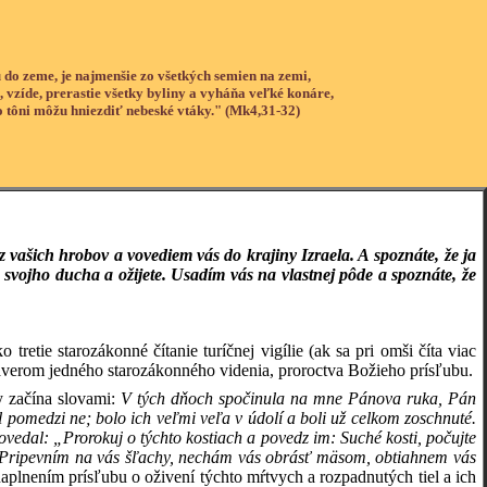
 do zeme, je najmenšie zo všetkých semien na zemi,
, vzíde, prerastie všetky byliny a vyháňa veľké konáre,
o tôni môžu hniezdiť nebeské vtáky." (Mk4,31-32)
 vašich hrobov a vovediem vás do krajiny Izraela. A spoznáte, že ja
svojho ducha a ožijete. Usadím vás na vlastnej pôde a spoznáte, že
tretie starozákonné čítanie turíčnej vigílie (ak sa pri omši číta viac
záverom jedného starozákonného videnia, proroctva Božieho prísľubu.
hy začína slovami:
V tých dňoch spočinula na mne Pánova ruka, Pán
l pomedzi ne; bolo ich veľmi veľa v údolí a boli už celkom zoschnuté.
ovedal: „Prorokuj o týchto kostiach a povedz im: Suché kosti, počujte
e. Pripevním na vás šľachy, nechám vás obrásť mäsom, obtiahnem vás
aplnením prísľubu o oživení týchto mŕtvych a rozpadnutých tiel a ich