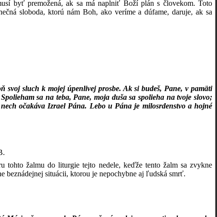
 musí byť premožená, ak sa má naplniť Boží plán s človekom. Toto
onečná sloboda, ktorú nám Boh, ako veríme a dúfame, daruje, ak sa
ň svoj sluch k mojej úpenlivej prosbe. Ak si budeš, Pane, v pamäti
. Spolieham sa na teba, Pane, moja duša sa spolieha na tvoje slovo;
 nech očakáva Izrael Pána. Lebo u Pána je milosrdenstvo a hojné
 B.
u tohto žalmu do liturgie tejto nedele, keďže tento žalm sa zvykne
e beznádejnej situácii, ktorou je nepochybne aj ľudská smrť.