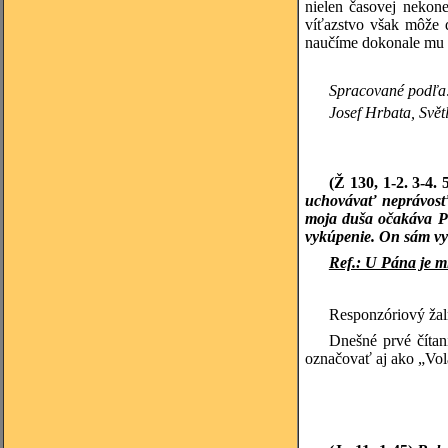
nielen časovej nekon
víťazstvo však môže d
naučíme dokonale mu 
Spracované podľa
Josef
Hrbata, Světl
(Ž 130, 1-2. 3-4. 
uchovávať neprávosť, 
moja duša očakáva Pá
vykúpenie. On sám vyk
Ref.: U Pána je m
Responzóriový žalm
Dnešné prvé čítan
označovať aj ako „Vola