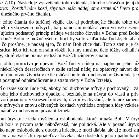
e 7-10). Nasleduje vysvetlenie tohto videnia, ktorého súčasťou je aj 
ria: ‚Zoschli nám kosti, zhynula naša nádej, sme stratení.‘ Preto pr
xt dnešného prvého čítania).
tohto čítania do turíčnej vigílie ako aj podrobnejšie čítanie tohto te
ho vzkriesenia mŕtvych, ba priamo ani nehlása vieru vo vzkriesenie m
júcim podstatný princíp nádeje veriaceho človeka v Boha: pred Bohom 
edané: Bohu je možné všetko, hoci by sa to z hľadiska ľudských síl a
 o čo prosíme, je naozaj aj to, čo nám Boh chce dať. Toto zistenie je č
 srdca, lebo ich tam on sám vložil, len my musíme tieto túžby odhaliť
, ktoré vlastne bránia realizácii Božích zámerov s nami.
ohto proroctva je upevniť Boží ľud v nádeji na naplnenie jeho túž
 niekoľkých desaťročiach v exile strácal nádej na opätovný návrat d
orí duchovne živoria v exile (súčasťou tohto duchovného živorenia je 
 postupné odnárodňovanie a stratu viery v Boha Izraela).
rí o izraelskom ľude tak, akoby bol duchovne mŕtvy a pochovaný – za
robu jeho duchovného úpadku a beznádeje na návrat do vlasti a priv
ovorí priamo o vzkriesení mŕtvych, o zmŕtvychvstaní, ale to neznamená
o mŕtvych a znovu oživených kostiach vychádza zrejme z idey vzkrieseni
ynárať v duchovnom poznaní Izraela.
m úryvku je teda myšlienka oslobodenia, ktoré prináša Boh. V úryv
sti bola v prvom rade náboženská, nie politická. Ale v pozadí úry
o napr. oslobodenie z otroctva hriechu, z moci diabla, ale aj z moci smr
en z najväčších nepriateľov človeka, ako dôsledok jeho upadnutia do 