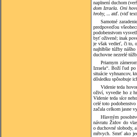
naplnení duchom (verš
dom Izraela. Oni hovo
hroby,
... atď. (viď te
Samotné zaradenie 
predpoveďou všeobecné
podobenstvom vysvetľu
byť oživené; inak pov
je však vedieť, či to,
najhlbšie túžby nášho
duchovne nezrelé túžby
Priamym zámerom t
Izraela“. Boží ľud po
situácie vyhnancov, kt
dôsledku spôsobuje ich
Videnie teda hovo
oživí, vyvedie ho z h
Videnie teda síce neh
celé toto podobenstvo 
začala celkom jasne v
Hlavným posolstvo
návratu Židov do vla
o duchovné slobody, ak
mŕtvych. Smrť ako jed