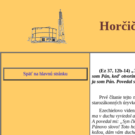
Horči
(Ez 37, 12b-14)
„
Späť na hlavnú stránku
som Pán, keď otvorím 
ja som Pán. Povedal 
Prvé čítanie tejto
starozákonných úryvkov
Ezechielovo videni
ma v duchu vyviedol a 
A povedal mi: „Syn člo
Pánovo slovo! Toto ho
kožou, dám vám ducha,