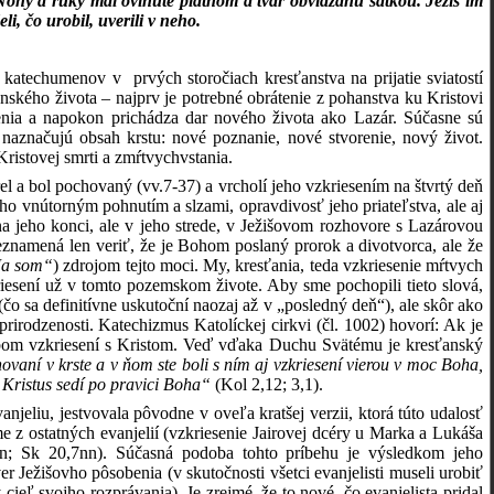
Nohy a ruky mal ovinuté plátnom a tvár obviazanú šatkou. Ježiš im
i, čo urobil, uverili v neho.
vy katechumenov v prvých storočiach kresťanstva na prijatie sviatostí
anského života – najprv je potrebné obrátenie z pohanstva ku Kristovi
nia a napokon prichádza dar nového života ako Lazár. Súčasne sú
 naznačujú obsah krstu: nové poznanie, nové stvorenie, nový život.
ristovej smrti a zmŕtvychvstania.
l a bol pochovaný (vv.7-37) a vrcholí jeho vzkriesením na štvrtý deň
ho vnútorným pohnutím a slzami, opravdivosť jeho priateľstva, ale aj
 jeho konci, ale v jeho strede, v Ježišovom rozhovore s Lazárovou
eznamená len veriť, že je Bohom poslaný prorok a divotvorca, ale že
Ja som“
) zdrojom tejto moci. My, kresťania, teda vzkriesenie mŕtvych
iesení už v tomto pozemskom živote. Aby sme pochopili tieto slová,
čo sa definitívne uskutoční naozaj až v „posledný deň“), ale skôr ako
rirodzenosti. Katechizmus Katolíckej cirkvi (čl. 1002) hovorí: Ak je
ôsobom vzkriesení s Kristom. Veď vďaka Duchu Svätému je kresťanský
ovaní v krste a v ňom ste boli s ním aj vzkriesení vierou v moc Boha,
de Kristus sedí po pravici Boha“
(
Kol 2,12; 3,1
).
anjeliu, jestvovala pôvodne v oveľa kratšej verzii, ktorá túto udalosť
z ostatných evanjelií (vzkriesenie Jairovej dcéry u Marka a Lukáša
n; Sk 20,7nn). Súčasná podoba tohto príbehu je výsledkom jeho
er Ježišovho pôsobenia (v skutočnosti všetci evanjelisti museli urobiť
 cieľ svojho rozprávania). Je zrejmé, že to nové, čo evanjelista pridal