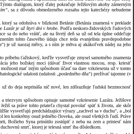
. Týmto dialógom, ktorý ďalej pokračuje Ježišovým akoby zámerným
ním“
, sa z dôvodu obmedzeného rozsahu tejto katechézy nebudeme
, ktorý sa odohráva v blízkosti Betánie (Betánia znamená v preklade
že
Lazár je už štyri dni v hrobe.
Podľa neskoro-židovských ľudových
hce sa do neho vrátiť, ale na štvrtý deň sa už od tela úplne oddeľuje
aznením tohto časového údaju chce teda evanjelista pravdepodobne
) je už naozaj mŕtvy, a s ním je mŕtva aj akákoľvek nádej na jeho
omto príbehu ťažiskový, keďže vysvetľuje zmysel samotného znamenia
cia jeho božskej moci (dávať život vlastnou mocou, resp. kriesiť
kej možnosti mať istým spôsobom účasť na dare vzkriesenia už v tomto
hatologické udalosti (udalosti „posledného dňa“) prežívať tajomne (v
hu, už do deja neprináša nič nové, len zdôrazňuje ľudskú bezmocnosť
 a triezvym spôsobom opisuje samotné vzkriesenie Lazára. Ježišove
žiš sa práve tohto priateľa chystal povolať späť k životu, ale skôr
ižšie vysvetľujú predchádzajúce výrazy „zachvel sa v duchu“, a „bol
ebol len konkrétny osud jedného človeka, ale osud všetkých ľudí. Práve
mrti, Božieho Syna prinútilo zostúpiť z neba na zem a priniesť nám
 duchovnú smrť, ktorej je telesná smrť iba dôsledkom.