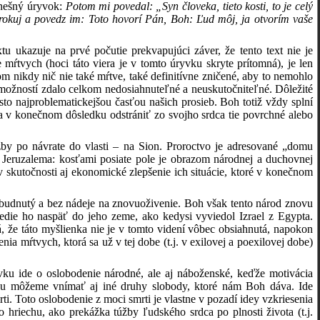
dnešný úryvok:
Potom mi povedal: „Syn človeka, tieto kosti, to je celý
orokuj a povedz im: Toto hovorí Pán, Boh: Ľud môj, ja otvorím vaše
xtu ukazuje na prvé počutie prekvapujúci záver, že tento text nie je
ŕtvych (hoci táto viera je v tomto úryvku skryte prítomná), je len
nikdy nič nie také mŕtve, také definitívne zničené, aby to nemohlo
 možností zdalo celkom nedosiahnuteľné a neuskutočniteľné. Dôležité
asto najproblematickejšou časťou našich prosieb. Boh totiž vždy splní
 a v konečnom dôsledku odstrániť zo svojho srdca tie povrchné alebo
by po návrate do vlasti – na Sion. Proroctvo je adresované „domu
o Jeruzalema: kosťami posiate pole je obrazom národnej a duchovnej
v skutočnosti aj ekonomické zlepšenie ich situácie, ktoré v konečnom
budnutý a bez nádeje na znovuoživenie. Boh však tento národ znovu
edie ho naspäť do jeho zeme, ako kedysi vyviedol Izrael z Egypta.
, že táto myšlienka nie je v tomto videní vôbec obsiahnutá, napokon
a mŕtvych, ktorá sa už v tej dobe (t.j. v exilovej a poexilovej dobe)
ku ide o oslobodenie národné, ale aj náboženské, keďže motivácia
vku môžeme vnímať aj iné druhy slobody, ktoré nám Boh dáva. Ide
ti. Toto oslobodenie z moci smrti je vlastne v pozadí idey vzkriesenia
hriechu, ako prekážka túžby ľudského srdca po plnosti života (t.j.