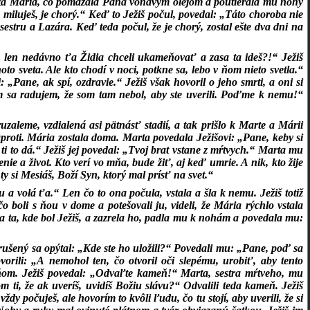
 to tá Mária, čo pomazala Pána voňavým olejom a poutierala mu nohy
o miluješ, je chorý.“ Keď to Ježiš počul, povedal: „Táto choroba nie
sestru a Lazára. Keď teda počul, že je chorý, zostal ešte dva dni na
len nedávno ťa Židia chceli ukameňovať a zasa ta ideš?!“ Ježiš
o sveta. Ale kto chodí v noci, potkne sa, lebo v ňom nieto svetla.“
„Pane, ak spí, ozdravie.“ Ježiš však hovoril o jeho smrti, a oni si
ám sa radujem, že som tam nebol, aby ste uverili. Poďme k nemu!“
ruzaleme, vzdialená asi pätnásť stadií, a tak prišlo k Marte a Márii
aproti. Mária zostala doma. Marta povedala Ježišovi: „Pane, keby si
ti to dá.“ Ježiš jej povedal: „Tvoj brat vstane z mŕtvych.“ Marta mu
nie a život. Kto verí vo mňa, bude žiť, aj keď umrie. A nik, kto žije
 si Mesiáš, Boží Syn, ktorý mal prísť na svet.“
u a volá ťa.“ Len čo to ona počula, vstala a šla k nemu. Ježiš totiž
o boli s ňou v dome a potešovali ju, videli, že Mária rýchlo vstala
la ta, kde bol Ježiš, a zazrela ho, padla mu k nohám a povedala mu:
vzrušený sa opýtal: „Kde ste ho uložili?“ Povedali mu: „Pane, poď sa
vorili: „A nemohol ten, čo otvoril oči slepému, urobiť, aby tento
eňom. Ježiš povedal: „Odvaľte kameň!“ Marta, sestra mŕtveho, mu
m ti, že ak uveríš, uvidíš Božiu slávu?“ Odvalili teda kameň. Ježiš
dy počuješ, ale hovorím to kvôli ľudu, čo tu stojí, aby uverili, že si