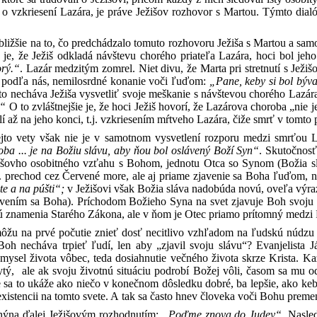
 vzkriesení Lazára, je práve Ježišov rozhovor s Martou. Týmto dialó
bližšie na to, čo predchádzalo tomuto rozhovoru Ježiša s Martou a sa
u, je, že Ježiš odkladá návštevu chorého priateľa Lazára, hoci bol j
orý.“
. Lazár medzitým zomrel. Niet divu, že Marta pri stretnutí s Ježi
, podľa nás, nemilosrdné konanie voči ľuďom:
„Pane, keby si bol býva
o necháva Ježiša vysvetliť svoje meškanie s návštevou chorého Lazár
.“
O to zvláštnejšie je, že hoci Ježiš hovorí, že Lazárova choroba „nie
lí až na jeho konci, t.j. vzkriesením mŕtveho Lazára, čiže smrť v tomto
ejto vety však nie je v samotnom vysvetlení rozporu medzi smrťou L
ba ... je na Božiu slávu, aby ňou bol oslávený Boží Syn“
. Skutočnosť
išovho osobitného vzťahu s Bohom, jednotu Otca so Synom (Božia 
. prechod cez Červené more, ale aj priame zjavenie sa Boha ľuďom, n
te a na púšti“;
v Ježišovi však Božia sláva nadobúda novú, oveľa výr
javením sa Boha). Príchodom Božieho Syna na svet zjavuje Boh svoju
jú znamenia Starého Zákona, ale v ňom je Otec priamo prítomný medzi 
môžu na prvé počutie znieť dosť necitlivo vzhľadom na ľudskú núdzu (
Boh necháva trpieť ľudí, len aby „zjavil svoju slávu“? Evanjelista Já
 zmysel života vôbec, teda dosiahnutie večného života skrze Krista. K
ytý, ale ak svoju životnú situáciu podrobí Božej vôli, časom sa mu 
e sa to ukáže ako niečo v konečnom dôsledku dobré, ba lepšie, ako keby 
 existencii na tomto svete. A tak sa často hnev človeka voči Bohu premen
hýna ďalej Ježišovým rozhodnutím:
„Poďme znova do Judey“.
Nasledu