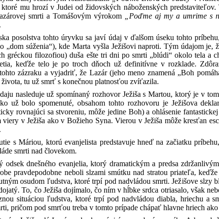
, ktoré mu hrozí v Judei od židovských náboženských predstaviteľov
Lazárovej smrti a Tomášovým výrokom
„Poďme aj my a umrime s 
.
ka posolstva tohto úryvku sa javí údaj v ďalšom úseku tohto príbehu
 „dom súženia“), kde Marta vyšla Ježišovi naproti. Tým údajom je, 
 gréckou filozofiou) duša ešte tri dni po smrti „blúdi“ okolo tela a c
tia, keďže telo je po troch dňoch už definitívne v rozklade. Zdôr
tohto zázraku a vyjadriť, že Lazár (jeho meno znamená „Boh pomáha“
ivota, tu už smrť s konečnou platnosťou zvíťazila.
údaju nasleduje už spomínaný rozhovor Ježiša s Martou, ktorý je v t
Ako už bolo spomenuté, obsahom tohto rozhovoru je Ježišova deklará
kticky rovnajúci sa stvoreniu, môže jedine Boh) a ohlásenie fantastic
m viery v Ježiša ako v Božieho Syna. Vierou v Ježiša môže kresťan esc
.
utie s Máriou, ktorú evanjelista predstavuje hneď na začiatku príbe
vláde smrti nad človekom.
ý odsek dnešného evanjelia, ktorý dramatickým a predsa zdržanlivým
obe pravdepodobne neboli slzami smútku nad stratou priateľa, keďže Je
tným osudom ľudstva, ktoré trpí pod nadvládou smrti. Ježišove slzy bl
 dojatý. To, čo Ježiša dojímalo, čo ním v hĺbke srdca otriasalo, však n
znou situáciou ľudstva, ktoré trpí pod nadvládou diabla, hriechu a s
rti, pričom pod smrťou treba v tomto prípade chápať hlavne hriech ako