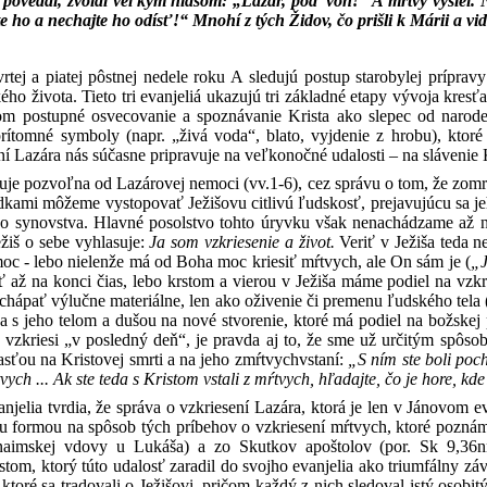
 povedal, zvolal veľkým hlasom: „Lazár, poď von!“ A mŕtvy vyšiel. 
 ho a nechajte ho odísť!“ Mnohí z tých Židov, čo prišli k Márii a videl
štvrtej a piatej pôstnej nedele roku A sledujú postup starobylej prípra
ho života. Tieto tri evanjeliá ukazujú tri základné etapy vývoja kresť
om postupné osvecovanie a spoznávanie Krista ako slepec od narode
prítomné symboly (napr. „živá voda“, blato, vyjdenie z hrobu), ktoré
í Lazára nás súčasne pripravuje na veľkonočné udalosti – na slávenie K
je pozvoľna od Lazárovej nemoci (vv.1-6), cez správu o tom, že zomre
adkami môžeme vystopovať Ježišovu citlivú ľudskosť, prejavujúcu sa je
o synovstva. Hlavné posolstvo tohto úryvku však nenachádzame až na
ežiš o sebe vyhlasuje:
Ja som vzkriesenie a život.
Veriť v Ježiša teda n
c - lebo nielenže má od Boha moc kriesiť mŕtvych, ale On sám je (
„
až na konci čias, lebo krstom a vierou v Ježiša máme podiel na vzkr
hápať výlučne materiálne, len ako oživenie či premenu ľudského tela (
 s jeho telom a dušou na nové stvorenie, ktoré má podiel na božskej p
s vzkriesi „v posledný deň“, je pravda aj to, že sme už určitým sp
asťou na Kristovej smrti a na jeho zmŕtvychvstaní:
„S ním ste boli poch
tvych ... Ak ste teda s Kristom vstali z mŕtvych, hľadajte, čo je hore, k
njelia tvrdia, že správa o vzkriesení Lazára, ktorá je len v Jánovom ev
 formou na spôsob tých príbehov o vzkriesení mŕtvych, ktoré poznáme 
naimskej vdovy u Lukáša) a zo Skutkov apoštolov (por. Sk 9,36n
stom, ktorý túto udalosť zaradil do svojho evanjelia ako triumfálny záv
ktoré sa tradovali o Ježišovi, pričom každý z nich sledoval istý osobitý