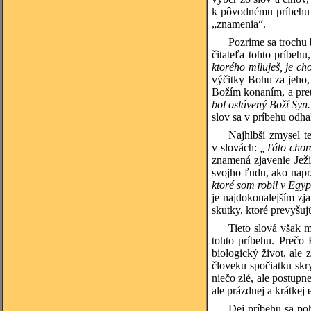
k pôvodnému príbehu o
„znamenia“.
Pozrime sa trochu 
čitateľa tohto príbeh
ktorého miluješ, je ch
výčitky Bohu za jeho
Božím konaním, a pret
bol oslávený Boží Syn
slov sa v príbehu odha
Najhlbší zmysel t
v slovách:
„Táto choro
znamená zjavenie Jež
svojho ľudu, ako napr
ktoré som robil v Egyp
je najdokonalejším z
skutky, ktoré prevyšu
Tieto slová však 
tohto príbehu. Prečo 
biologický život, ale
človeku spočiatku skr
niečo zlé, ale postupn
ale prázdnej a krátkej
Dej príbehu sa po