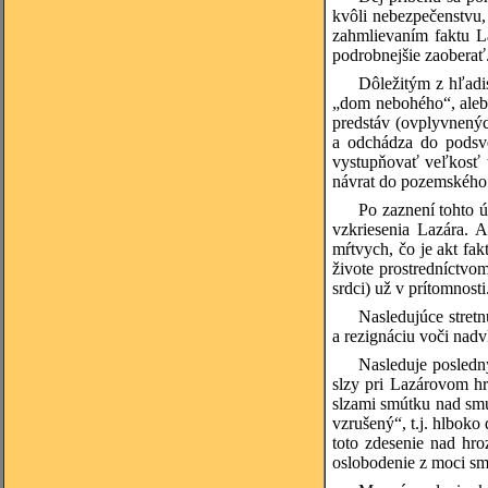
kvôli nebezpečenstvu
zahmlievaním faktu 
podrobnejšie zaoberať
Dôležitým z hľadis
„dom nebohého“, alebo
predstáv (ovplyvnených
a odchádza do podsve
vystupňovať veľkosť 
návrat do pozemského ž
Po zaznení tohto 
vzkriesenia Lazára. 
mŕtvych, čo je akt fa
živote prostredníctvo
srdci) už v prítomnosti
Nasledujúce stretn
a rezignáciu voči nad
Nasleduje posledn
slzy pri Lazárovom hr
slzami smútku nad smu
vzrušený“, t.j. hlboko
toto zdesenie nad hro
oslobodenie z moci sm