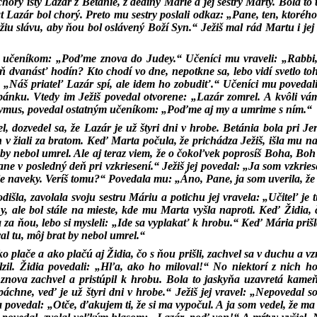
chorý istý Lazár z Betánie, z dediny Márie a jej sestry Marty. Bola
at Lazár bol chorý. Preto mu sestry poslali odkaz: „Pane, ten, ktoréh
žiu slávu, aby ňou bol oslávený Boží Syn.“ Ježiš mal rád Martu i jej 
 učeníkom: „Poďme znova do Judey.“ Učeníci mu vraveli: „Rabbi, 
dvanásť hodín? Kto chodí vo dne, nepotkne sa, lebo vidí svetlo tohot
 „Náš priateľ Lazár spí, ale idem ho zobudiť.“ Učeníci mu povedali: 
 spánku. Vtedy im Ježiš povedal otvorene: „Lazár zomrel. A kvôli v
ymus, povedal ostatným učeníkom: „Poďme aj my a umrime s ním.“
el, dozvedel sa, že Lazár je už štyri dni v hrobe. Betánia bola pri Je
h v žiali za bratom. Keď Marta počula, že prichádza Ježiš, išla mu n
 by nebol umrel. Ale aj teraz viem, že o čokoľvek poprosíš Boha, Boh 
ane v posledný deň pri vzkriesení.“ Ježiš jej povedal: „Ja som vzkriese
e naveky. Veríš tomu?“ Povedala mu: „Áno, Pane, ja som uverila, že ty
dišla, zavolala svoju sestru Máriu a potichu jej vravela: „Učiteľ je t
ny, ale bol stále na mieste, kde mu Marta vyšla naproti. Keď Židia, č
sa za ňou, lebo si mysleli: „Ide sa vyplakať k hrobu.“ Keď Mária priš
al tu, môj brat by nebol umrel.“
ko plače a ako plačú aj Židia, čo s ňou prišli, zachvel sa v duchu a 
lzil. Židia povedali: „Hľa, ako ho miloval!“ No niektorí z nich ho
 znova zachvel a pristúpil k hrobu. Bola to jaskyňa uzavretá kam
áchne, veď je už štyri dni v hrobe.“ Ježiš jej vravel: „Nepovedal so
 povedal: „Otče, ďakujem ti, že si ma vypočul. A ja som vedel, že ma vž