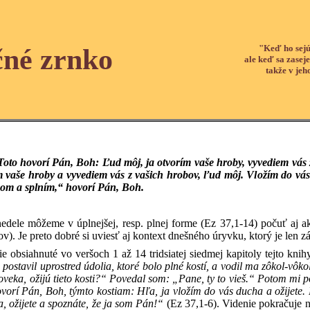
"Keď ho sejú
čné zrnko
ale keď sa zaseje
takže v jeh
Toto hovorí Pán, Boh: Ľud môj, ja otvorím vaše hroby, vyvediem vás z
vaše hroby a vyvediem vás z vašich hrobov, ľud môj. Vložím do vás 
som a splním,“ hovorí Pán, Boh.
 nedele môžeme v úplnejšej, resp. plnej forme (Ez 37,1-14) počuť aj ako 
). Je preto dobré si uviesť aj kontext dnešného úryvku, ktorý je len 
e obsiahnuté vo veršoch 1 až 14 tridsiatej siedmej kapitoly tejto kni
postavil uprostred údolia, ktoré bolo plné kostí, a vodil ma zôkol-vôko
veka, ožijú tieto kosti?“ Povedal som: „Pane, ty to vieš.“ Potom mi p
vorí Pán, Boh, týmto kostiam: Hľa, ja vložím do vás ducha a ožijet
 ožijete a spoznáte, že ja som Pán!“
(Ez 37,1-6). Videnie pokračuje n