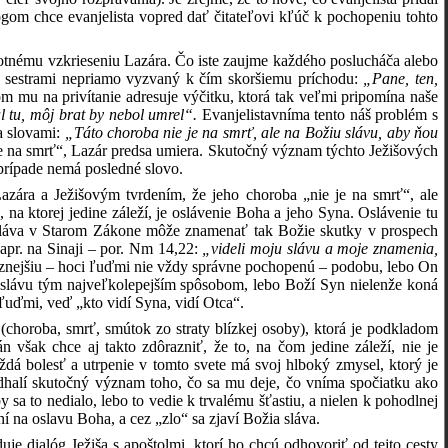
gom chce evanjelista vopred dať čitateľovi kľúč k pochopeniu tohto
motnému vzkrieseniu Lazára. Čo iste zaujme každého poslucháča alebo
eho sestrami nepriamo vyzvaný k čím skoršiemu príchodu:
„Pane, ten,
šom mu na privítanie adresuje výčitku, ktorá tak veľmi pripomína naše
l tu, môj brat by nebol umrel“.
Evanjelistavníma tento náš problém s
a slovami:
„Táto choroba nie je na smrť, ale na Božiu slávu, aby ňou
 je na smrť“, Lazár predsa umiera. Skutočný význam týchto Ježišových
 prípade nemá posledné slovo.
azára a Ježišovým tvrdením, že jeho choroba „nie je na smrť“, ale
, na ktorej jedine záleží, je oslávenie Boha a jeho Syna. Oslávenie tu
sláva v Starom Zákone môže znamenať tak Božie skutky v prospech
apr. na Sinaji – por. Nm 14,22:
„videli moju slávu a moje znamenia,
aznejšiu – hoci ľuďmi nie vždy správne pochopenú – podobu, lebo On
 slávu tým najveľkolepejším spôsobom, lebo Boží Syn nielenže koná
ľuďmi, veď „kto vidí Syna, vidí Otca“.
choroba, smrť, smútok zo straty blízkej osoby), ktorá je podkladom
n však chce aj takto zdôrazniť, že to, na čom jedine záleží, nie je
aždá bolesť a utrpenie v tomto svete má svoj hlboký zmysel, ktorý je
odhalí skutočný význam toho, čo sa mu deje, čo vníma spočiatku ako
sa to nedialo, lebo to vedie k trvalému šťastiu, a nielen k pohodlnej
í na oslavu Boha, a cez „zlo“ sa zjaví Božia sláva.
je dialóg Ježiša s apoštolmi, ktorí ho chcú odhovoriť od tejto cesty