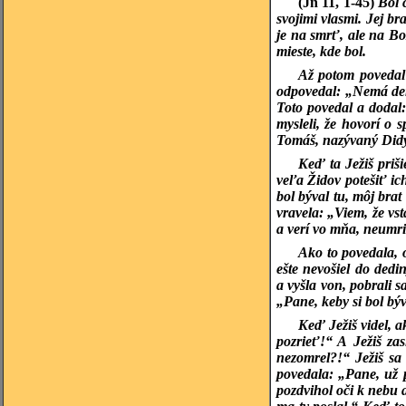
(Jn 11, 1-45)
Bol 
svojimi vlasmi. Jej br
je na smrť, ale na Bo
mieste, kde bol.
Až potom povedal
odpovedal: „Nemá deň 
Toto povedal a dodal:
mysleli, že hovorí o
Tomáš, nazývaný Did
Keď ta Ježiš priši
veľa Židov potešiť ic
bol býval tu, môj brat
vravela: „Viem, že vst
a verí vo mňa, neumri
Ako to povedala, o
ešte nevošiel do dedi
a vyšla von, pobrali 
„Pane, keby si bol býv
Keď Ježiš videl, a
pozrieť!“ A Ježiš zas
nezomrel?!“ Ježiš sa
povedala: „Pane, už p
pozdvihol oči k nebu a