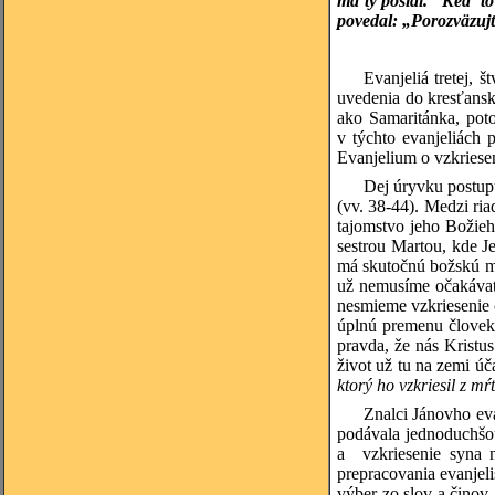
ma ty poslal.“ Keď to
povedal: „Porozväzujte
Evanjeliá tretej, 
uvedenia do kresťanské
ako Samaritánka, pot
v týchto evanjeliách 
Evanjelium o vzkriesen
Dej úryvku postupu
(vv. 38-44). Medzi ri
tajomstvo jeho Božieh
sestrou Martou, kde J
má skutočnú božskú mo
už nemusíme očakávať 
nesmieme vzkriesenie c
úplnú premenu človeka
pravda, že nás Kristu
život už tu na zemi úč
ktorý ho vzkriesil z mŕ
Znalci Jánovho eva
podávala jednoduchšou
a vzkriesenie syna 
prepracovania evanjeli
výber zo slov a činov, 