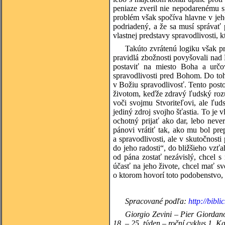
peniaze zveril nie nepodarenému 
problém však spočíva hlavne v jeh
podriadený, a že sa musí správať 
vlastnej predstavy spravodlivosti, 
Takúto zvrátenú logiku však pre
pravidlá zbožnosti povyšovali nad B
postaviť na miesto Boha a urč
spravodlivosti pred Bohom. Do to
v Božiu spravodlivosť. Tento post
životom, keďže zdravý ľudský roz
voči svojmu Stvoriteľovi, ale ľu
jediný zdroj svojho šťastia. To je
ochotný prijať ako dar, lebo never
pánovi vrátiť tak, ako mu bol pre
a spravodlivosti, ale v skutočnost
do jeho radosti“, do bližšieho vzť
od pána zostať nezávislý, chcel s
účasť na jeho živote, chcel mať s
o ktorom hovorí toto podobenstvo
Spracované podľa:
http://bibli
Giorgio Zevini – Pier Giordano
18. – 25. týden – roční cyklus 1, K