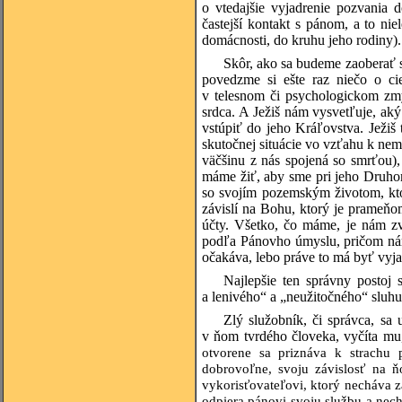
o vtedajšie vyjadrenie pozvania 
častejší kontakt s pánom, a to ni
domácnosti, do kruhu jeho rodiny).
Skôr, ako sa budeme zaoberať s
povedzme si ešte raz niečo o cie
v telesnom či psychologickom zmy
srdca. A Ježiš nám vysvetľuje, aký
vstúpiť do jeho Kráľovstva. Ježiš
skutočnej situácie vo vzťahu k nem
väčšinu z nás spojená so smrťou),
máme žiť, aby sme pri jeho Druhom
so svojím pozemským životom, kto
závislí na Bohu, ktorý je prameňo
účty. Všetko, čo máme, je nám zv
podľa Pánovho úmyslu, pričom nám 
očakáva, lebo práve to má byť vyj
Najlepšie ten správny postoj
a lenivého“ a „neužitočného“ sluhu,
Zlý služobník, či správca, sa
v ňom tvrdého človeka, vyčíta mu
otvorene sa priznáva k strachu 
dobrovoľne, svoju závislosť na ň
vykorisťovateľovi, ktorý necháva z
odpiera pánovi svoju službu a nec