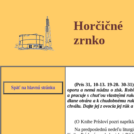
Horčičné
zrnko
(Prís 31, 10-13. 19-20. 30-31)
Späť na hlavnú stránku
oporu a nemá núdzu o zisk. Robí 
a pracuje s chuťou vlastnými ruk
dlane otvára a k chudobnému ruky
chválu. Dajte jej z ovocia jej rúk 
(O Knihe Prísloví pozri naprík
Na predposlednú nedeľu liturgi