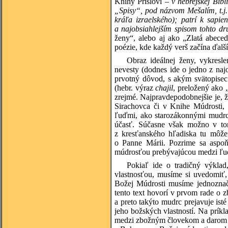
Knihy Prísloví –
v hebrejskej Bibl
„Spisy“, pod názvom Mešalím, t.j.
kráľa izraelského); patrí k sapien
a najobsiahlejším spisom tohto d
ženy“, alebo aj ako „Zlatá abece
poézie, kde každý verš začína ďalší
Obraz ideálnej ženy, vykresle
nevesty (dodnes ide o jedno z najo
prvotný dôvod, s akým svätopisec 
(hebr. výraz
chajil
, preložený ako 
zrejmé. Najpravdepodobnejšie je, ž
Sirachovca či v Knihe Múdrosti, 
ľuďmi, ako starozákonnými mudrc
účasť. Súčasne však možno v tom
z kresťanského hľadiska tu môžem
o Panne Márii. Pozrime sa aspoň
múdrosťou prebývajúcou medzi ľuď
Pokiaľ ide o tradičný výkla
vlastnosťou, musíme si uvedomiť,
Božej Múdrosti musíme jednoznačn
tento text hovorí v prvom rade o 
a preto takýto mudrc prejavuje ist
jeho božských vlastností. Na príkl
medzi zbožným človekom a darom B