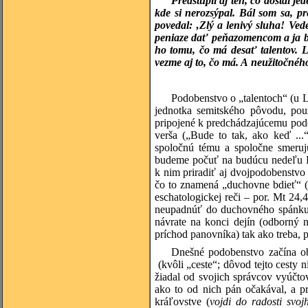
Predstúpil aj ten, čo dostal jed
kde si nerozsýpal. Bál som sa, pr
povedal: ‚Zlý a lenivý sluha! Ved
peniaze dať peňazomencom a ja by 
ho tomu, čo má desať talentov. 
vezme aj to, čo má. A neužitočnéh
Podobenstvo o „talentoch“ (u
jednotka semitského pôvodu, po
pripojené k predchádzajúcemu pod
verša („Bude to tak, ako keď ...
spoločnú tému a spoločne smeruj
budeme počuť na budúcu nedeľu Kr
k nim priradiť aj dvojpodobenstvo
čo to znamená „duchovne bdieť“ (v
eschatologickej reči – por. Mt 24,
neupadnúť do duchovného spánku, 
návrate na konci dejín (odborný 
príchod panovníka) tak ako treba, p
Dnešné podobenstvo začína ob
(kvôli „ceste“; dôvod tejto cesty 
žiadal od svojich správcov vyúčto
ako to od nich pán očakával, a 
kráľovstve (
vojdi do radosti svo