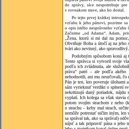
do správy, síce nespotrebuje pr
v rovnakom stave, ako ho dostal.
Po tejto prvej krátkej introsp
vzťahu k jeho pánovi, pozrime sa 
o opis istého nesprávneho vzťahu 
Začnime „od Adama“. Adam, prist
„
Žena, ktorú si mi dal na pomoc
Obviňuje Boha a útočí aj na jeho 
tvári ako nevinný, ako spravodliv
Podobným spôsobom koná aj tret
Tento správca si vytvoril svoje vl
podľa ich zvládnutia, ale služobn
práva“ patrí – ale podľa akého
nehodnotili, ani mu neurčovali, čo 
Pán je ten, kto poveruje úlohami 
sám vyrieknuť verdikt o splnení sv
nekritizujú daný poriadok, nájdu 
vyplatí. Ich kolega sa však stavia
potom svojím strachom z neho (kt
o strachu – keby mal strach, určite
nemôže potrestať ničím iným, len 
sa správal tak, ako sa správal) od
nájsť a tak pripraviť pána o jeho
lebo s majetkom konal úplne proti 