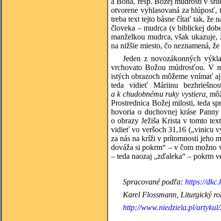
a Boha, resp. Božej múdrosti v srd
otvorene vyhlasovaná za hlúposť, t
treba text tejto básne čítať tak, ž
človeka – mudrca (v biblickej dob
manželkou mudrca, však ukazuje, ž
na nižšie miesto, čo neznamená, že
Jeden z novozákonných výklad
vrchovato Božou múdrosťou. V man
istých obrazoch môžeme vnímať aj 
teda vidieť Máriinu bezhriešn
a k chudobnému ruky vystiera,
môž
Prostrednica Božej milosti, teda s
hovoria o duchovnej kráse Panny 
o obrazy Ježiša Krista v tomto te
vidieť vo veršoch 31,16 („vinicu v
za nás na kríži v prítomnosti jeho
dováža si pokrm“ – v čom možno v
– teda naozaj „zďaleka“ – pokrm ve
Spracované podľa:
https://dk
Karel Flossmann, Liturgický rok
http://www.niedziela.pl/artykul