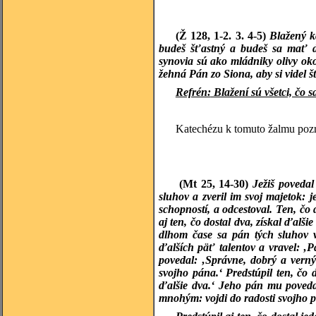
(Ž 128, 1-2. 3. 4-5)
Blažený k
budeš šťastný a budeš sa mať d
synovia sú ako mládniky olivy oko
žehná Pán zo Siona, aby si videl š
Refrén:
Blažení sú všetci, čo s
Katechézu k tomuto žalmu pozri
(Mt 25, 14-30)
Ježiš povedal
sluhov a zveril im svoj majetok:
schopností, a odcestoval. Ten, čo
aj ten, čo dostal dva, získal ďalši
dlhom čase sa pán tých sluhov vr
ďalších päť talentov a vravel: ‚
povedal: ‚Správne, dobrý a vern
svojho pána.‘ Predstúpil ten, čo d
ďalšie dva.‘ Jeho pán mu poveda
mnohým: vojdi do radosti svojho 