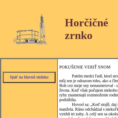
Horčičné
zrnko
POKUŠENIE VERIŤ SNOM
Patrím medzi ľudí, ktorí neveria
Späť na hlavnú stránku
môj sen je odrazom toho, ako a čí
Boh cez moje sny nenasmeroval - urč
života. Keď však počujem niekoho h
ryby znamenajú rozmnoženie rodiny“
podráždia.
Hovorí sa: „Keď stojíš, daj si p
manžela. Ráno odchádzal s niekoľk
vytrhli tri zuby. A celý sen sa ok