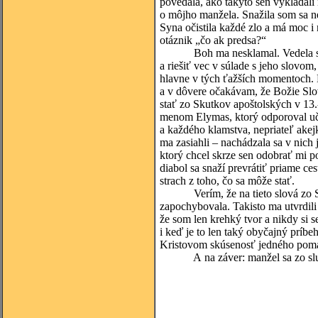
povedala, ako takýto sen vykladali 
o môjho manžela. Snažila som sa n
Syna očistila každé zlo a má moc i
otáznik „čo ak predsa?“
Boh ma nesklamal. Vedela som, ž
a riešiť vec v súlade s jeho slov
hlavne v tých ťažších momentoch. N
a v dôvere očakávam, že Božie Slovo
stať zo Skutkov apoštolských v 13.-
menom Elymas, ktorý odporoval uče
a každého klamstva, nepriateľ akej
ma zasiahli – nachádzala sa v nic
ktorý chcel skrze sen odobrať mi 
diabol sa snaží prevrátiť priame c
strach z toho, čo sa môže stať.
Verím, že na tieto slová zo Sv
zapochybovala. Takisto ma utvrdil
že som len krehký tvor a nikdy si 
i keď je to len taký obyčajný príbe
Kristovom skúsenosť jedného pom
A na záver: manžel sa zo služob