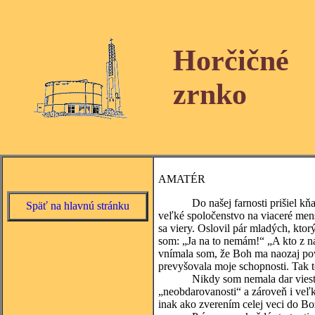
Horčičné
zrnko
AMATÉR
Do našej farnosti prišiel kňaz, k
Späť na hlavnú stránku
veľké spoločenstvo na viaceré menš
sa viery. Oslovil pár mladých, kto
som: „Ja na to nemám!“ „A kto z n
vnímala som, že Boh ma naozaj povo
prevyšovala moje schopnosti. Tak to
Nikdy som nemala dar viesť. Vžd
„neobdarovanosti“ a zároveň i veľk
inak ako zverením celej veci do Bo