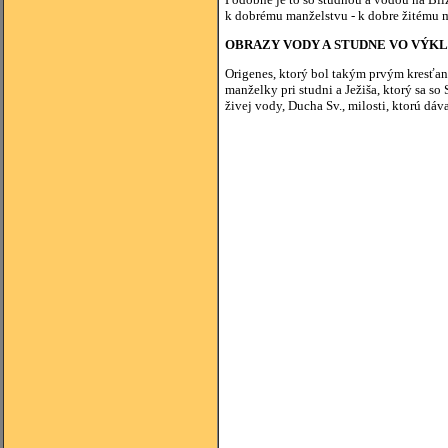
k dobrému manželstvu - k dobre žitému m
OBRAZY VODY A STUDNE VO VÝK
Origenes, ktorý bol takým prvým kresťans
manželky pri studni a Ježiša, ktorý sa so
živej vody, Ducha Sv., milosti, ktorú dá