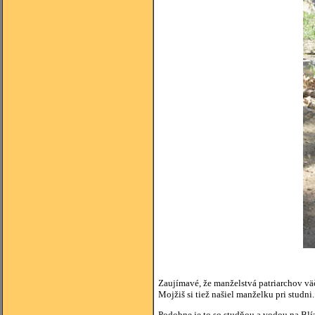
Zaujímavé, že manželstvá patriarchov väč
Mojžiš si tiež našiel manželku pri studni
Podobne je to so studňou a vodou na Blíz