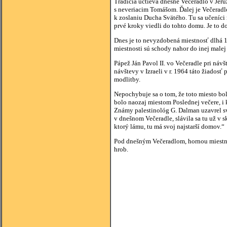
Tradícia uctieva dnešné Večeradlo v Jeru
s neveriacim Tomášom. Ďalej je Večeradlo
k zoslaniu Ducha Svätého. Tu sa učeníci 
prvé kroky viedli do tohto domu. Je to d
Dnes je to nevyzdobená miestnosť dlhá 14
miestnosti sú schody nahor do inej malej
Pápež Ján Pavol II. vo Večeradle pri náv
návštevy v Izraeli v r. 1964 táto žiados
modlitby.
Nepochybuje sa o tom, že toto miesto bo
bolo naozaj miestom Poslednej večere, i 
Známy palestinológ G. Dalman uzavrel sv
v dnešnom Večeradle, slávila sa tu už v 
ktorý lámu, tu má svoj najstarší domov.“
Pod dnešným Večeradlom, hornou miestno
hrob.