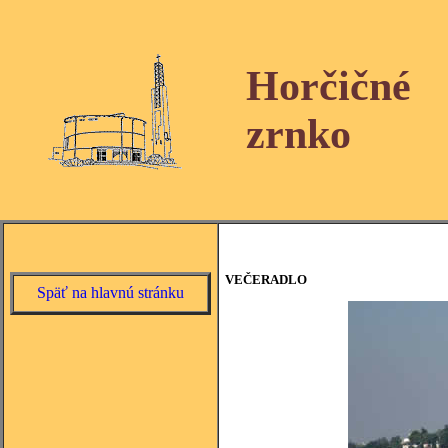
Horčičné
zrnko
VEČERADLO
Späť na hlavnú stránku