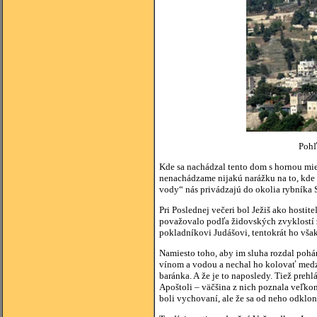
Pohľ
Kde sa nachádzal tento dom s hornou mie
nenachádzame nijakú narážku na to, kde b
vody“ nás privádzajú do okolia rybníka S
Pri Poslednej večeri bol Ježiš ako hostite
považovalo podľa židovských zvyklostí z
pokladníkovi Judášovi, tentokrát ho však
Namiesto toho, aby im sluha rozdal pohár
vínom a vodou a nechal ho kolovať medzi
baránka. A že je to naposledy. Tiež preh
Apoštoli – väčšina z nich poznala veľkon
boli vychovaní, ale že sa od neho odklon