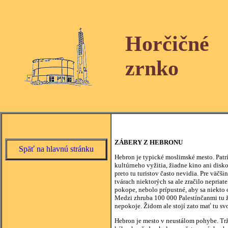
Horčičné
zrnko
ZÁBERY Z HEBRONU
Späť na hlavnú stránku
Hebron je typické moslimské mesto. Patr
kultúrneho vyžitia, žiadne kino ani disko
preto tu turistov často nevidia. Pre väčš
tvárach niektorých sa ale zračilo nepriat
pokope, nebolo prípustné, aby sa niekto 
Medzi zhruba 100 000 Palestínčanmi tu ži
nepokoje. Židom ale stojí zato mať tu sv
Hebron je mesto v neustálom pohybe. Trž