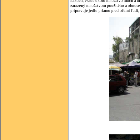
hákoch, všade okolo množstvo múch a hni
zarazený množstvom použitého a obnosenéh
pripravuje jedlo priamo pred očami ľudí