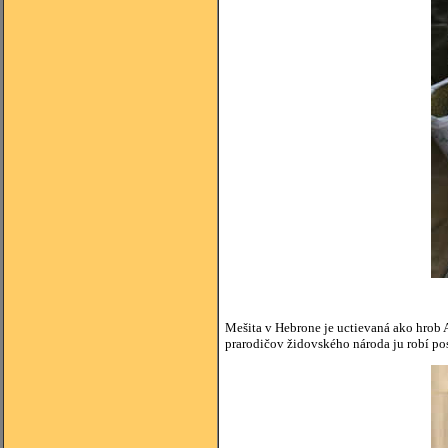
Mešita v Hebrone je uctievaná ako hrob 
prarodičov židovského národa ju robí p