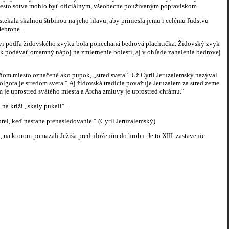
 miesto sotva mohlo byť oficiálnym, všeobecne používaným popraviskom.
stekala skalnou štrbinou na jeho hlavu, aby priniesla jemu i celému ľudstvu
Hebrone.
išovi podľa židovského zvyku bola ponechaná bedrová plachtička. Židovský zvyk
vyk podávať omamný nápoj na zmiernenie bolestí, aj v ohľade zahalenia bedrovej
ňom miesto označené ako pupok, „stred sveta“. Už Cyril Jeruzalemský nazýval
Golgota je stredom sveta.“ Aj židovská tradícia považuje Jeruzalem za stred zeme.
ám je uprostred svätého miesta a Archa zmluvy je uprostred chrámu.“
na kríži „skaly pukali“.
prel, keď nastane prenasledovanie.“ (Cyril Jeruzalemský)
na ktorom pomazali Ježiša pred uložením do hrobu. Je to XIII. zastavenie