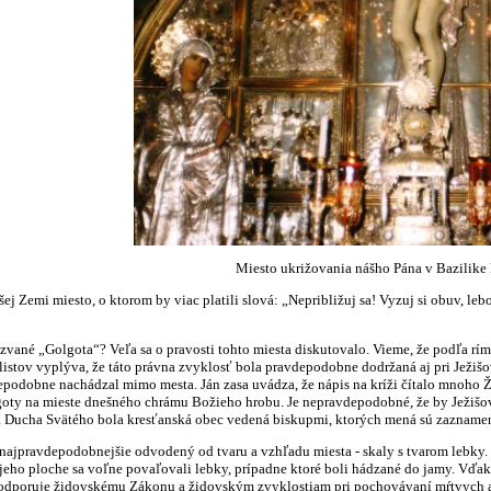
Miesto ukrižovania nášho Pána v Bazilike
j Zemi miesto, o ktorom by viac platili slová: „Nepribližuj sa! Vyzuj si obuv, lebo
zvané „Golgota“? Veľa sa o pravosti tohto miesta diskutovalo. Vieme, že podľa r
istov vyplýva, že táto právna zvyklosť bola pravdepodobne dodržaná aj pri Ježišov
vdepodobne nachádzal mimo mesta. Ján zasa uvádza, že nápis na kríži čítalo mnoho 
oty na mieste dnešného chrámu Božieho hrobu. Je nepravdepodobné, že by Ježišov k
a Ducha Svätého bola kresťanská obec vedená biskupmi, ktorých mená sú zazname
najpravdepodobnejšie odvodený od tvaru a vzhľadu miesta - skaly s tvarom lebky.
 jeho ploche sa voľne povaľovali lebky, prípadne ktoré boli hádzané do jamy. Vďak
dporuje židovskému Zákonu a židovským zvyklostiam pri pochovávaní mŕtvych a po