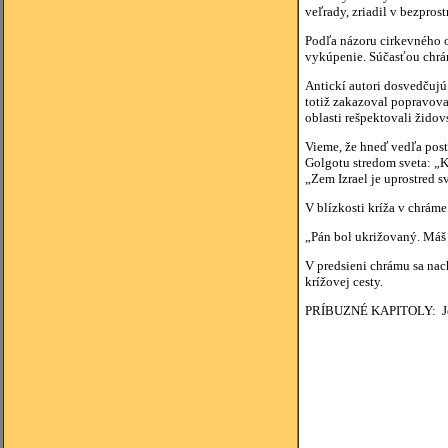
veľrady, zriadil v bezpro
Podľa názoru cirkevného ot
vykúpenie. Súčasťou chrá
Antickí autori dosvedčujú
totiž zakazoval popravova
oblasti rešpektovali židov
Vieme, že hneď vedľa post
Golgotu stredom sveta: „Kr
„Zem Izrael je uprostred s
V blízkosti kríža v chrám
„Pán bol ukrižovaný. Máš p
V predsieni chrámu sa nac
krížovej cesty.
PRÍBUZNÉ KAPITOLY: Jež