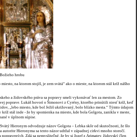
 Božieho hrobu
 miesto, na ktorom stojíš, je zem svätá“ ako o mieste, na ktorom stál kríž nášho
ímskeho a židovského práva sa popravy smeli vykonávať len za mestom. Zo
ej poprave. Lukáš hovorí o Šimonovi z Cyrény, ktorého prinútili niesť kríž, keď
Židov, „lebo miesto, kde bol Ježiš ukrižovaný, bolo blízko mesta.“ Týmto údajom
ríž stál inde - že by spomienka na miesto, kde bola Golgota, zanikla v meste,
nané v úplnom súpise.
 Svätý Hieronym odvodzuje názov Golgota – Lebka skôr od skutočnosti, že šlo
a autorite Hieronyma sa tento názor udržal v západnej cirkvi mnoho storočí.
pravených. Zdá sa nemysliteľné, že by si Jozef z Arimatey, židovský člen