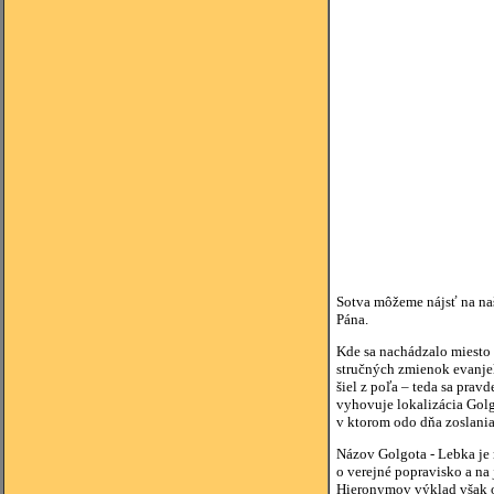
Sotva môžeme nájsť na naše
Pána.
Kde sa nachádzalo miesto 
stručných zmienok evanjel
šiel z poľa – teda sa pra
vyhovuje lokalizácia Golg
v ktorom odo dňa zoslani
Názov Golgota - Lebka je 
o verejné popravisko a na
Hieronymov výklad však o