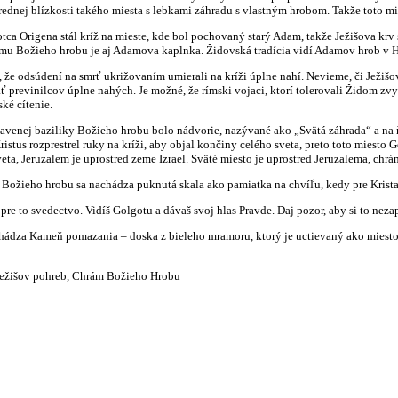
strednej blízkosti takého miesta s lebkami záhradu s vlastným hrobom. Takže toto
ca Origena stál kríž na mieste, kde bol pochovaný starý Adam, takže Ježišova krv 
mu Božieho hrobu je aj Adamova kaplnka. Židovská tradícia vidí Adamov hrob v 
, že odsúdení na smrť ukrižovaním umierali na kríži úplne nahí. Nevieme, či Jež
ť previnilcov úplne nahých. Je možné, že rímski vojaci, ktorí tolerovali Židom z
ské cítenie.
avenej baziliky Božieho hrobu bolo nádvorie, nazývané ako „Svätá záhrada“ a na 
istus rozprestrel ruky na kríži, aby objal končiny celého sveta, preto toto miesto 
veta, Jeruzalem je uprostred zeme Izrael. Sväté miesto je uprostred Jeruzalema, chr
e Božieho hrobu sa nachádza puknutá skala ako pamiatka na chvíľu, kedy pre Krista 
re to svedectvo. Vidíš Golgotu a dávaš svoj hlas Pravde. Daj pozor, aby si to neza
hádza Kameň pomazania – doska z bieleho mramoru, ktorý je uctievaný ako miesto, 
išov pohreb, Chrám Božieho Hrobu