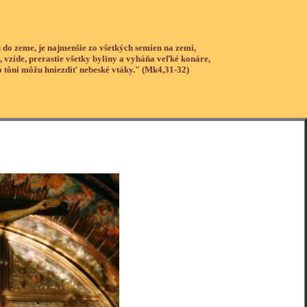
 do zeme, je najmenšie zo všetkých semien na zemi,
, vzíde, prerastie všetky byliny a vyháňa veľké konáre,
o tôni môžu hniezdiť nebeské vtáky." (Mk4,31-32)