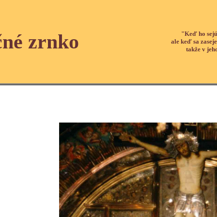
"Keď ho sejú
čné zrnko
ale keď sa zaseje
takže v jeh