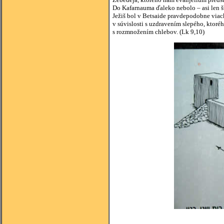
Do Kafarnauma ďaleko nebolo – asi len šty
Ježiš bol v Betsaide pravdepodobne viac
v súvislosti s uzdravením slepého, ktoréh
s rozmnožením chlebov. (Lk 9,10)