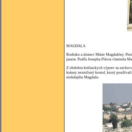
MAGDALA
Rodisko a domov Márie Magdalény. Pre
jazera. Podľa Josepha Flávia vlastnila M
Z obdobia križiackych výprav sa zachova
krásny nezničený kostol, ktorý používali
niekdajšiu Magdalu.