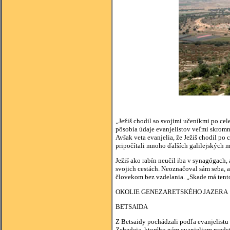
„Ježiš chodil so svojimi učeníkmi po cel
pôsobia údaje evanjelistov veľmi skrom
Avšak veta evanjelia, že Ježiš chodil p
pripočítali mnoho ďalších galilejských m
Ježiš ako rabín neučil iba v synagógach,
svojich cestách. Neoznačoval sám seba, ak
človekom bez vzdelania. „Skade má tent
OKOLIE GENEZARETSKÉHO JAZERA
BETSAIDA
Z Betsaidy pochádzali podľa evanjelistu J
Zebedeja, ktorého nám evanjelium predst