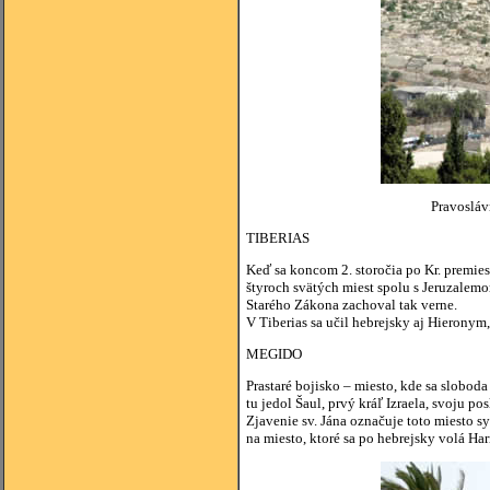
Pravosláv
TIBERIAS
Keď sa koncom 2. storočia po Kr. premies
štyroch svätých miest spolu s Jeruzalem
Starého Zákona zachoval tak verne.
V Tiberias sa učil hebrejsky aj Hieronym,
MEGIDO
Prastaré bojisko – miesto, kde sa slobod
tu jedol Šaul, prvý kráľ Izraela, svoju po
Zjavenie sv. Jána označuje toto miesto s
na miesto, ktoré sa po hebrejsky volá Ha