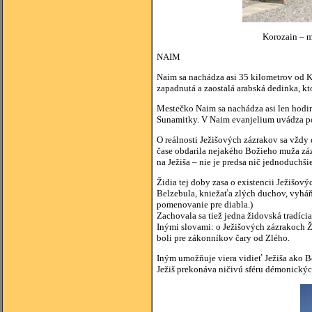
Korozain – m
NAIM
Naim sa nachádza asi 35 kilometrov od 
zapadnutá a zaostalá arabská dedinka, kt
Mestečko Naim sa nachádza asi len hodin
Sunamitky. V Naim evanjelium uvádza pod
O reálnosti Ježišových zázrakov sa vždy
čase obdarila nejakého Božieho muža zázr
na Ježiša – nie je predsa nič jednoduchši
Židia tej doby zasa o existencii Ježišo
Belzebula, kniežaťa zlých duchov, vyháň
pomenovanie pre diabla.)
Zachovala sa tiež jedna židovská tradícia,
Inými slovami: o Ježišových zázrakoch Ž
boli pre zákonníkov čary od Zlého.
Iným umožňuje viera vidieť Ježiša ako B
Ježiš prekonáva ničivú sféru démonickýc