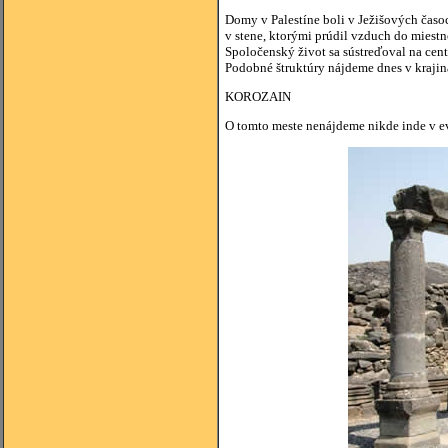
Domy v Palestíne boli v Ježišových časo
v stene, ktorými prúdil vzduch do miest
Spoločenský život sa sústreďoval na ce
Podobné štruktúry nájdeme dnes v krajinác
KOROZAIN
O tomto meste nenájdeme nikde inde v ev