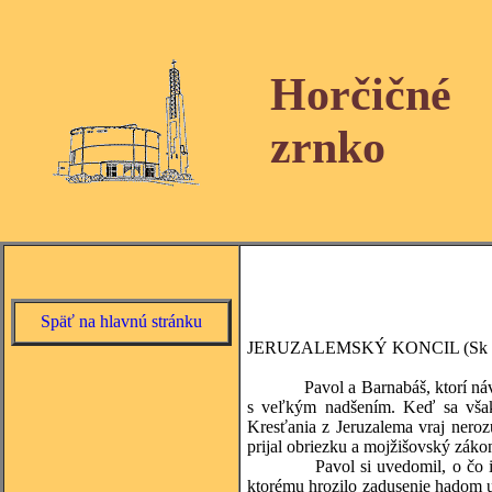
Horčičné
zrnko
Späť na hlavnú stránku
JERUZALEMSKÝ KONCIL (Sk 
Pavol a Barnabáš, ktorí návratom 
s veľkým nadšením. Keď sa však o
Kresťania z Jeruzalema vraj nero
prijal obriezku a mojžišovský záko
Pavol si uvedomil, o čo ide. Do
ktorému hrozilo zadusenie hadom už