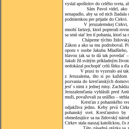
vyslal apoštolov do celého sveta, a
Sám Pavol videl, ako príťažli
nenapadlo, aby sa od nich žiadala 
podmienkou pre prijatie do Cirkvi.
V jeruzalemskej Cirkvi, ktorá m
mnohí farizeji, ktorí popierali r
sa smú stať len tí pohania, ktorí sa
Chápeme týchto židovsky zmýšľaj
Zákon a ako sa mu podroboval. Poč
oporu v osobe Jakuba Mladšieho, 
hlavou (ak sa to dá tak povedať –
Jakub žil svätým príkladným životo
nedokázal pochopiť celú šírku a ď
V praxi to vyzeralo asi takto: k
z Jeruzalema, títo si po každom
pozvania do kresťanských domovov
jesť s nimi z jednej misy. Zachád
Jeruzalemčania vyhlásili pred Ant
muži, považovali za urážku – strhl
Kresťan z pohanského sveta si t
odjakživa jedno. Keby prvá Cirke
pohanský svet. Kresťanstvo by 
obmedzujúce sa na židovský národ. 
Cirkev stala naozaj katolíckou, č
Táto zásadná otázka sa začala r