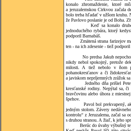
konalo zhromaždenie, ktoré m
a jeruzalemskou Cirkvou začala de
bolo treba hľadať v užšom kruhu. N
že Pavlovo poslanie je od Boha. Zho
Keď sa konalo druhé zasadnu
jednoduchého rybára, ktorý kedys
podporil Barnabáš.
Zmätená strana farizejov mala eš
ten - na ich zdesenie - tiež podpor
No predsa Jakub nepochopil v pln
nikdy nebol spokojný, pretože dek
milosti. A tiež nebolo v ňom 
pohanokresťanov a či židokresťa
a javiskom nepríjemných zrážok sa 
Jedného dňa prišiel Peter navš
kresťanské rodiny. Nepýtal sa, či
bravčovinu alebo úhora z miestnej
špehov.
Pavol bol prekvapený, ako sa z
jedným stolom. Závery nedávneho 
kontrolu“ z Jeruzalema, začal sa o
s druhou stranou. A žiaľ, k jeho sp
Berúc do úvahy výbušný temperame
Keď neskôr Pavol líči túto situá