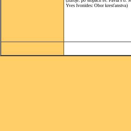
(zdroje: po stopách sv. Pavla s o. 
Yves Ivonides: Obor kresťanstva)