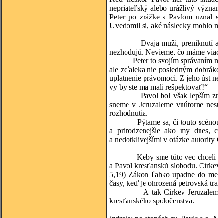
nepriateľský alebo urážlivý význa
Peter po zrážke s Pavlom uznal s
Uvedomil si, aké následky mohlo m
Dvaja muži, preniknutí až do šp
nezhodujú. Nevieme, čo máme viac
Peter to svojím správaním nemysl
ale zďaleka nie posledným dobrákom
uplatnenie právomoci. Z jeho úst ne
vy by ste ma mali rešpektovať!“
Pavol bol však lepším znalcom 
sneme v Jeruzaleme vnútorne nesúh
rozhodnutia.
Pýtame sa, či touto scénou nebo
a prirodzenejšie ako my dnes, cí
a nedotklivejšími v otázke autority 
Keby sme túto vec chceli opísa
a Pavol kresťanskú slobodu. Cirkev
5,19) Zákon ľahko upadne do mer
časy, keď je ohrozená petrovská tra
A tak Cirkev Jeruzalemského k
kresťanského spoločenstva.