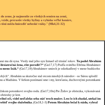
 do zeme, je najmenšie zo všetkých semien na zemi,
, vzíde, prerastie všetky byliny a vyháňa veľké konáre,
o tôni môžu hniezdiť nebeské vtáky." (Mk4,31-32)
rai mu dá syna. Vtedy mal jeho syn Izmael už trinásť rokov.
Tu padol Abrahám
ťdesiatročná žena, ešte porodiť?“
(Gn17,17) Podľa svätého Efréma Abrahámov
u meno Izák.“
(Gn17,19) Abrahámov smiech je odzrkadlený v mene budúceho
h“. Abrahám sa skutočne stal otcom mnohých národov - so Sárou splodil
Edomu a Madiánu. V širšom ponímaní sme i my, kresťania, duchovnými potomkami
kom potomkovi svojho rodu. (Gn17,10n) Pre Židov je obriezka, vykonávaná
briezky je krst.
ihol oči, videl neďaleko seba stáť troch mužov. Len čo ich zbadal, utekal im
neobíď svojho služobníka.
(Gn18,1-3)
Potom Abrahám bežal k stádu, vybral