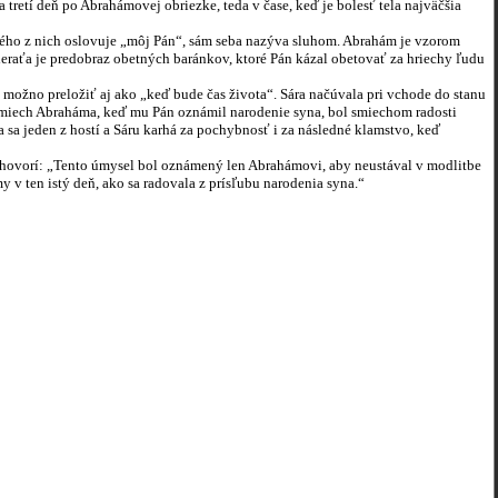
 tretí deň po Abrahámovej obriezke, teda v čase, keď je bolesť tela najväčšia
ho z nich oslovuje „môj Pán“, sám seba nazýva sluhom. Abrahám je vzorom
vieraťa je predobraz obetných baránkov, ktoré Pán kázal obetovať za hriechy ľudu
možno preložiť aj ako „keď bude čas života“. Sára načúvala pri vchode do stanu
!“ Smiech Abraháma, keď mu Pán oznámil narodenie syna, bol smiechom radosti
 sa jeden z hostí a Sáru karhá za pochybnosť i za následné klamstvo, keď
vorí: „Tento úmysel bol oznámený len Abrahámovi, aby neustával v modlitbe
 v ten istý deň, ako sa radovala z prísľubu narodenia syna.“