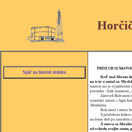
Horči
PRÍSĽUB IZÁKOV
Späť na hlavnú stránku
Keď mal Abram dev
na tvár a smial sa. Mysle
smiech nie je vyjadrením 
potomka - Izák znamená „
Zároveň Boh mení meno A
izraelský národ, s Agar I
Abraháma.
Boh mení i meno Sarai, 
S prísľubom Izákovho na
na ôsmy deň po narodení 
A znova sa Abrahám
od vchodu svojho stanu, 