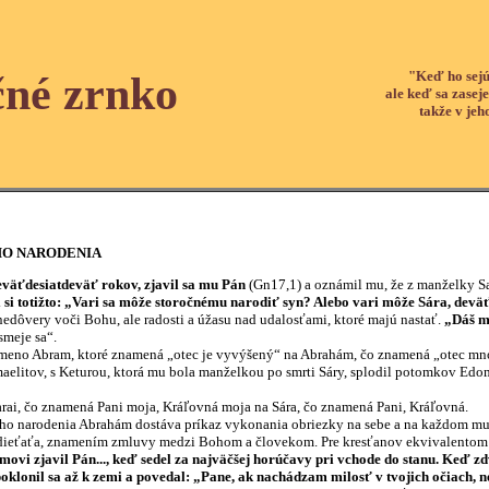
"Keď ho sejú
čné zrnko
ale keď sa zaseje
takže v jeh
HO NARODENIA
äťdesiatdeväť rokov, zjavil sa mu Pán
(Gn17,1) a oznámil mu, že z manželky Sa
l si totižto: „Vari sa môže storočnému narodiť syn? Alebo vari môže Sára, devä
nedôvery voči Bohu, ale radosti a úžasu nad udalosťami, ktoré majú nastať.
„Dáš m
smeje sa“.
bram, ktoré znamená „otec je vyvýšený“ na Abrahám, čo znamená „otec mnohýc
zmaelitov, s Keturou, ktorá mu bola manželkou po smrti Sáry, splodil potomkov 
čo znamená Pani moja, Kráľovná moja na Sára, čo znamená Pani, Kráľovná.
rodenia Abrahám dostáva príkaz vykonania obriezky na sebe a na každom mužs
dieťaťa, znamením zmluvy medzi Bohom a človekom. Pre kresťanov ekvivalentom o
ovi zjavil Pán..., keď sedel za najväčšej horúčavy pri vchode do stanu. Keď zdv
poklonil sa až k zemi a povedal: „Pane, ak nachádzam milosť v tvojich očiach, 