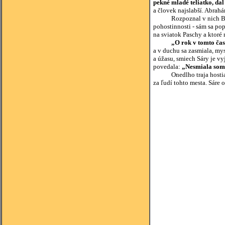
pekné mladé teliatko, dal
a človek najslabší. Abrahá
Rozpoznal v nich Boha - 
pohostinnosti - sám sa pop
na sviatok Paschy a ktoré
„O rok v tomto čas
a v duchu sa zasmiala, my
a úžasu, smiech Sáry je vy
povedala:
„Nesmiala som
Onedlho traja hostia ozn
za ľudí tohto mesta. Sáre
(zdroj: Komen