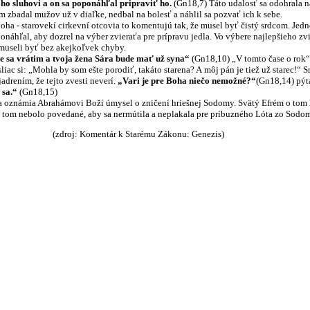
 ho sluhovi a on sa poponáhľal pripraviť ho.
(Gn18,7) Táto udalosť sa odohrala na
m zbadal mužov už v diaľke, nedbal na bolesť a náhlil sa pozvať ich k sebe.
starovekí cirkevní otcovia to komentujú tak, že musel byť čistý srdcom. Jedné
onáhľal, aby dozrel na výber zvieraťa pre prípravu jedla. Vo výbere najlepšieho z
 museli byť bez akejkoľvek chyby.
e sa vrátim a tvoja žena Sára bude mať už syna“
(Gn18,10) „V tomto čase o rok“ 
sliac si: „Mohla by som ešte porodiť, takáto starena? A môj pán je tiež už starec
jadrením, že tejto zvesti neverí.
„Vari je pre Boha niečo nemožné?“
(Gn18,14) pýta
 sa.“
(Gn18,15)
ámia Abrahámovi Boží úmysel o zničení hriešnej Sodomy. Svätý Efrém o tom ho
 o tom nebolo povedané, aby sa nermútila a neplakala pre príbuzného Lóta zo Sodomy
tár k Starému Zákonu: Genezis)