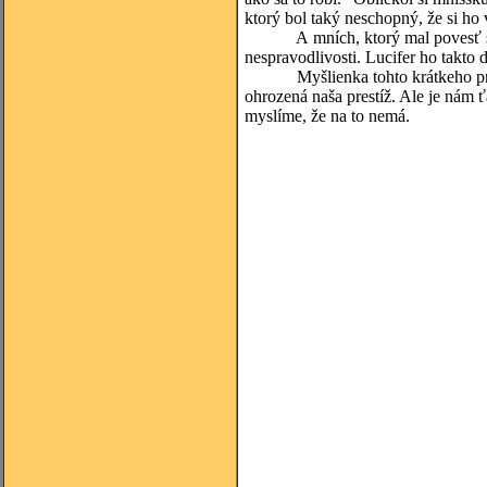
ktorý bol taký neschopný, že si ho v
A mních, ktorý mal povesť svätos
nespravodlivosti. Lucifer ho takto 
Myšlienka tohto krátkeho príbehu
ohrozená naša prestíž. Ale je nám 
myslíme, že na to nemá.