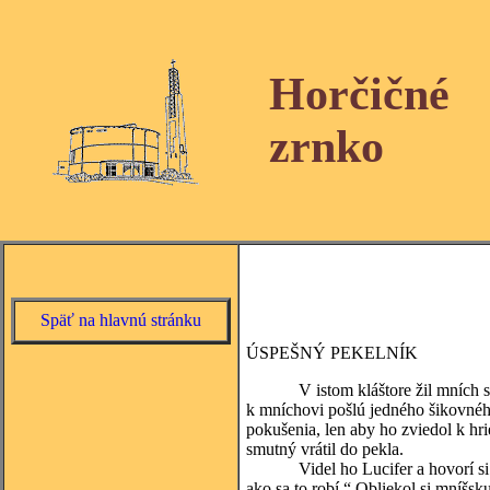
Horčičné
zrnko
Späť na hlavnú stránku
ÚSPEŠNÝ PEKELNÍK
V istom kláštore žil mních svätéh
k mníchovi pošlú jedného šikovnéh
pokušenia, len aby ho zviedol k hr
smutný vrátil do pekla.
Videl ho Lucifer a hovorí si: „Tí
ako sa to robí.“ Obliekol si mníšsk