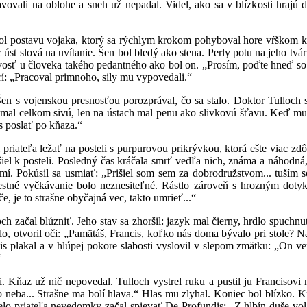
avovali na oblohe a sneh už nepadal. Videl, ako sa v blízkosti hrajú d
avu vojaka, ktorý sa rýchlym krokom pohyboval hore vŕškom k misii
 úst slová na uvítanie. Šen bol bledý ako stena. Perly potu na jeho tvár
vosť u človeka takého pedantného ako bol on. „Prosím, poďte hneď so m
rí: „Pracoval primnoho, sily mu vypovedali.“
nskou presnosťou porozprával, čo sa stalo. Doktor Tulloch sa vrát
ár mal celkom sivú, len na ústach mal penu ako slivkovú šťavu. Keď mu
as poslať po kňaza.“
ľa ležať na posteli s purpurovou prikrývkou, ktorá ešte viac zdôra
iel k posteli. Posledný čas kráčala smrť vedľa nich, známa a náhodná, 
domí. Pokúsil sa usmiať: „Prišiel som sem za dobrodružstvom... tuší
estné vyčkávanie bolo neznesiteľné. Rástlo zároveň s hrozným doty
, je to strašne obyčajná vec, takto umrieť...“
 blúzniť. Jeho stav sa zhoršil: jazyk mal čierny, hrdlo spuchnuté 
lo, otvoril oči: „Pamätáš, Francis, koľko nás doma bývalo pri stole? 
is plakal a v hlúpej pokore slabosti vyslovil v slepom zmätku: „On ve
“
už nič nepovedal. Tulloch vystrel ruku a pustil ju Francisovi na 
neba... Strašne ma bolí hlava.“ Hlas mu zlyhal. Koniec bol blízko. Kň
telo priateľa nevedomky začal spievať De Profundis: „Z hlbín duše vol