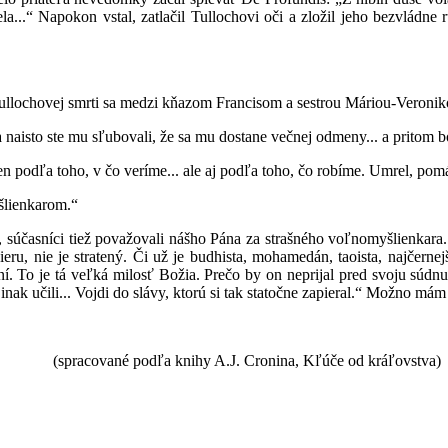
ela...“ Napokon vstal, zatlačil Tullochovi oči a zložil jeho bezvládn
ovej smrti sa medzi kňazom Francisom a sestrou Máriou-Veronikou
o ste mu sľubovali, že sa mu dostane večnej odmeny... a pritom bo
ľa toho, v čo veríme... ale aj podľa toho, čo robíme. Umrel, pomáh
enkarom.“
níci tiež považovali nášho Pána za strašného voľnomyšlienkara... a
eru, nie je stratený. Či už je budhista, mohamedán, taoista, najčerne
í. To je tá veľká milosť Božia. Prečo by on neprijal pred svoju súd
inak učili... Vojdi do slávy, ktorú si tak statočne zapieral.“ Možno mám 
dľa knihy A.J. Cronina, Kľúče od kráľovstva)