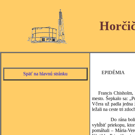
Horči
EPIDÉMIA
Späť na hlavnú stránku
Francis Chisholm, kt
mesto. Šepkalo sa: „Pr
Včera už padla jedna 
ležali na ceste tri zdo
Do rána boli mŕtvi š
vyhĺbiť priekopu, kto
pomáhali – Mária-Vero