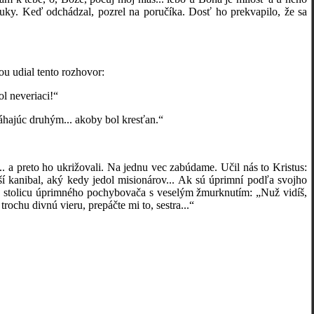
e ruky. Keď odchádzal, pozrel na poručíka. Dosť ho prekvapilo, že sa
 udial tento rozhovor:
l neveriaci!“
ajúc druhým... akoby bol kresťan.“
 preto ho ukrižovali. Na jednu vec zabúdame. Učil nás to Kristus:
jší kanibal, aký kedy jedol misionárov... Ak sú úprimní podľa svojho
nu stolicu úprimného pochybovača s veselým žmurknutím: „Nuž vidíš,
trochu divnú vieru, prepáčte mi to, sestra...“