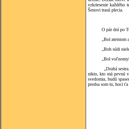
vzkriesenie každého t
Šenovi trasú plecia.
O pár dní po Tulloch
„Bol ateistom a naist
„Boh súdi nielen pod
„Bol voľnomyšli
„Drahá sestra, súčas
nikto, kto má pevnú vi
svedomia, budú spasen
predsa som tu, hoci ťa 
(spracované po