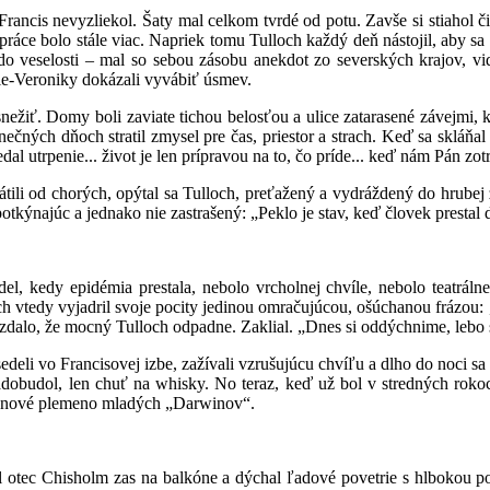
 nevyzliekol. Šaty mal celkom tvrdé od potu. Zavše si stiahol čižm
áce bolo stále viac. Napriek tomu Tulloch každý deň nástojil, aby sa ziš
 do veselosti – mal so sebou zásobu anekdot zo severských krajov, v
rie-Veroniky dokázali vyvábiť úsmev.
omy boli zaviate tichou belosťou a ulice zatarasené závejmi, ktoré
nečných dňoch stratil zmysel pre čas, priestor a strach. Keď sa skláň
al utrpenie... život je len prípravou na to, čo príde... keď nám Pán zot
d chorých, opýtal sa Tulloch, preťažený a vydráždený do hrubej zlo
otkýnajúc a jednako nie zastrašený: „Peklo je stav, keď človek prestal 
 epidémia prestala, nebolo vrcholnej chvíle, nebolo teatrálneho
ch vtedy vyjadril svoje pocity jedinou omračujúcou, ošúchanou frázou: „
a zdalo, že mocný Tulloch odpadne. Zaklial. „Dnes si oddýchnime, lebo
 Francisovej izbe, zažívali vzrušujúcu chvíľu a dlho do noci sa zho
adobudol, len chuť na whisky. No teraz, keď už bol v stredných rokoc
al nové plemeno mladých „Darwinov“.
Chisholm zas na balkóne a dýchal ľadové povetrie s hlbokou pože