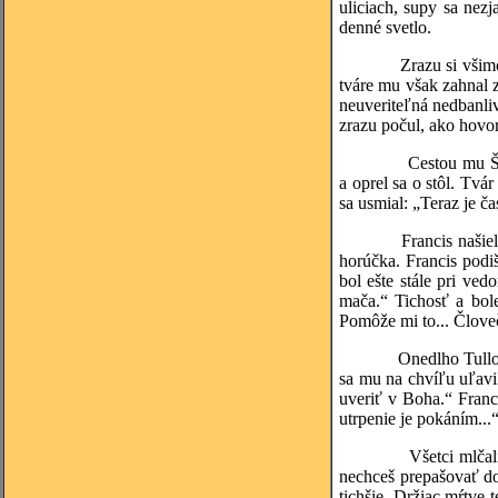
uliciach, supy sa nezj
denné svetlo.
Zrazu si všimol post
tváre mu však zahnal z
neuveriteľná nedbanli
zrazu počul, ako hovo
Cestou mu Šen s voje
a oprel sa o stôl. Tv
sa usmial: „Teraz je č
Francis našiel priate
horúčka. Francis podiš
bol ešte stále pri ve
mača.“ Tichosť a bol
Pomôže mi to... Človeče
Onedlho Tulloch začal
sa mu na chvíľu uľavi
uveriť v Boha.“ Franc
utrpenie je pokáním...
Všetci mlčali. Kňaz 
nechceš prepašovať do 
tichšie. Držiac mŕtve 