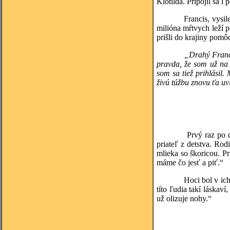
Klotilda. Pripojil sa i 
Francis, vysilený prá
milióna mŕtvych leží 
prišli do krajiny pomô
„Drahý Francis
pravda, že som už na 
som sa tiež prihlásil
živú túžbu znovu ťa uv
v náhlost
Prvý raz po dlhom ča
priateľ z detstva. Ro
mlieka so škoricou. 
máme čo jesť a piť.“
Hoci bol v ich dome v
títo ľudia takí láskav
už olizuje nohy.“