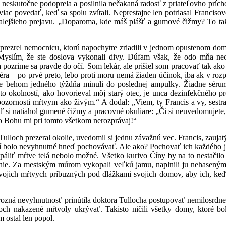
očne podoprela a posilnila nečakaná radosť z priateľovho príchodu. 
viac povedať, keď sa spolu zvítali. Neprestajne len potriasal Franciso
alejšieho prejavu. „Doparoma, kde máš plášť a gumové čižmy? To tak
l nemocnicu, ktorú napochytre zriadili v jednom opustenom dome 
Myslím, že ste doslova vykonali divy. Dúfam však, že odo mňa ne
 pozrime sa pravde do očí. Som lekár, ale prišiel som pracovať tak ak
séra – po prvé preto, lebo proti moru nemá žiaden účinok, iba ak v ro
me behom jedného týždňa minuli do poslednej ampulky. Žiadne sérum 
to okolností, ako hovorieval môj starý otec, je unca dezinfekčného pr
ozornosti mŕtvym ako živým.“ A dodal: „Viem, ty Francis a vy, sestra
 si natiahol gumené čižmy a pracovné okuliare: „Či si neuvedomujete, 
 o Bohu mi pri tomto všetkom nerozprávaj!“
 prezeral okolie, uvedomil si jednu závažnú vec. Francis, zaujatý 
dí bolo nevyhnutné hneď pochovávať. Ale ako? Pochovať ich každého je
páliť mŕtve telá nebolo možné. Všetko kurivo Číny by na to nestačilo 
šenie. Za mestským múrom vykopali veľkú jamu, naplnili ju nehasený
vojich mŕtvych príbuzných pod dlážkami svojich domov, aby ich, keď
evyhnutnosť prinútila doktora Tullocha postupovať nemilosrdne. Na 
ch nakazené mŕtvoly ukrývať. Takisto ničili všetky domy, ktoré bol
m ostal len popol.