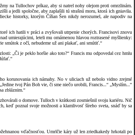
y na Tullochov príkaz, aby si natrel nohy olejom proti omrzlinám.
li a jedli spoločne, aby zaplašili tú strašnú moru, ktorá ich gniavila.
idiecke historky, ktorým Číňan Šen nikdy nerozumel, ale napodiv na
 ich hatili v práci a zvyšovali utrpenie chorých. Francisovi znovu
al nad umierajúcimi, leteli mu omámenou hlavou roztrasené myšlienky:
rie smútok z očí, nebudeme už ani plakať, ani smútiť.“
sti: „Či je peklo horšie ako toto?“ Francis mu odpovedal cez hmlu
dúfať.“
 korunovania ich námahy. No v uliciach už nebolo vidno zrejmé
Jedine tvoj Pán Boh vie, či sme niečo urobili, Francis...“ „Myslím...“
 sa zbláznim.“
várali o domove. Tulloch v krátkosti zosmiešnil svoju kariéru. Nič
h, keď poznal svoje možnosti a klamlivosť šíreho sveta, snáď by sa
hnanou vďačnosťou. Umrlčie káry už len zriedkakedy hrkotali po