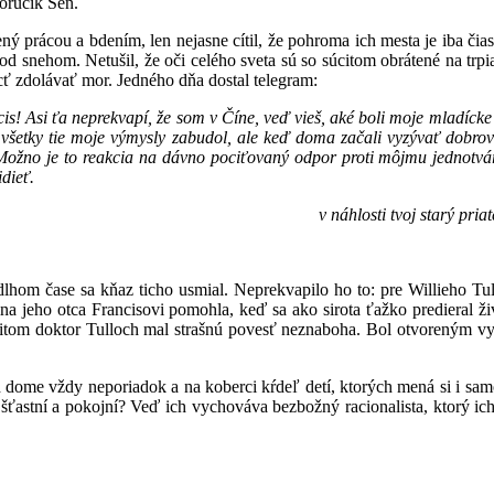
poručík Šen.
cou a bdením, len nejasne cítil, že pohroma ich mesta je iba čiastko
pod snehom. Netušil, že oči celého sveta sú so súcitom obrátené na tr
cť zdolávať mor. Jedného dňa dostal telegram:
! Asi ťa neprekvapí, že som v Číne, veď vieš, aké boli moje mladícke
všetky tie moje výmysly zabudol, ale keď doma začali vyzývať dobro
. Možno je to reakcia na dávno pociťovaný odpor proti môjmu jednot
idieť.
i tvoj starý priateľ Willie 
se sa kňaz ticho usmial. Neprekvapilo ho to: pre Willieho Tulloch
dina jeho otca Francisovi pomohla, keď sa ako sirota ťažko predieral 
Pritom doktor Tulloch mal strašnú povesť neznaboha. Bol otvoreným 
ždy neporiadok a na koberci kŕdeľ detí, ktorých mená si i samotný ot
í, šťastní a pokojní? Veď ich vychováva bezbožný racionalista, ktorý i