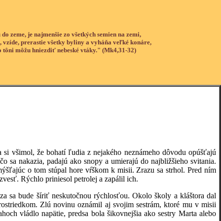
 do zeme, je najmenšie zo všetkých semien na zemi,
, vzíde, prerastie všetky byliny a vyháňa veľké konáre,
o tôni môžu hniezdiť nebeské vtáky." (Mk4,31-32)
 si všimol, že bohatí ľudia z nejakého neznámeho dôvodu opúšťajú
čo sa nakazia, padajú ako snopy a umierajú do najbližšieho svitania.
ýšľajúc o tom stúpal hore vŕškom k misii. Zrazu sa strhol. Pred ním
zvesť. Rýchlo priniesol petrolej a zapálil ich.
sa bude šíriť neskutočnou rýchlosťou. Okolo školy a kláštora dal
ostriedkom. Zlú novinu oznámil aj svojim sestrám, ktoré mu v misii
hoch vládlo napätie, predsa bola šikovnejšia ako sestry Marta alebo