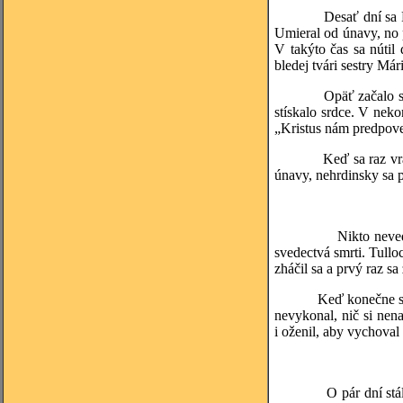
Desať dní sa Francis
Umieral od únavy, no pr
V takýto čas sa nútil
bledej tvári sestry Má
Opäť začalo snežiť. D
stískalo srdce. V neko
„Kristus nám predpoved
Keď sa raz vrátili o
únavy, nehrdinsky sa p
Nikto nevedel, kedy
svedectvá smrti. Tullo
zháčil sa a prvý raz s
Keď konečne sedeli vo
nevykonal, nič si nen
i oženil, aby vychov
O pár dní stál otec 