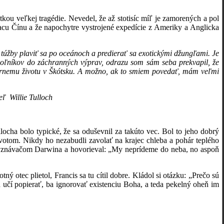
u veľkej tragédie. Nevedel, že až stotisíc míľ je zamorených a pol
piacu Čínu a že napochytre vystrojené expedície z Ameriky a Anglicka
 túžby plaviť sa po oceánoch a predierať sa exotickými džungľami. Je
voľníkov do záchranných výprav, odrazu som sám seba prekvapil, že
várnemu životu v Škótsku. A možno, ak to smiem povedať, mám veľmi
Tulloch
a bolo typické, že sa oduševnil za takúto vec. Bol to jeho dobrý
životom. Nikdy ho nezabudli zavolať na krajec chleba a pohár teplého
vyznávačom Darwina a hovorieval: „My neprídeme do neba, no aspoň
ec plietol, Francis sa tu cítil dobre. Kládol si otázku: „Prečo sú
ch učí popierať, ba ignorovať existenciu Boha, a teda pekelný oheň im