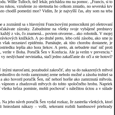
Willie Tulloch, tiež lekár, prichádza mu na pomoc. „Francis, si to
vou rukou, vzrušenie zo stretnutia ho celkom zmiatlo, no severská krv
to chodíš pomedzi mor? Vidím, že je najvyšší čas, aby som na teba
a zoznámil sa s hlavnými Francisovými pomocníkmi pri ošetrovaní
očakávate zázraky. Zabudnime na všetky svoje vybájené predstavy
o každý z vás, čo znamená... poviem otvorene... ako robotník. V mojej
zprávkových knižkách. A po druhé preto, lebo celú zásobu, ako sme ju
však nezastaví epidémiu. Pamätajte, ak túto chorobu dostanete, je
ostriedku lepšia ako hora liekov. A preto, ak nebudete mať nič proti
, veríte v Boha. Poručík Šen v Konfucia. Ale ja verím v prevenciu.“
vy neslýchané neviniatka, stačí jedno zakašľanie do očí a ste hotoví?
inými starosťami, pozabudol zakročiť, aby sa do nakazených mŕtvol
dnotlivo do tvrdo zamrznutej zeme nebolo možné a zásoba truhiel sa
a ako hovoril poručík Šen, nič nehorí horšie ako zamrznutá mŕtvola.
m vápnom a zhadzovali mŕtvych do tohto spoločného hrobu. Napriek
 všetka hrôza pominie, mohli pochovať s náležitou úctou a v súlade
jeho návrh poručík Šen vydal rozkaz, že zastrelia všetkých, ktorí
i hniezdami nákazy – vošli, sekerami rozbili bambusové priehrady