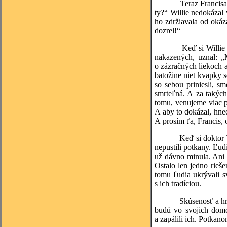
Teraz Francisa neskut
ty?“ Willie nedokázal 
ho zdržiavala od okáz
dozrel!“
Keď si Willie prezre
nakazených, uznal: „
o zázračných liekoch a
batožine niet kvapky 
so sebou priniesli, s
smrteľná. A za takých
tomu, venujeme viac p
A aby to dokázal, hneď
A prosím ťa, Francis,
Keď si doktor Tulloch
nepustili potkany. Ľu
už dávno minula. Ani 
Ostalo len jedno rie
tomu ľudia ukrývali s
s ich tradíciou.
Skúsenosť a hrozná n
budú vo svojich domo
a zapálili ich. Potkano