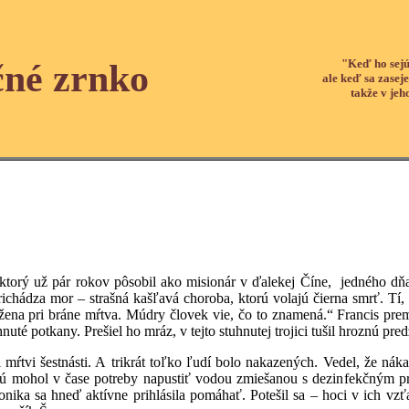
"Keď ho sejú
čné zrnko
ale keď sa zaseje
takže v jeh
orý už pár rokov pôsobil ako misionár v ďalekej Číne, jedného dňa
ichádza mor – strašná kašľavá choroba, ktorú volajú čierna smrť. Tí, 
žena pri bráne mŕtva. Múdry človek vie, čo to znamená.“ Francis prem
chnuté potkany. Prešiel ho mráz, v tejto stuhnutej trojici tušil hroznú pred
estnásti. A trikrát toľko ľudí bolo nakazených. Vedel, že nákaza 
rú mohol v čase potreby napustiť vodou zmiešanou s dezinfekčným pr
nika sa hneď aktívne prihlásila pomáhať. Potešil sa – hoci v ich vzťa