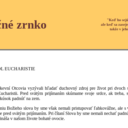
"Keď ho sejú
čné zrnko
ale keď sa zaseje
takže v jeh
ÔL EUCHARISTIE
ovia vyzývali hľadať duchovný zdroj pre život pri dvoch stoloc
ucharistii. Pred svätým prijímaním skúmame svoje srdce, ak treba, 
 kúsok padnúť na zem.
eho slova by sme však nemali pristupovať ľahkovážne, ale s viero
me pred svätým prijímaním. Pri čítaní Slova by sme nemali nechať padn
ináša v našom živote bohaté ovocie.