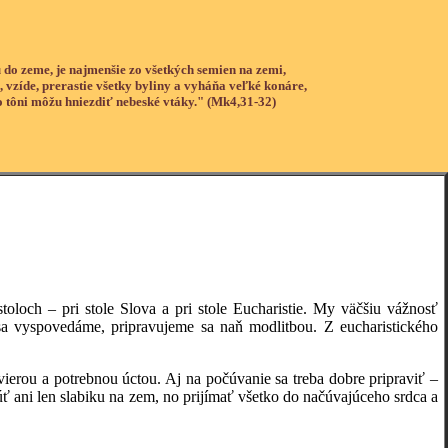
 do zeme, je najmenšie zo všetkých semien na zemi,
, vzíde, prerastie všetky byliny a vyháňa veľké konáre,
o tôni môžu hniezdiť nebeské vtáky." (Mk4,31-32)
h – pri stole Slova a pri stole Eucharistie. My väčšiu vážnosť
sa vyspovedáme, pripravujeme sa naň modlitbou. Z eucharistického
u a potrebnou úctou. Aj na počúvanie sa treba dobre pripraviť –
úť ani len slabiku na zem, no prijímať všetko do načúvajúceho srdca a