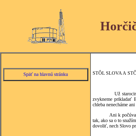
Horči
STÔL SLOVA A ST
Späť na hlavnú stránku
Už starocirkevní Otc
zvykneme prikladať E
chleba nenecháme ani
Ani k počúvaniu Boži
tak, ako sa o to snaží
dovoliť, nech Slovo pr