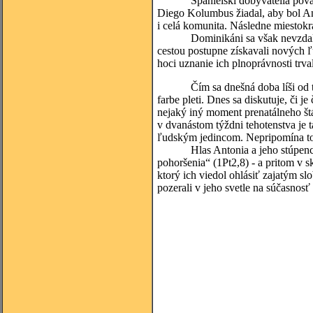
Španielski dobyvatelia považova
Diego Kolumbus žiadal, aby bol Ant
i celá komunita. Následne miestokrá
Dominikáni sa však nevzdali. Uve
cestou postupne získavali nových ľ
hoci uznanie ich plnoprávnosti trval
Čím sa dnešná doba líši od tej s
farbe pleti. Dnes sa diskutuje, či 
nejaký iný moment prenatálneho št
v dvanástom týždni tehotenstva je 
ľudským jedincom. Nepripomína to 
Hlas Antonia a jeho stúpencov 
pohoršenia“ (1Pt2,8) - a pritom v
ktorý ich viedol ohlásiť zajatým s
pozerali v jeho svetle na súčasnosť 
(zdr