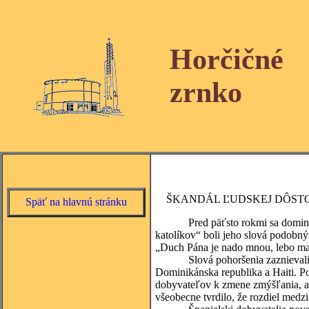
Horčičné
zrnko
ŠKANDÁL ĽUDSKEJ DÔSTO
Späť na hlavnú stránku
Pred päťsto rokmi sa dominikán
katolíkov“ boli jeho slová podobný
„Duch Pána je nado mnou, lebo ma 
Slová pohoršenia zaznievali z ú
Dominikánska republika a Haiti. Po
dobyvateľov k zmene zmýšľania, a
všeobecne tvrdilo, že rozdiel medz