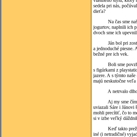
vlastného štýlu, ktorý
sedela pri nás, počúva
dieťa?
Na čas sme našim „hr
jogurtov, naplnili ich
dvoch sme ich upevnili
Ján bol pri zostrojov
a jednoduché piesne. A
bežné pre ich vek.
Boli sme povzbudení 
s figúrkami z playsta
jazere. A s týmto naše
majú neskutočne veľa 
A netrvalo dlho a det
Aj my sme čím ďalej t
uviazali Sáre i Jánovi 
mohli precítiť, čo to 
si v izbe veľký dáždni
Keď takto prežívame n
iné (i netradičné) vyj