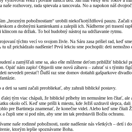
 by vyhovoval veku i povahe našich detí. Ján mal vtedy šesť rokov a m
la naše rozhovory, rada spievala a tancovala. No a napokon náš dvojro
ozným pobožnostiam“ urobili niekoľkotýždňovú pauzu. Začali sme 
 pieskom a drobnými kamienkami a zalepili ich. Nádherne pri trasení rapk
 klincom na držiak. To bol hudobný nástroj na udržiavanie rytmu.
aní týchto vecí vo svojom živle. Na Sáru zasa prišiel rad, keď sme
 tu už prichádzalo nadšenie! Prvú lekciu sme pochopili: deti nemožno do
a zamýšľali sme sa, ako ešte môžeme deťom priblížiť biblické príbe
tion. Opäť nám zaplo! Objavili sme novú zábavu – zahrať si s týmito f
 deti nevedeli prestať! Ďalší raz sme domov dotiahli gašparkove divadl
fantázie.
i sa sami začali preobliekať, aby zahrali biblické postavy.
ým viac chápali, že biblické príbehy im nemusíme len čítať, ale aj
šatku okolo očí. Keď sme prišli k miestu, kde Ježiš uzdravil slepca, dal
mohlo pre Bartimeja znamenať, že konečne videl. Alebo keď sme čítali 
k a čupli sme si pod ním, aby sme im tak predstavili Božiu ochranu.
aše rodinné pobožnosti, rastie nadšenie nás všetkých – detí i dospelý
adrenie, ktorým lepšie spoznávame Boha.