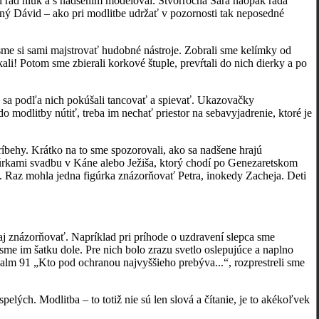
al rád hluk a s nadšením modeloval. Štvorročná Sára naopak rada
čný Dávid – ako pri modlitbe udržať v pozornosti tak neposedné
si sami majstrovať hudobné nástroje. Zobrali sme kelímky od
ali! Potom sme zbierali korkové štuple, prevŕtali do nich dierky a po
 sa podľa nich pokúšali tancovať a spievať. Ukazovačky
 modlitby nútiť, treba im nechať priestor na sebavyjadrenie, ktoré je
hy. Krátko na to sme spozorovali, ako sa nadšene hrajú
igúrkami svadbu v Káne alebo Ježiša, ktorý chodí po Genezaretskom
o. Raz mohla jedna figúrka znázorňovať Petra, inokedy Zacheja. Deti
 znázorňovať. Napríklad pri príhode o uzdravení slepca sme
i sme im šatku dole. Pre nich bolo zrazu svetlo oslepujúce a naplno
Žalm 91 „Kto pod ochranou najvyššieho prebýva...“, rozprestreli sme
ch. Modlitba – to totiž nie sú len slová a čítanie, je to akékoľvek