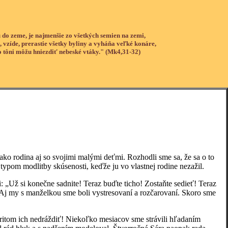
 do zeme, je najmenšie zo všetkých semien na zemi,
, vzíde, prerastie všetky byliny a vyháňa veľké konáre,
o tôni môžu hniezdiť nebeské vtáky." (Mk4,31-32)
rodina aj so svojimi malými deťmi. Rozhodli sme sa, že sa o to
 typom modlitby skúsenosti, keďže ju vo vlastnej rodine nezažil.
ž si konečne sadnite! Teraz buďte ticho! Zostaňte sedieť! Teraz
r. Aj my s manželkou sme boli vystresovaní a rozčarovaní. Skoro sme
om ich nedráždiť! Niekoľko mesiacov sme strávili hľadaním