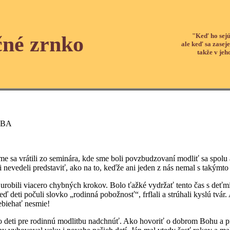
"Keď ho sejú
čné zrnko
ale keď sa zaseje
takže v jeh
TBA
átili zo seminára, kde sme boli povzbudzovaní modliť sa spolu ako 
 nevedeli predstaviť, ako na to, keďže ani jeden z nás nemal s takýmto
 viacero chybných krokov. Bolo ťažké vydržať tento čas s deťmi: „U
 deti počuli slovko „rodinná pobožnosť“, frflali a strúhali kyslú tvá
rebiehať nesmie!
 pre rodinnú modlitbu nadchnúť. Ako hovoriť o dobrom Bohu a prit