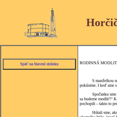
Horči
RODINNÁ MODLI
Späť na hlavnú stránku
S manželkou sme sa vr
pokúsime. I keď sme si
Spočiatku sme urobili
sa budeme modliť!“ Keď
pochopili – takto to p
Hútali sme, ako deti