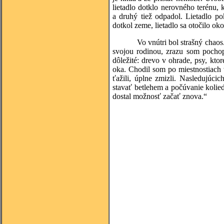
lietadlo dotklo nerovného terénu, 
a druhý tiež odpadol. Lietadlo p
dotkol zeme, lietadlo sa otočilo oko
Vo vnútri bol strašný chaos. Ľud
svojou rodinou, zrazu som pochop
dôležité: drevo v ohrade, psy, kt
oka. Chodil som po miestnostiach 
ťažili, úplne zmizli. Nasledujúc
stavať betlehem a počúvanie kolie
dostal možnosť začať znova.“