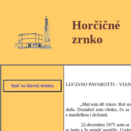
Horčičné
zrnko
LUCIANO PAVAROTTI – VIA
Späť na hlavnú stránku
„Mal som 40 rokov. Bol som boha
dušu. Dosiahol som všetko, čo sa 
s manželkou i dcérami.
22.decembra 1975 som sa vracal l
je hmla a že pristáť nemôže. Urobi