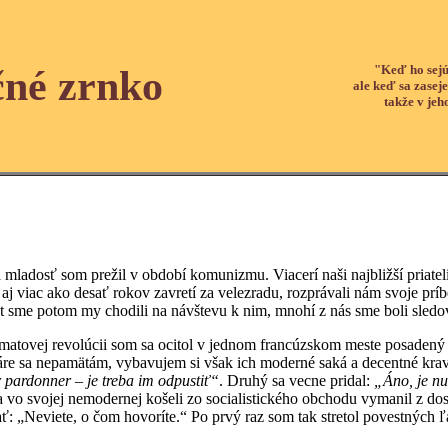
"Keď ho sejú
čné zrnko
ale keď sa zaseje
takže v jeh
sť som prežil v období komunizmu. Viacerí naši najbližší priatelia 
aj viac ako desať rokov zavretí za velezradu, rozprávali nám svoje pr
 sme potom my chodili na návštevu k nim, mnohí z nás sme boli sledovan
revolúcii som sa ocitol v jednom francúzskom meste posadený v kresl
áre sa nepamätám, vybavujem si však ich moderné saká a decentné krava
eur pardonner – je treba im odpustiť“
. Druhý sa vecne pridal:
„Áno, je nu
ojej nemodernej košeli zo socialistického obchodu vymanil z dosahu
: „Neviete, o čom hovoríte.“ Po prvý raz som tak stretol povestných ľ