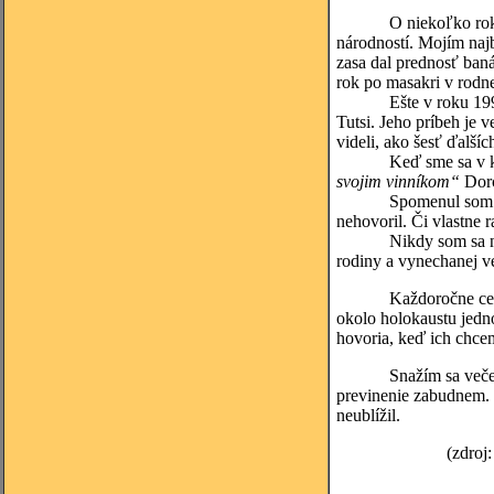
O niekoľko rokov nes
národností. Mojím naj
zasa dal prednosť baná
rok po masakri v rodne
Ešte v roku 1994 žil
Tutsi. Jeho príbeh je
videli, ako šesť ďalší
Keď sme sa v kaplnke
svojim vinníkom“
Dorc
Spomenul som si na f
nehovoril. Či vlastne 
Nikdy som sa neodváž
rodiny a vynechanej v
Každoročne cestujem 
okolo holokaustu jedno
hovoria, keď ich chce
Snažím sa večer pred
previnenie zabudnem. 
neublížil.
(zdroj: Marek Ork