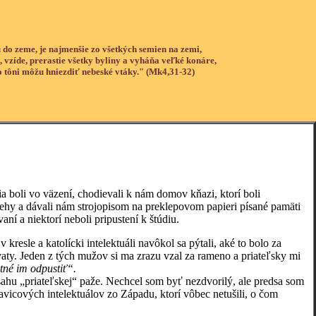
 do zeme, je najmenšie zo všetkých semien na zemi,
, vzíde, prerastie všetky byliny a vyháňa veľké konáre,
o tôni môžu hniezdiť nebeské vtáky." (Mk4,31-32)
boli vo väzení, chodievali k nám domov kňazi, ktorí boli
íbehy a dávali nám strojopisom na preklepovom papieri písané pamäti
í a niektorí neboli pripustení k štúdiu.
e a katolícki intelektuáli navôkol sa pýtali, aké to bolo za
ty. Jeden z tých mužov si ma zrazu vzal za rameno a priateľsky mi
tné im odpustiť“.
 „priateľskej“ paže. Nechcel som byť nezdvorilý, ale predsa som
avicových intelektuálov zo Západu, ktorí vôbec netušili, o čom