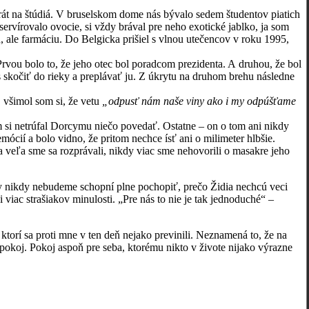
 na štúdiá. V bruselskom dome nás bývalo sedem študentov piatich
rvírovalo ovocie, si vždy brával pre neho exotické jablko, ja som
, ale farmáciu. Do Belgicka prišiel s vlnou utečencov v roku 1995,
 bolo to, že jeho otec bol poradcom prezidenta. A druhou, že bol
 skočiť do rieky a preplávať ju. Z úkrytu na druhom brehu následne
všimol som si, že vetu
„odpusť nám naše viny ako i my odpúšťame
 netrúfal Dorcymu niečo povedať. Ostatne – on o tom ani nikdy
mócií a bolo vidno, že pritom nechce ísť ani o milimeter hlbšie.
ľa sme sa rozprávali, nikdy viac sme nehovorili o masakre jeho
kdy nebudeme schopní plne pochopiť, prečo Židia nechcú veci
viac strašiakov minulosti. „Pre nás to nie je tak jednoduché“ –
 sa proti mne v ten deň nejako previnili. Neznamená to, že na
okoj. Pokoj aspoň pre seba, ktorému nikto v živote nijako výrazne