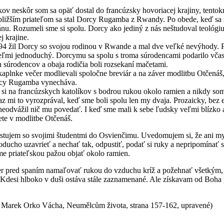
kôr som sa opäť dostal do francúzsky hovoriacej krajiny, tentokrát
bližším priateľom sa stal Dorcy Rugamba z Rwandy. Po obede, keď sa se
nu. Rozumeli sme si spolu. Dorcy ako jediný z nás neštudoval teológiu
j krajine.
 Dorcy so svojou rodinou v Rwande a mal dve veľké nevýhody. Prvou
 veľmi jednoduchý. Dorcymu sa spolu s troma súrodencami podarilo včas
ch súrodencov a obaja rodičia boli rozsekaní mačetami.
 večer modlievali spoločne breviár a na záver modlitbu Otčenáš, 
y Rugamba vynecháva.
rancúzskych katolíkov s bodrou rukou okolo ramien a nikdy som si
raz mi to vyrozprával, keď sme boli spolu len my dvaja. Prozaicky, bez e
il nič mu povedať. I keď sme mali k sebe ľudsky veľmi blízko a ve
ete v modlitbe Otčenáš.
so svojimi študentmi do Osvienčimu. Uvedomujem si, že ani my ni
ducho uzavrieť a nechať tak, odpustiť, podať si ruky a nepripomínať si 
me priateľskou pažou objať okolo ramien.
 spaním namaľovať rukou do vzduchu kríž a požehnať všetkým, ktorí
Kdesi hlboko v duši ostáva stále zaznamenané. Ale získavam od Boha p
o Vácha, Neumělcům života, strana 157-162, upravené)