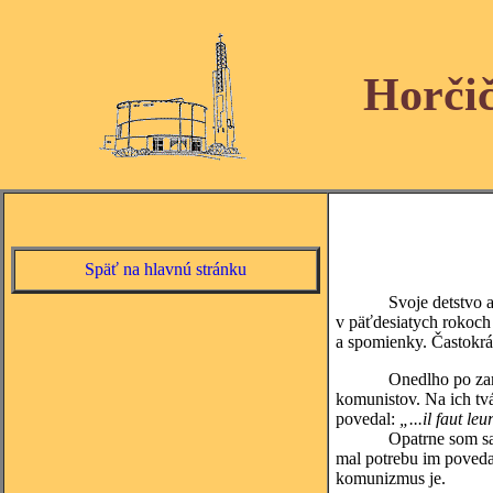
Horči
Späť na hlavnú stránku
Svoje detstvo a mlado
v päťdesiatych rokoch 
a spomienky. Častokrát
Onedlho po zamatovej 
komunistov. Na ich tv
povedal:
„...il faut l
Opatrne som sa vo sv
mal potrebu im povedať
komunizmus je.