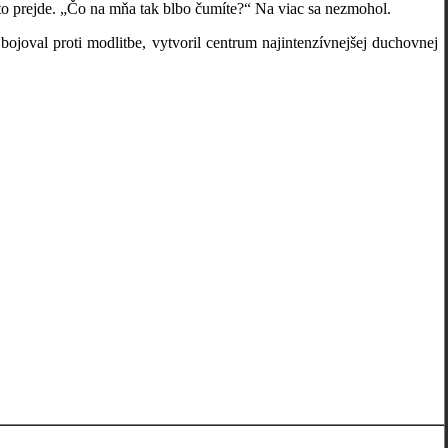
ho to prejde. „Čo na mňa tak blbo čumíte?“ Na viac sa nezmohol.
al proti modlitbe, vytvoril centrum najintenzívnejšej duchovnej