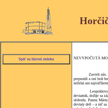
Horči
NEVYPOČUTÁ MO
Späť na hlavnú stránku
Zavreli nás. Po neús
prepustili a oni boli 
neželal ani najväčšiem
Leopoldovská samovä
deviatnik, dožije sa 
slobodu. Panna Mária
deviaty deň – a nič sa