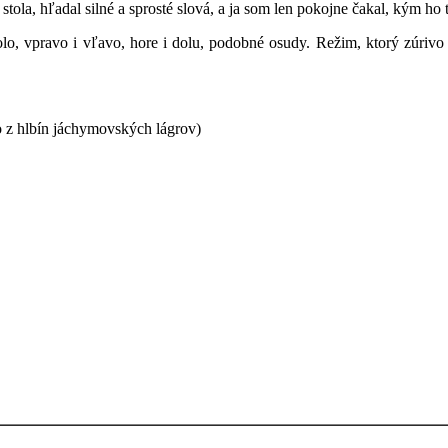
o stola, hľadal silné a sprosté slová, a ja som len pokojne čakal, kým 
o i vľavo, hore i dolu, podobné osudy. Režim, ktorý zúrivo bojov
o z hlbín jáchymovských lágrov)