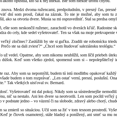
ľakoho opustila, kto sa k nej utiekal. Iste som niekde urobil chybu.
Medzi dvoma ružencami, predpoludním, v presný čas, presné slov
väť dní som prosil, čakal na zázrak. To nie je možné, aby som tu z
šil, ako sa otvoria dvere. Musia sa mi ospravedlniť. Stal sa predsa omy
som neskončil ruženec, zarachotil vo dverách kľúč. Radostne skočím
dza do cely, kde sedel vyšetrovateľ. Ten sa však na moje prekvapenie
zločinec? Zaslúžili by ste si guľku. Zradili ste robotnícku triedu.
Prečo ste sa dali zviesť?“ „Chcel som študovať saleziánsku teológiu.“
del. Opatrne, aby som nikomu neublížil, som líčil priebeh úteku. N
a dúšok. Keď som všetko zjedol, spomenul som si – nepolepšiteľný i
. Aby som sa nepomýlil, budem tú istú modlitbu opakovať každý deň
všade budem o tom rozprávať. „Len ostať verní, presní, poslušní. Ona
ite.“ Tak všetkých uisťoval sv. Bernard.
yšetrovateľ mi dal pokoj. Nikdy som sa sústredenejšie nemodlil. H
, nič sa nestalo. Ani len dvere sa neotvorili. Len som pocítil veľký p
o v podstate jedno – vo väzení či na slobode, zdravý alebo chorý, chu
eril so situáciou. Učil som sa žiť v tom tesnom prostredí. Vyšetro
 Keď je človek osamotený, stále hladný a ponížený, ani smrť sa mu nez