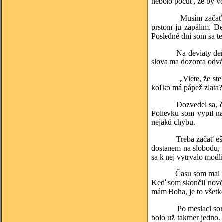
nebolo počuť, že by vo
Musím začať znova. 
prstom ju zapálim. De
Posledné dni som sa te
Na deviaty deň, ešte 
slova ma dozorca odvá
„Viete, že ste veľký 
koľko má pápež zlata? 
Dozvedel sa, čo už ve
Polievku som vypil n
nejakú chybu.
Treba začať ešte raz
dostanem na slobodu, 
sa k nej vytrvalo modl
Času som mal dosť. V
Keď som skončil novénu
mám Boha, je to všetk
Po mesiaci som sa zmi
bolo už takmer jedno.