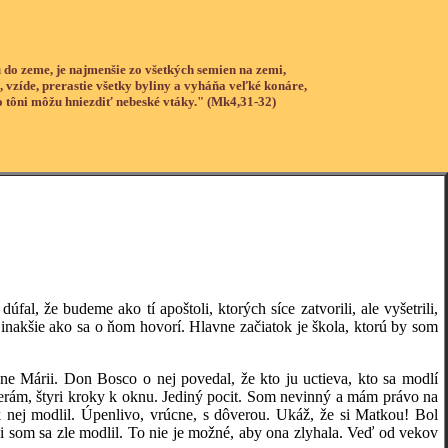
 do zeme, je najmenšie zo všetkých semien na zemi,
, vzíde, prerastie všetky byliny a vyháňa veľké konáre,
o tôni môžu hniezdiť nebeské vtáky." (Mk4,31-32)
e budeme ako tí apoštoli, ktorých síce zatvorili, ale vyšetrili,
m inakšie ako sa o ňom hovorí. Hlavne začiatok je škola, ktorú by som
ii. Don Bosco o nej povedal, že kto ju uctieva, kto sa modlí
verám, štyri kroky k oknu. Jediný pocit. Som nevinný a mám právo na
nej modlil. Úpenlivo, vrúcne, s dôverou. Ukáž, že si Matkou! Bol
Asi som sa zle modlil. To nie je možné, aby ona zlyhala. Veď od vekov