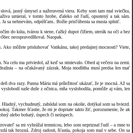
á, jasný úmysel a nažeravená viera. Keby som tam mal sviečku,
aživa umieral, v tomto hrobe, ďaleko od ľudí, opustený a tak sám.
l. Ja sa nehnevám, odpúšťam.. Božie prisľúbenia sa musia splniť.
 do kúta, tvárou k stene, ťažký dupot čižiem, uterák na oči a bez
 vôbec neospravedlňoval. Naopak.
 Ako môžete prisluhovať Vatikánu, takej predajnej mocnosti? Viete,
a celu ma priviedol, až keď sa stmievalo. Obed aj večera na zemi.
dealista – na očakávaný zázrak. Moja modlitba musí predsa len mať
 dva razy. Panna Mária má príležitosť ukázať, že je mocná. Až sa
 vyslobodí naše duše z očistca, mňa vyslobodila, pomôže aj vám, len
ladný, vychudnutý, zabúdal som na okolie, dotýkal som sa hviezd.
okoj. Takmer šťastie, že mi je dopriate takto žiť, porozumenie, že ak
dobný alebo bohatý, úspech či neúspech.
vateľ sa mi vyhrážal temnicou, lebo som nepriznal ľudí – a mne to
dá tak hrozná. Zdroj radosti, šťastia, pokoja som mal v sebe. On sa