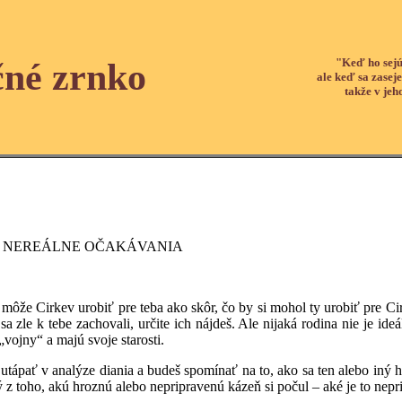
"Keď ho sejú
čné zrnko
ale keď sa zaseje
takže v jeh
I NEREÁLNE OČAKÁVANIA
irkev urobiť pre teba ako skôr, čo by si mohol ty urobiť pre Cirkev
 sa zle k tebe zachovali, určite ich nájdeš. Ale nijaká rodina nie je id
„vojny“ a majú svoje starosti.
 analýze diania a budeš spomínať na to, ako sa ten alebo iný hierar
z toho, akú hroznú alebo nepripravenú kázeň si počul – aké je to nepri