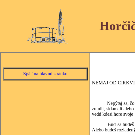
Horči
Späť na hlavnú stránku
NEMAJ OD CIRKV
Nepýtaj sa, čo môže C
zranili, sklamali alebo
vedú kdesi hore svoje 
Buď sa budeš utápať v
Alebo budeš rozladený 