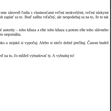
e zároveň ľudia s vlastnosťami veľmi neskvelými, veľmi nízkymi
zaplať za to. Buď zaňho vďačný, ale nespoliehaj sa na to, že to tak
ority – toho kňaza a ešte toho kňaza a potom ešte toho slávneho
 to nepomáha.
a nejakú si vypočuj. Alebo si niečo dobré prečítaj. Časom budeš
ď na to, čo môžeš vybudovať ty. A vybuduj to!