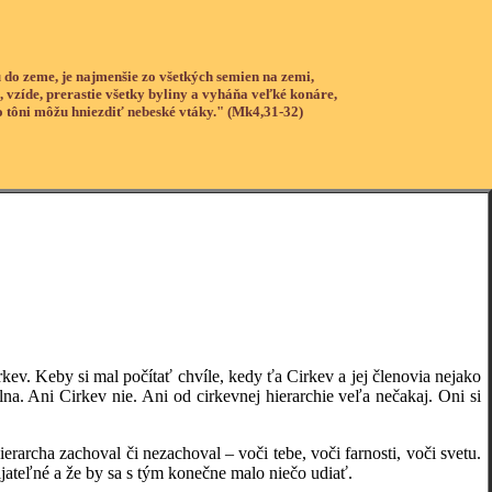
 do zeme, je najmenšie zo všetkých semien na zemi,
, vzíde, prerastie všetky byliny a vyháňa veľké konáre,
o tôni môžu hniezdiť nebeské vtáky." (Mk4,31-32)
. Keby si mal počítať chvíle, kedy ťa Cirkev a jej členovia nejako
eálna. Ani Cirkev nie. Ani od cirkevnej hierarchie veľa nečakaj. Oni si
cha zachoval či nezachoval – voči tebe, voči farnosti, voči svetu.
jateľné a že by sa s tým konečne malo niečo udiať.