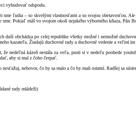
 vybudovať odspodu.
dia – so skvelými vlastnosťami a so svojou obetavosťou. Ale sm
ie sme. Pokiaľ máš vo svojom okolí nejakého výborného kňaza, Pán Boh 
obchádza po celej republike všetky možné i nemožné duchovné aut
meho kazateľa. Žiadajú duchovné rady a duchovné vedenie a veľmi im
eľná kázeň nestála za veľa, pusti si v nedeľu poobede youtubko 
dať, aby si mal z čoho čerpať.
žuj, nehovor, čo by sa malo a čo by mali ostatní. Radšej sa sústre
dané rady mládeži)