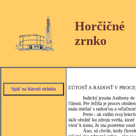
Horčičné
zrnko
ĽÚTOSŤ A RADOSŤ V PROCE
Späť na hlavnú stránku
Indický jezuita Anthony de Mello
ľútosti. Pre Ježiša je proces obrá
mala miešať s radosťou a vďačnosť
Preto - ak vidím svoj hriech – 
skôr obrátiť ku zdroju svetla, ktor
viesť k tomu, že ma postretne osud
Áno, sú chvíle, kedy človek pri