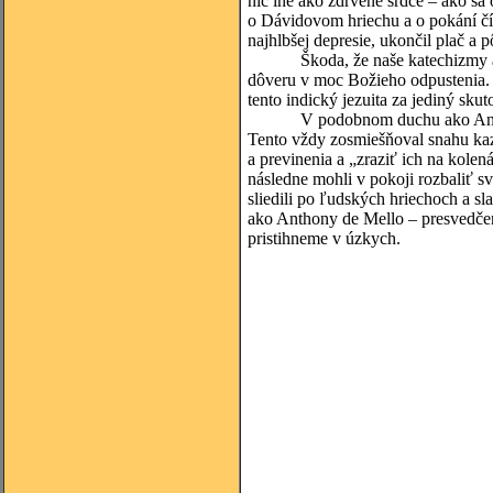
nič iné ako zdrvené srdce – ako 
o Dávidovom hriechu a o pokání čí
najhlbšej depresie, ukončil plač a p
Škoda, že naše katechizmy ako p
dôveru v moc Božieho odpustenia.
tento indický jezuita za jediný sku
V podobnom duchu ako Anthony de
Tento vždy zosmiešňoval snahu kaza
a previnenia a „zraziť ich na kolen
následne mohli v pokoji rozbaliť s
sliedili po ľudských hriechoch a sl
ako Anthony de Mello – presvedčený
pristihneme v úzkych.