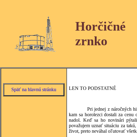
Horčičné
zrnko
LEN TO PODSTATNÉ
Späť na hlavnú stránku
Pri jednej z náročných himaláj
kam sa horolezci dostali za cenu 
nadol. Keď sa ho novinári pýtali
považujem uznať situáciu za takú, 
život, preto neváhal oľutovať všetko