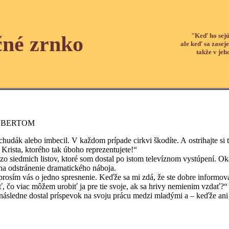
"Keď ho sejú
čné zrnko
ale keď sa zaseje
takže v jeh
LBERTOM
 alebo imbecil. V každom prípade cirkvi škodíte. A ostrihajte si 
 Krista, ktorého tak úboho reprezentujete!“
edmich listov, ktoré som dostal po istom televíznom vystúpení. Ok
na odstránenie dramatického náboja.
ás o jedno spresnenie. Keďže sa mi zdá, že ste dobre informovaná 
ť, čo viac môžem urobiť ja pre tie svoje, ak sa hrivy nemienim vzdať?“
 dostal príspevok na svoju prácu medzi mladými a – keďže ani ju