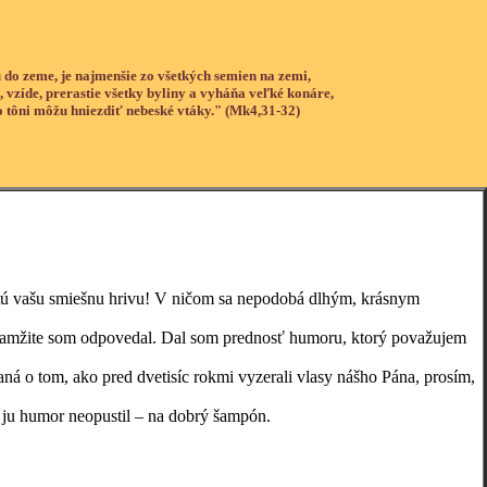
 do zeme, je najmenšie zo všetkých semien na zemi,
, vzíde, prerastie všetky byliny a vyháňa veľké konáre,
o tôni môžu hniezdiť nebeské vtáky." (Mk4,31-32)
tú vašu smiešnu hrivu! V ničom sa nepodobá dlhým, krásnym
amžite som odpovedal. Dal som prednosť humoru, ktorý považujem
o tom, ako pred dvetisíc rokmi vyzerali vlasy nášho Pána, prosím,
 humor neopustil – na dobrý šampón.