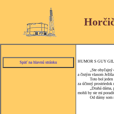
Horči
HUMOR S GUY GI
Späť na hlavnú stránku
„Ste obyčajný chudák
a čistým vlasom Ježiša
Toto bol jeden zo si
za účinný prostriedok 
„Drahá dáma, prosím v
mohli by ste mi poradi
Od dámy som následne