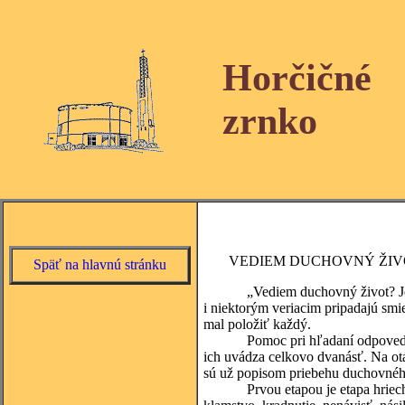
Horčičné
zrnko
VEDIEM DUCHOVNÝ ŽIV
Späť na hlavnú stránku
„Vediem duchovný život? Je to, 
i niektorým veriacim pripadajú smie
mal položiť každý.
Pomoc pri hľadaní odpovede mô
ich uvádza celkovo dvanásť. Na otá
sú už popisom priebehu duchovného 
Prvou etapou je etapa hriechu. Čl