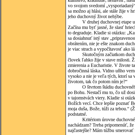
klamstvo, kradnutie, nenávisť, nás
vo svojom svedomí „vysporiadaný“. 
sa možno aj hlási, ale stále žije v 
jeho duchovný život nehýbe.
V druhej duchovnej etape už člov
Začína mu byť jasné, že slasť hriech
to degraduje. Kladie si otázku: „K
sa dosiahnuť istý stav „pripravenos
obrátením, nie je ešte znakom duc
je viac strach a vypočítavosť ako lá
Skutočným začiatkom duchovného 
človek ľahko žije v stave milosti. Ž
zmierenia a Eucharistie. V živote ta
dobročinná láska. Vidno uňho vern
vysoko a nie je veľa tých, ktorí sa
životom, tak čo potom ním je?“
O štvrtom štádiu duchovného ras
po Bohu. Nestačí mu to, čo už dosia
v tajomstvách viery. Kladie si otá
Božích vecí. Chce lepšie poznať Bo
moja duša, Bože, túži za tebou.“ (
podstatné.
Kritériom úrovne duchovného život
nachádzam? Treba pripomenúť, že v 
najčastejšie? Mám túžbu smerovať 