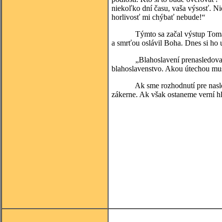
niekoľko dní času, vaša výsosť. N
horlivosť mi chýbať nebude!“
Týmto sa začal výstup Tomáša M
a smrťou oslávil Boha. Dnes si ho 
„Blahoslavení prenasledovaní pre 
blahoslavenstvo. Akou útechou mus
Ak sme rozhodnutí pre nasledova
zákerne. Ak však ostaneme verní h