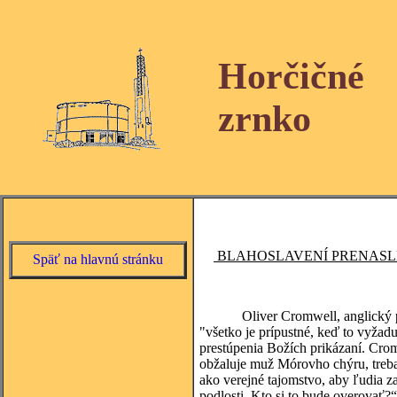
Horčičné
zrnko
BLAHOSLAVENÍ PRENASL
Späť na hlavnú stránku
Oliver Cromwell, anglický politi
"všetko je prípustné, keď to vyžadu
prestúpenia Božích prikázaní. Crom
obžaluje muž Mórovho chýru, treba
ako verejné tajomstvo, aby ľudia z
podlosti. Kto si to bude overovať?