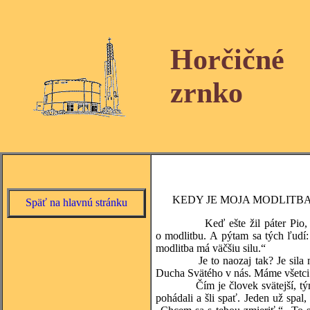
Horčičné
zrnko
KEDY JE MOJA MODLITBA 
Späť na hlavnú stránku
Keď ešte žil páter Pio, z Česk
o modlitbu. A pýtam sa tých ľudí:
modlitba má väčšiu silu.“
Je to naozaj tak? Je sila modli
Ducha Svätého v nás. Máme všetci 
Čím je človek svätejší, tým je j
pohádali a šli spať. Jeden už spa