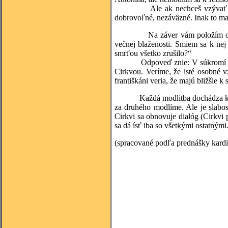
Ale ak nechceš vzývať svätých
dobrovoľné, nezáväzné. Inak to majú
Na záver vám položím otázku:
večnej blaženosti. Smiem sa k nej
smrťou všetko zrušilo?“
Odpoveď znie: V súkromí sa k n
Cirkvou. Veríme, že isté osobné v
františkáni veria, že majú bližšie k
Každá modlitba dochádza k Bohu 
za druhého modlíme. Ale je slabos
Cirkvi sa obnovuje dialóg (Cirkvi 
sa dá ísť iba so všetkými ostatnými
(spracované podľa prednášky kardi