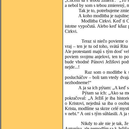
„Chcem sa s tebou zmieriť.“ „To s
a nebol by som s tebou zmierený, m
Tak je to, potrebujeme zmierenie
A koho modlitba je najsilnej
Modlitba Cirkvi. Keď ti Cirkev 
istotne vypočutá. Alebo keď kňaz p
Cirkvi.
Teraz si niečo povieme o modlit
vraj – ten je tu od toho, svätá Rit
Ale protestanti majú s tým dosť ve
poviem svojmu anjelovi, ten to po
bude vhodné Pánovi Ježišovi podsu
nejde...!
Raz som o modlitbe k svätým p
poslucháčov – boli tam vtedy dvaja
nezhodneme!“
A ja sa ich pýtam: „A keď sa zh
Pýtam sa ich: „Ako sa modlíme
pokračoval: „A Ježiš je iba histor
o Kristovi, nejedná sa iba o osob
Krista, modlíme sa skrze celé mystic
v nebi.“ A oni s tým súhlasili. A ja
Nikdy to ale nie je tak, že ter
Antonína, ale nemodlím sa k Ježiš