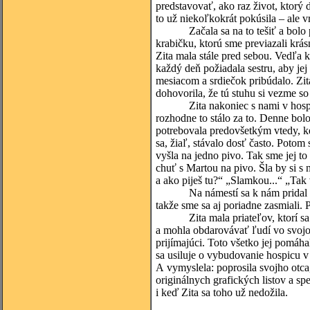
predstavovať, ako raz život, ktorý
to už niekoľkokrát pokúsila – ale 
Začala sa na to tešiť a bolo potr
krabičku, ktorú sme previazali krás
Zita mala stále pred sebou. Vedľa 
každý deň požiadala sestru, aby jej 
mesiacom a srdiečok pribúdalo. Zita
dohovorila, že tú stuhu si vezme s
Zita nakoniec s nami v hospici pr
rozhodne to stálo za to. Denne bol
potrebovala predovšetkým vtedy, keď
sa, žiaľ, stávalo dosť často. Potom
vyšla na jedno pivo. Tak sme jej to 
chuť s Martou na pivo. Šla by si s 
a ako piješ tu?“ „Slamkou...“ „Ta
Na námestí sa k nám pridal staro
takže sme sa aj poriadne zasmiali. Pr
Zita mala priateľov, ktorí sa post
a mohla obdarovávať ľudí vo svojom
prijímajúci. Toto všetko jej pomáh
sa usiluje o vybudovanie hospicu v
A vymyslela: poprosila svojho otca
originálnych grafických listov a sp
i keď Zita sa toho už nedožila.