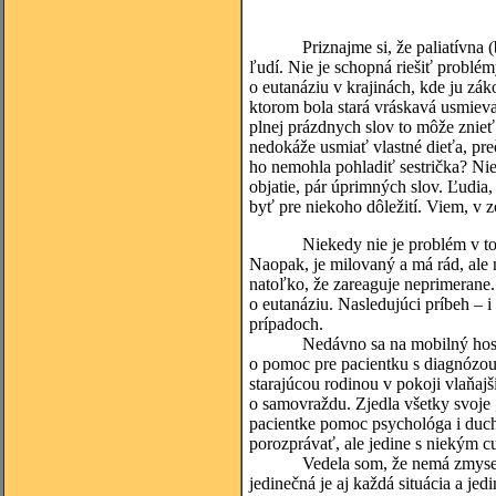
Priznajme si, že paliatívna 
ľudí. Nie je schopná riešiť probl
o eutanáziu v krajinách, kde ju z
ktorom bola stará vráskavá usmieva
plnej prázdnych slov to môže znieť 
nedokáže usmiať vlastné dieťa, pr
ho nemohla pohladiť sestrička? Nie
objatie, pár úprimných slov. Ľudia, 
byť pre niekoho dôležití. Viem, v 
Niekedy nie je problém v tom, že
Naopak, je milovaný a má rád, ale
natoľko, že zareaguje neprimerane.
o eutanáziu. Nasledujúci príbeh – 
prípadoch.
Nedávno sa na mobilný hospic v Li
o pomoc pre pacientku s diagnózou
starajúcou rodinou v pokoji vlaňaj
o samovraždu. Zjedla všetky svoje „
pacientke pomoc psychológa i duch
porozprávať, ale jedine s niekým c
Vedela som, že nemá zmysel prip
jedinečná je aj každá situácia a je