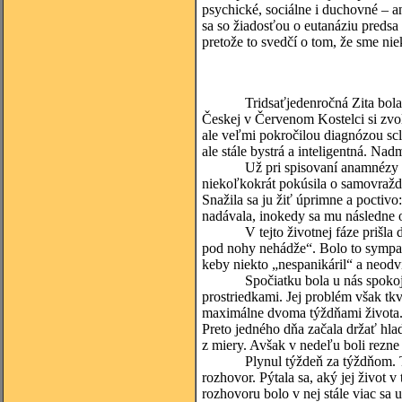
psychické, sociálne i duchovné – a
sa so žiadosťou o eutanáziu predsa 
pretože to svedčí o tom, že sme niek
Tridsaťjedenročná Zita bola mim
Českej v Červenom Kostelci si zvo
ale veľmi pokročilou diagnózou scle
ale stále bystrá a inteligentná. Na
Už pri spisovaní anamnézy bola Z
niekoľkokrát pokúsila o samovraždu
Snažila sa ju žiť úprimne a poctiv
nadávala, inokedy sa mu následne 
V tejto životnej fáze prišla do h
pod nohy nehádže“. Bolo to sympat
keby niekto „nespanikáril“ a neod
Spočiatku bola u nás spokojná. 
prostriedkami. Jej problém však tkv
maximálne dvoma týždňami života. T
Preto jedného dňa začala držať hl
z miery. Avšak v nedeľu boli rezne 
Plynul týždeň za týždňom. Trpezli
rozhovor. Pýtala sa, aký jej život
rozhovoru bolo v nej stále viac sa 