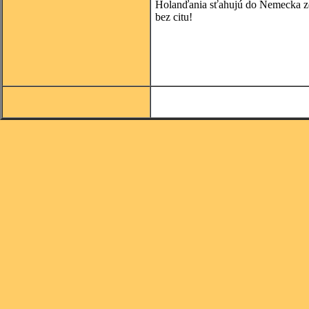
Holanďania sťahujú do Nemecka zo s
bez citu!