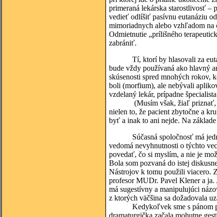
primeraná lekárska starostlivosť – p
vedieť odlíšiť pasívnu eutanáziu o
mimoriadnych alebo vzhľadom na 
Odmietnutie „prílišného terapeutic
zabrániť.
Tí, ktorí by hlasovali za eutanáz
bude vždy používaná ako hlavný ar
skúsenosti spred mnohých rokov, ke
boli (morfium), ale nebývali aplik
vzdelaný lekár, prípadne špecialista
(Musím však, žiaľ priznať, že sa
nielen to, že pacient zbytočne a kru
byť a inak to ani nejde. Na základ
Súčasná spoločnosť má jednostran
vedomá nevyhnutnosti o týchto vec
povedať, čo si myslím, a nie je mož
Bola som pozvaná do istej diskusne
Nástrojov k tomu použili viacero. Z
profesor MUDr. Pavel Klener a ja. 
má sugestívny a manipulujúci názov
z ktorých väčšina sa dožadovala uz
Kedykoľvek sme s pánom profeso
dramaturgička začala mohutne gest