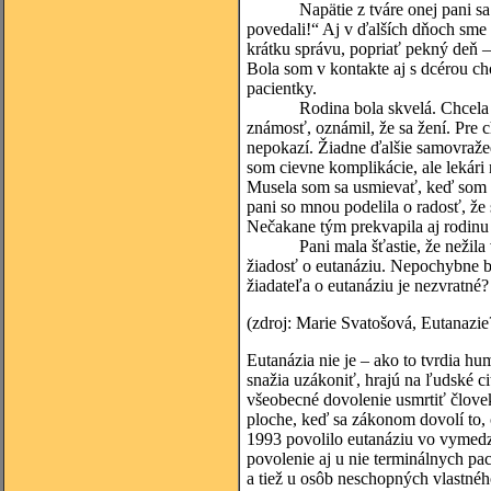
Napätie z tváre onej pani sa vyt
povedali!“ Aj v ďalších dňoch sme
krátku správu, popriať pekný deň – 
Bola som v kontakte aj s dcérou cho
pacientky.
Rodina bola skvelá. Chcela poč
známosť, oznámil, že sa žení. Pre c
nepokazí. Žiadne ďalšie samovražed
som cievne komplikácie, ale lekár
Musela som sa usmievať, keď som s
pani so mnou podelila o radosť, že
Nečakane tým prekvapila aj rodinu 
Pani mala šťastie, že nežila v 
žiadosť o eutanáziu. Nepochybne by
žiadateľa o eutanáziu je nezvratné?
(zdroj: Marie Svatošová, Eutanazie
Eutanázia nie je – ako to tvrdia hu
snažia uzákoniť, hrajú na ľudské c
všeobecné dovolenie usmrtiť človek
ploche, keď sa zákonom dovolí to, 
1993 povolilo eutanáziu vo vymedz
povolenie aj u nie terminálnych pa
a tiež u osôb neschopných vlastnéh