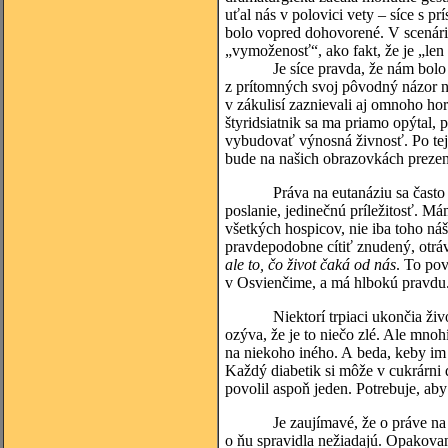
uťal nás v polovici vety – síce s pr
bolo vopred dohovorené. V scenári
„vymoženosť“, ako fakt, že je „len
Je síce pravda, že nám bolo umo
z prítomných svoj pôvodný názor nao
v zákulisí zaznievali aj omnoho ho
štyridsiatnik sa ma priamo opýtal, 
vybudovať výnosná živnosť. Po te
bude na našich obrazovkách prezent
Práva na eutanáziu sa často dovo
poslanie, jedinečnú príležitosť. Má
všetkých hospicov, nie iba toho náš
pravdepodobne cítiť znudený, otrá
ale to, čo život čaká od nás
. To pov
v Osvienčime, a má hlbokú pravdu
Niektorí trpiaci ukončia život s
ozýva, že je to niečo zlé. Ale mno
na niekoho iného. A beda, keby i
Každý diabetik si môže v cukrárni 
povolil aspoň jeden. Potrebuje, ab
Je zaujímavé, že o práve na eutan
o ňu spravidla nežiadajú. Opakovan