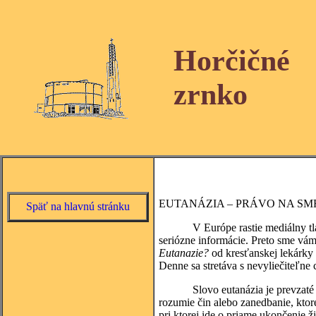
Horčičné
zrnko
EUTANÁZIA – PRÁVO NA SM
Späť na hlavnú stránku
V Európe rastie mediálny tlak, a
seriózne informácie. Preto sme vám
Eutanazie
?
od kresťanskej lekárky 
Denne sa stretáva s nevyliečiteľne
Slovo eutanázia je prevzaté z g
rozumie čin alebo zanedbanie, ktor
pri ktorej ide o priame ukončenie ž