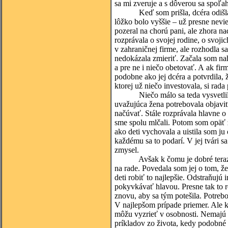
sa mi zveruje a s dôverou sa spoľa
Keď som prišla, dcéra odišla z i
lôžko bolo vyššie – už presne nevi
pozeral na chorú pani, ale zhora n
rozprávala o svojej rodine, o svoji
v zahraničnej firme, ale rozhodla 
nedokázala zmieriť. Začala som nahl
a pre ne i niečo obetovať. A ak fir
podobne ako jej dcéra a potvrdila, 
ktorej už niečo investovala, si rada
Niečo málo sa teda vysvetlilo, al
uvažujúca žena potrebovala objaviť
načúvať. Stále rozprávala hlavne o 
sme spolu mlčali. Potom som opäť z
ako deti vychovala a uistila som j
každému sa to podarí. V jej tvári s
zmysel.
Avšak k čomu je dobré teraz toto
na rade. Povedala som jej o tom, že
deti robiť to najlepšie. Odstraňujú
pokyvkávať hlavou. Presne tak to ro
znovu, aby sa tým potešila. Potreb
V najlepšom prípade priemer. Ale ke
môžu vyzrieť v osobnosti. Nemajú t
príkladov zo života, kedy podobné