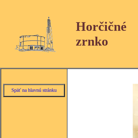
Horčičné
zrnko
Späť na hlavnú stránku