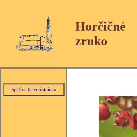
Horčičné
zrnko
Späť na hlavnú stránku