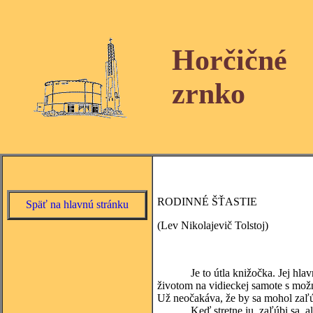
Horčičné
zrnko
RODINNÉ ŠŤASTIE
Späť na hlavnú stránku
(Lev Nikolajevič Tolstoj)
Je to útla knižočka. Jej hlavným
životom na vidieckej samote s mož
Už neočakáva, že by sa mohol zaľúb
Keď stretne ju, zaľúbi sa, ale boj