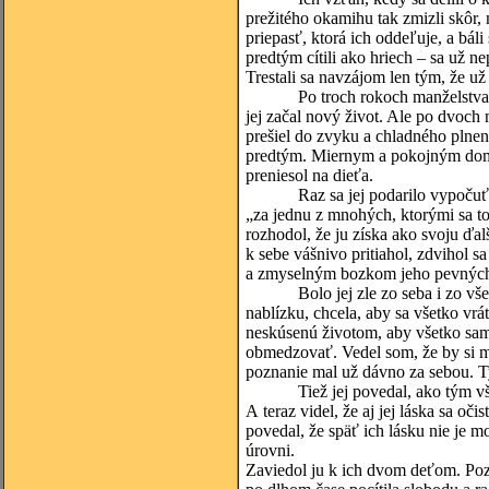
prežitého okamihu tak zmizli skôr, n
priepasť, ktorá ich oddeľuje, a báli
predtým cítili ako hriech – sa už n
Trestali sa navzájom len tým, že u
Po troch rokoch manželstva sa im 
jej začal nový život. Ale po dvoch
prešiel do zvyku a chladného plnen
predtým. Miernym a pokojným domác
preniesol na dieťa.
Raz sa jej podarilo vypočuť náho
„za jednu z mnohých, ktorými sa to
rozhodol, že ju získa ako svoju ďal
k sebe vášnivo pritiahol, zdvihol s
a zmyselným bozkom jeho pevných 
Bolo jej zle zo seba i zo všetkýc
nablízku, chcela, aby sa všetko vrát
neskúsenú životom, aby všetko sam
obmedzovať. Vedel som, že by si mi
poznanie mal už dávno za sebou. Ty
Tiež jej povedal, ako tým všetký
A teraz videl, že aj jej láska sa oč
povedal, že späť ich lásku nie je m
úrovni.
Zaviedol ju k ich dvom deťom. Pozr