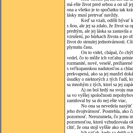
má ešte život pred sebou a on už j
ona a všetko je to spočiatku tak krá
lásky musí pretrvať navždy.
Keď sa vzali, odišli bývať k nemu
s ňou, ale jej sa zdalo, že život s
predtým, ale jej láska sa zastavila 
vzrušení, po búrkach života a po ob
život do strnulej jednotvárnosti. Cí
plynutiu času.
On to videl, chápal, čo chýba jej
vedel, čo to môže ich vzťahu prinie
rozmanité, nové, veselé, prežiarené
s veľkopanskou nadutosťou a chlado
prekvapená, ako sa jej manžel doká
úsudky o niektorých z tých ľudí, kt
sa mnohým z tých, ktorí sa jej zapáč
Aj on bol hrdý na svoju manželk
sa vo vyššej spoločnosti nepohybo
zamiloval by sa do nej ešte viac.
No ona sa nevedela nasýtiť spolo
jeho dvojtvárnosť. Postrehla, ako
pozornosť. Nerozumela, čo jemu m
pozornosťou, ktorú vzbudzovala ok
cítiť, že ona stojí vyššie ako on. 
Ich vzťah, kedy sa delili o kaž