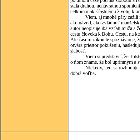
po dlhom čase pocítila slobodu a r
stala drahou, nenávratnou spomienk
celkom inak šťastnému životu, ktor
Viem, aj mnohé páry zažili nie m
ako návod, ako zvládnuť manželskú
autor neopisuje iba vzťah muža a 
cestu človeka k Bohu. Cestu, na kto
Ale časom zákonite spoznávame, že
otvára priestor pokušeniu, nasleduj
slabosť.
Viem si predstaviť, že Tolstoj m
o ňom známe, že bol úprimným a s
Niekedy, keď sa rozhodujem pre 
dobrá voľba.