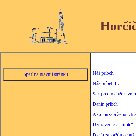
Horči
Náš príbeh
Späť na hlavnú stránku
Náš príbeh II.
Sex pred manželstvom
Danin príbeh
Ako muža a ženu ich s
Uzdravenie z "fóbie"
Dieťa za každú cenu?