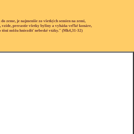
 do zeme, je najmenšie zo všetkých semien na zemi,
, vzíde, prerastie všetky byliny a vyháňa veľké konáre,
o tôni môžu hniezdiť nebeské vtáky." (Mk4,31-32)