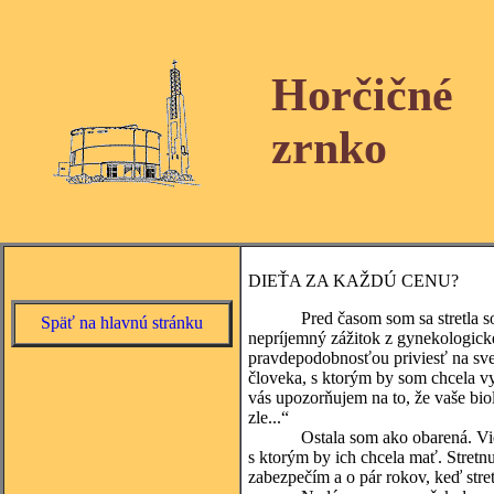
Horčičné
zrnko
DIEŤA ZA KAŽDÚ CENU?
Pred časom som sa stretla so svo
Späť na hlavnú stránku
nepríjemný zážitok z gynekologicke
pravdepodobnosťou priviesť na svet
človeka, s ktorým by som chcela vy
vás upozorňujem na to, že vaše bi
zle...“
Ostala som ako obarená. Viem, že
s ktorým by ich chcela mať. Stretnu
zabezpečím a o pár rokov, keď stre