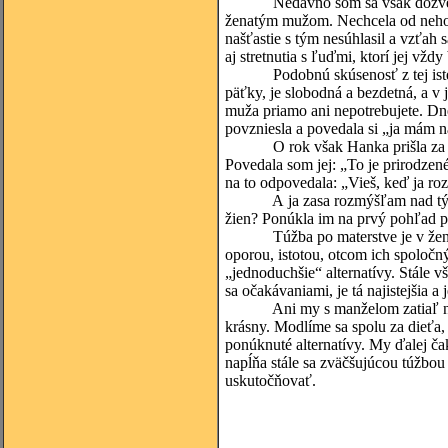
Nedávno som sa však dozvedela, 
ženatým mužom. Nechcela od neho n
našťastie s tým nesúhlasil a vzťah 
aj stretnutia s ľuďmi, ktorí jej vždy 
Podobnú skúsenosť z tej istej g
päťky, je slobodná a bezdetná, a v 
muža priamo ani nepotrebujete. Dn
povzniesla a povedala si „ja mám n
O rok však Hanka prišla za mnou 
Povedala som jej: „To je prirodzené,
na to odpovedala: „Vieš, keď ja ro
A ja zasa rozmýšľam nad tým, a
žien? Ponúkla im na prvý pohľad p
Túžba po materstve je v žene hlb
oporou, istotou, otcom ich spoločn
„jednoduchšie“ alternatívy. Stále v
sa očakávaniami, je tá najistejš
Ani my s manželom zatiaľ nemáme 
krásny. Modlíme sa spolu za dieťa,
ponúknuté alternatívy. My ďalej ča
napĺňa stále sa zväčšujúcou túžbo
uskutočňovať.