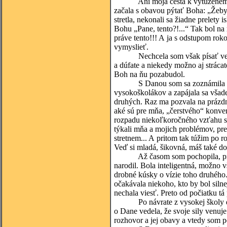
Ani moja cesta k vytúženému sp
začala s obavou pýtať Boha: „Žeby
stretla, nekonali sa žiadne prelety
Bohu „Pane, tento?!...“ Tak bol n
práve tento!!! A ja s odstupom roko
vymyslieť.
Nechcela som však písať veľa o 
a dúfate a niekedy možno aj stráca
Boh na ňu pozabudol.
S Danou som sa zoznámila na vys
vysokoškolákov a zapájala sa všade
druhých. Raz ma pozvala na prázdn
aké sú pre mňa, „čerstvého“ konver
rozpadu niekoľkoročného vzťahu s 
týkali mňa a mojich problémov, pre
stretnem... A pritom tak túžim po 
Veď si mladá, šikovná, máš také dobr
Až časom som pochopila, prečo m
narodil. Bola inteligentná, možno vš
drobné kúsky o vízie toho druhého. 
očakávala niekoho, kto by bol sil
nechala viesť. Preto od počiatku tá
Po návrate z vysokej školy do ro
o Dane vedela, že svoje sily venuj
rozhovor a jej obavy a vtedy som p