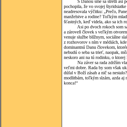
S Danou sme sa stretli asi po p
pochopila, že vo svojej štyridsiatk
neadresovala výčitku: „Prečo, Pane
manželstve a rodine? Toľkým mladým
šťastných, keď videla, ako sa ich r
Asi po dvoch rokoch som sa dozv
a zároveň človek s veľkým otvorený
venuje službe blížnym, sociálne 
z rozhovorov s ním v médiách, kde
dominantnú Danu človekom, ktorému 
nebudú o seba sa trieť, naopak, m
neskoro ani na tú rodinku, o ktorej
Na záver sa rada zdržím vlastnéh
veľmi dobre. Rada by som však uk
dúfal v Boží zásah a nič sa nestalo
modlitbám, toľkým slzám, azda aj n
konca!“