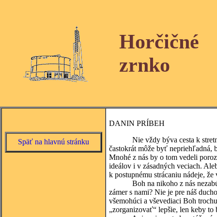
Horčičné
zrnko
DANIN PRÍBEH
Nie vždy býva cesta k stretnutiu
Späť na hlavnú stránku
častokrát môže byť nepriehľadná, b
Mnohé z nás by o tom vedeli poroz
ideálov i v zásadných veciach. Ale
k postupnému strácaniu nádeje, že 
Boh na nikoho z nás nezabúda a j
zámer s nami? Nie je pre náš duch
všemohúci a vševediaci Boh trochu
„zorganizovať“ lepšie, len keby to