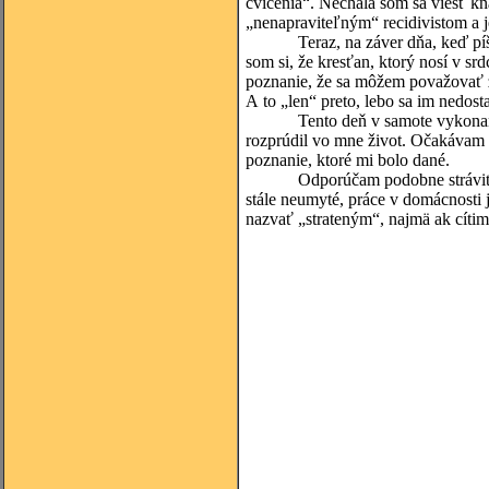
cvičenia“. Nechala som sa viesť 
„nenapraviteľným“ recidivistom a 
Teraz, na záver dňa, keď píšem 
som si, že kresťan, ktorý nosí v s
poznanie, že sa môžem považovať z
A to „len“ preto, lebo sa im nedost
Tento deň v samote vykonaných 
rozprúdil vo mne život. Očakávam
poznanie, ktoré mi bolo dané.
Odporúčam podobne stráviť deň a
stále neumyté, práce v domácnosti
nazvať „strateným“, najmä ak cítim