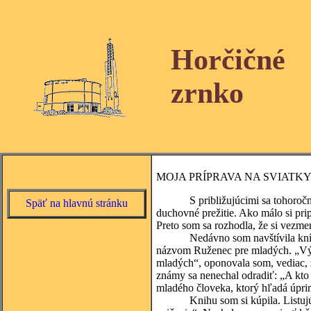
Horčičné
zrnko
MOJA PRÍPRAVA NA SVIATK
S približujúcimi sa tohoročnými 
Späť na hlavnú stránku
duchovné prežitie. Ako málo si pr
Preto som sa rozhodla, že si vezm
Nedávno som navštívila kníhkup
názvom Ruženec pre mladých. „Výbo
mladých“, oponovala som, vediac,
známy sa nenechal odradiť: „A kto 
mladého človeka, ktorý hľadá úpr
Knihu som si kúpila. Listujúc v 