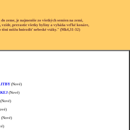
 do zeme, je najmenšie zo všetkých semien na zemi,
, vzíde, prerastie všetky byliny a vyháňa veľké konáre,
o tôni môžu hniezdiť nebeské vtáky." (Mk4,31-32)
LITBY
(Nové)
SKEJ
(Nové)
Í
(Nové)
ové)
E
(Nové)
vé)