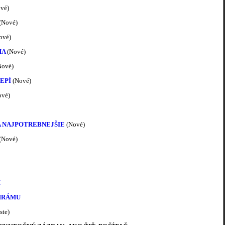
vé)
(Nové)
ové)
HA
(Nové)
ové)
LEPÍ
(Nové)
vé)
A NAJPOTREBNEJŠIE
(Nové)
(Nové)
H
HRÁMU
ste)