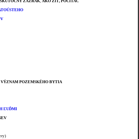
SKUTOČNÝ ZÁZRAK
,
AKO ŽIŤ, POČÍTAČ
LATOÚSTEHO
OV
,
VÝZNAM POZEMSKÉHO BYTIA
H ĽUĎMI
NEV
ery)