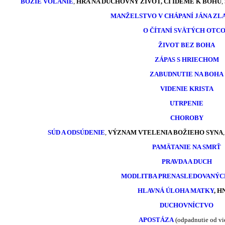
BOŽIE VOLANIE
,
HRA NA DUCHOVNÝ ŽIVOT, ČI IDEME K BOHU
,
MANŽELSTVO V CHÁPANÍ JÁNA Z
O ČÍTANÍ SVÄTÝCH OTC
ŽIVOT BEZ BOHA
ZÁPAS S HRIECHOM
ZABUDNUTIE NA BOHA
VIDENIE KRISTA
UTRPENIE
CHOROBY
SÚD A ODSÚDENIE
,
VÝZNAM VTELENIA BOŽIEHO SYNA
PAMÄTANIE NA SMRŤ
PRAVDA A DUCH
MODLITBA PRENASLEDOVANÝC
HLAVNÁ ÚLOHA MATKY
,
H
DUCHOVNÍCTVO
APOSTÁZA
(odpadnutie od vi