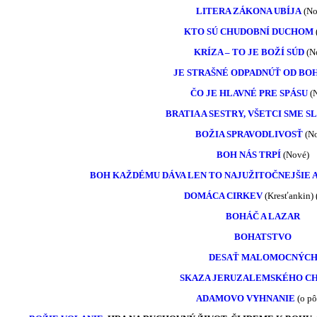
LITERA ZÁKONA UBÍJA
(No
KTO SÚ CHUDOBNÍ DUCHOM
KRÍZA – TO JE BOŽÍ SÚD
(N
JE STRAŠNÉ ODPADNÚŤ OD BO
ČO JE HLAVNÉ PRE SPÁSU
(N
BRATIA A SESTRY, VŠETCI SME S
BOŽIA SPRAVODLIVOSŤ
(No
BOH NÁS TRPÍ
(Nové)
BOH KAŽDÉMU DÁVA LEN TO NAJUŽITOČNEJŠIE 
DOMÁCA CIRKEV
(Kresťankin) 
BOHÁČ A LAZAR
BOHATSTVO
DESAŤ MALOMOCNÝC
SKAZA JERUZALEMSKÉHO C
ADAMOVO VYHNANIE
(o pô