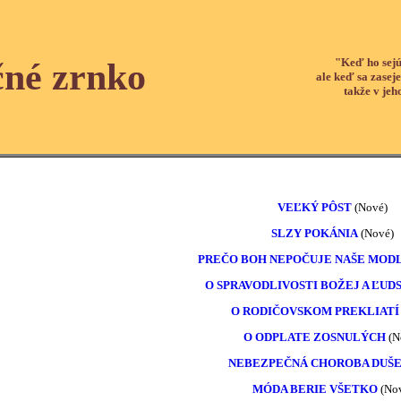
"Keď ho sejú
čné zrnko
ale keď sa zaseje
takže v jeh
VEĽKÝ PÔST
(Nové)
SLZY POKÁNIA
(Nové)
PREČO BOH NEPOČUJE NAŠE MOD
O SPRAVODLIVOSTI BOŽEJ A ĽUD
O RODIČOVSKOM PREKLIAT
O ODPLATE ZOSNULÝCH
(N
NEBEZPEČNÁ CHOROBA DUŠ
MÓDA BERIE VŠETKO
(No