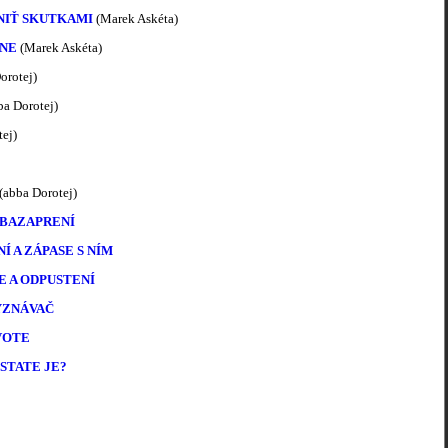
NIŤ SKUTKAMI
(Marek Askéta)
NE
(Marek Askéta)
orotej)
a Dorotej)
ej)
(abba Dorotej)
EBAZAPRENÍ
Í A ZÁPASE S NÍM
E A ODPUSTENÍ
YZNÁVAČ
VOTE
STATE JE?