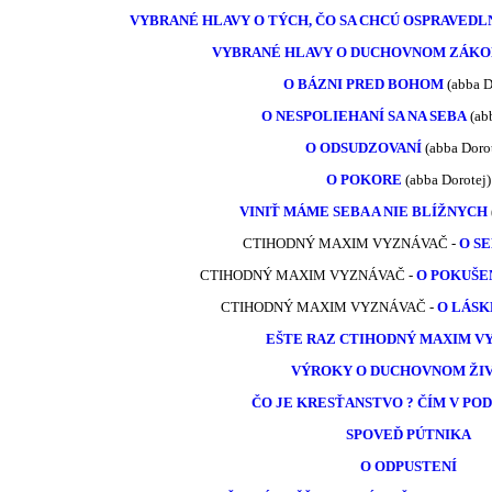
VYBRANÉ HLAVY O TÝCH, ČO SA CHCÚ OSPRAVEDL
VYBRANÉ HLAVY O DUCHOVNOM ZÁKO
O BÁZNI PRED BOHOM
(abba D
O NESPOLIEHANÍ SA NA SEBA
(abb
O ODSUDZOVANÍ
(abba Dorot
O POKORE
(abba Dorotej)
VINIŤ MÁME SEBA A NIE BLÍŽNYCH
CTIHODNÝ MAXIM VYZNÁVAČ -
O S
CTIHODNÝ MAXIM VYZNÁVAČ -
O POKUŠEN
CTIHODNÝ MAXIM VYZNÁVAČ -
O LÁSK
EŠTE RAZ CTIHODNÝ MAXIM V
VÝROKY O DUCHOVNOM ŽI
ČO JE KRESŤANSTVO ? ČÍM V POD
SPOVEĎ PÚTNIKA
O ODPUSTENÍ