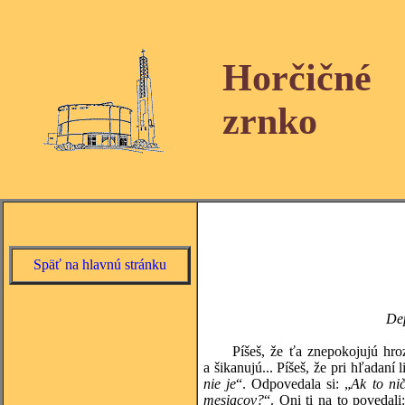
Horčičné
zrnko
Späť na hlavnú stránku
Dep
Píšeš, že ťa znepokojujú hrozné 
a šikanujú... Píšeš, že pri hľadaní
nie je
“. Odpovedala si: „
Ak to ni
mesiacov?
“. Oni ti na to povedali