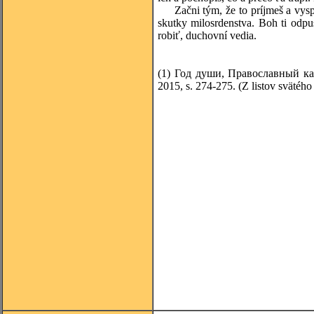
Začni tým, že to príjmeš a vyspov
skutky milosrdenstva. Boh ti odpu
robiť, duchovní vedia.
(1)
Год души, Православный к
2015, s. 274-275. (Z listov svätéh