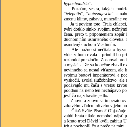
hypochondria
“.
Poznám, sestra, takých mudrlant
“
telepatia
“, “
autosugescia
“ a nah
zmenu klímy, zábavu, minerálne vo
Ja ti poviem toto. Traja chlapci, kt
tvári dotklo slnko svojimi nežnými 
žena, preto ti pripomeniem zopár 
duchom ním usmrteného človeka. Sam
usmrtený duchom Vladimíra.
Ale možno si nečítala o byzants
videl v ňom rivala a prinútil ho pr
rozhodol pre zločin. Zosnoval prot
a myslel si, že sa konečne zbavil r
nevinného sa nestal víťazom, ale l
svojmu bratovi imperátorovi a po
vyskočil, zvolal služobníctvo, al
podávajúc mu čašu s vrelou krvou
poddaní na neho len nechápavo pozer
jesť čo najzdravšie jedlo.
Znovu a znovu sa imperátorovi Ko
zdravého vládcu mŕtveho v jeho pos
Čítaš Sväté Písmo? Objasňuje ako
zabití brata nikde nemohol nájsť 
a kruto trpel Dávid kvôli zabitiu U
ich a pochopíš, čo a prečo ťa trápi.