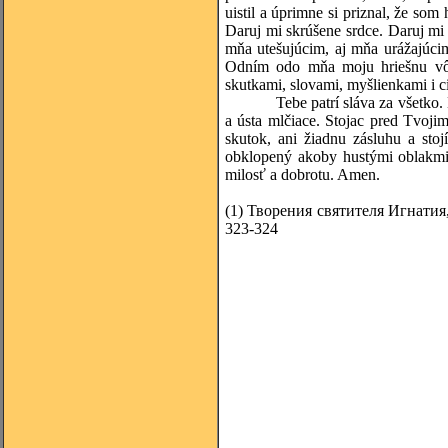
uistil a úprimne si priznal, že so
Daruj mi skrúšene srdce. Daruj mi 
mňa utešujúcim, aj mňa urážajúcim
Odním odo mňa moju hriešnu vôľ
skutkami, slovami, myšlienkami i c
Tebe patrí sláva za všetko
a ústa mlčiace. Stojac pred Tvoj
skutok, ani žiadnu zásluhu a sto
obklopený akoby hustými oblakmi 
milosť a dobrotu. Amen.
(1)
Творения святителя Игнатия,
323-324