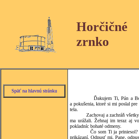
Horčičné
zrnko
Späť na hlavnú stránku
Ďakujem Ti, Pán a Bo
a pokušenia, ktoré si mi poslal pr
tela.
Zachovaj a zachráň všetky 
ma urážali. Žehnaj im teraz aj v
pokladníc bohaté odmeny.
Čo som Ti ja priniesol?
prikázaní. Odpusť mi, Pane, odp