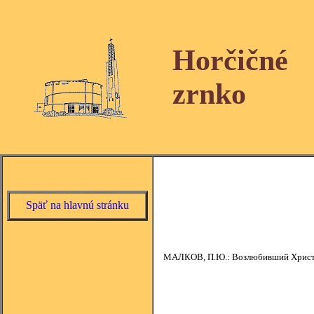
Horčičné
zrnko
Späť na hlavnú stránku
МАЛКОВ, П.Ю.: Возлюбивший Христа –