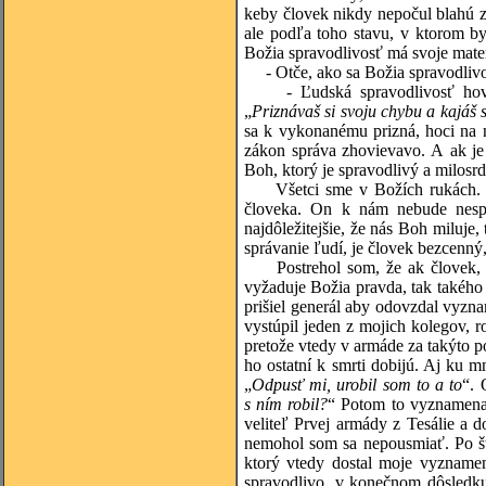
keby človek nikdy nepočul blahú z
ale podľa toho stavu, v ktorom b
Božia spravodlivosť má svoje mat
- Otče, ako sa Božia spravodlivos
- Ľudská spravodlivosť hovo
„
Priznávaš si svoju chybu a kajáš 
sa k vykonanému prizná, hoci na 
zákon správa zhovievavo. A ak je
Boh, ktorý je spravodlivý a milosr
Všetci sme v Božích rukách. Boh
človeka. On k nám nebude nespra
najdôležitejšie, že nás Boh miluje,
správanie ľudí, je človek bezcenný
Postrehol som, že ak človek, s 
vyžaduje Božia pravda, tak takého
prišiel generál aby odovzdal vyzn
vystúpil jeden z mojich kolegov, ro
pretože vtedy v armáde za takýto po
ho ostatní k smrti dobijú. Aj ku m
„
Odpusť mi, urobil som to a to
“.
s ním robil?
“ Potom to vyznamenani
veliteľ Prvej armády z Tesálie a
nemohol som sa nepousmiať. Po štyr
ktorý vtedy dostal moje vyznamen
spravodlivo, v konečnom dôsledku 