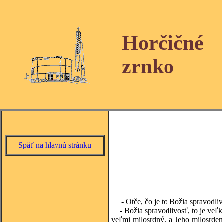
Horčičné
zrnko
Späť na hlavnú stránku
- Otče, čo je to Božia spravodli
- Božia spravodlivosť, to je veľká 
veľmi milosrdný, a Jeho milosrden