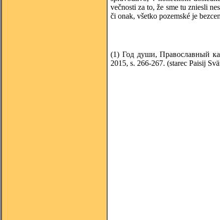
večnosti za to, že sme tu zniesli n
či onak, všetko pozemské je bezce
(1)
Год души, Православный к
2015, s. 266-267. (starec Paisij Sv