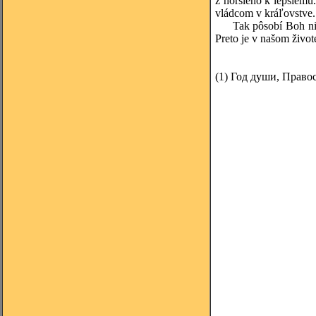
z horšieho k lepšiemu.
vládcom v kráľovstve. 
Tak pôsobí Boh nie pr
Preto je v našom živo
(1)
Год души, Правос