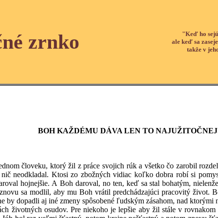
"Keď ho sejú
čné zrnko
ale keď sa zaseje
takže v jeh
BOH KAŽDÉMU DÁVA LEN TO NAJUŽITOČNEJŠ
m človeku, ktorý žil z práce svojich rúk a všetko čo zarobil rozde
si nič neodkladal. Ktosi zo zbožných vidiac koľko dobra robí si pomys
oval hojnejšie. A Boh daroval, no ten, keď sa stal bohatým, nielenž
novu sa modlil, aby mu Boh vrátil predchádzajúci pracovitý život. Boh
 by dopadli aj iné zmeny spôsobené ľudským zásahom, nad ktorými nie
 životných osudov. Pre niekoho je lepšie aby žil stále v rovnakom 