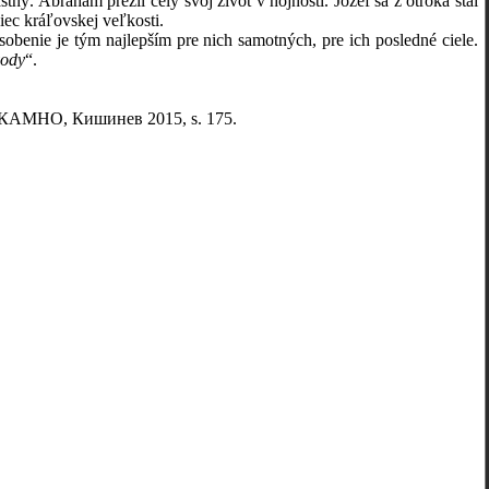
ný. Abrahám prežil celý svoj život v hojnosti. Jozef sa z otroka stal
iec kráľovskej veľkosti.
benie je tým najlepším pre nich samotných, pre ich posledné ciele.
vody
“.
 КАМНО, Кишинев 2015, s. 175.