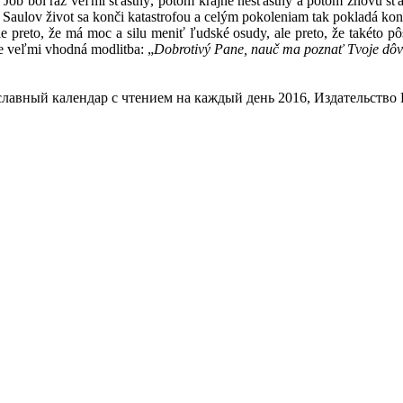
 Jób bol raz veľmi šťastný, potom krajne nešťastný a potom znovu šťast
Saulov život sa konči katastrofou a celým pokoleniam tak pokladá kon
eto, že má moc a silu meniť ľudské osudy, ale preto, že takéto pôso
te veľmi vhodná modlitba: „
Dobrotivý Pane, nauč ma poznať Tvoje dô
лавный календар с чтением на каждый день 2016, Издательство