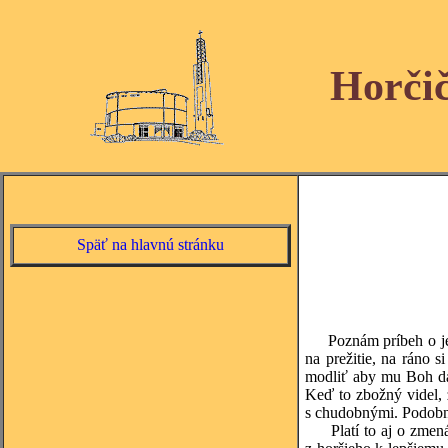
Horči
Späť na hlavnú stránku
Poznám príbeh o jedno
na prežitie, na ráno 
modliť aby mu Boh dar
Keď to zbožný videl, z
s chudobnými. Podobne
Platí to aj o zmenách