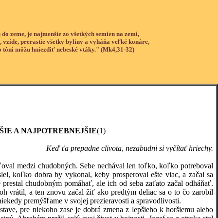
 do zeme, je najmenšie zo všetkých semien na zemi,
, vzíde, prerastie všetky byliny a vyháňa veľké konáre,
o tôni môžu hniezdiť nebeské vtáky." (Mk4,31-32)
IE A NAJPOTREBNEJŠIE
(1)
Keď ťa prepadne clivota, nezabudni si vyčítať hriechy.
ľoval medzi chudobných. Sebe nechával len toľko, koľko potreboval
lel, koľko dobra by vykonal, keby prosperoval ešte viac, a začal sa
e prestal chudobným pomáhať, ale ich od seba zaťato začal odháňať.
 vrátil, a ten znovu začal žiť ako predtým deliac sa o to čo zarobil
kedy premýšľame v svojej prezieravosti a spravodlivosti.
stave, pre niekoho zase je dobrá zmena z lepšieho k horšiemu alebo