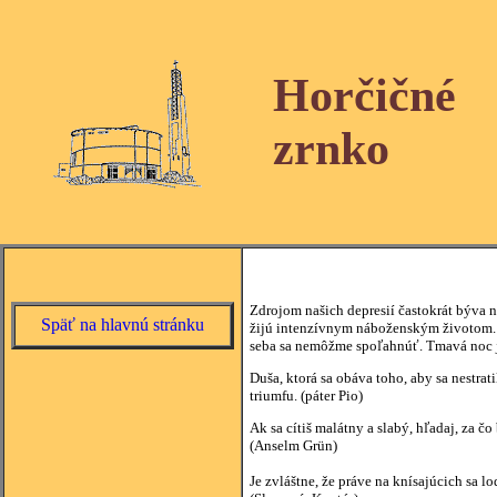
Horčičné
zrnko
Zdrojom našich depresií častokrát býva na
Späť na hlavnú stránku
žijú intenzívnym náboženským životom. 
seba sa nemôžme spoľahnúť. Tmavá noc j
Duša, ktorá sa obáva toho, aby sa nestrat
triumfu. (páter Pio)
Ak sa cítiš malátny a slabý, hľadaj, za
(Anselm Grün)
Je zvláštne, že práve na knísajúcich sa lo