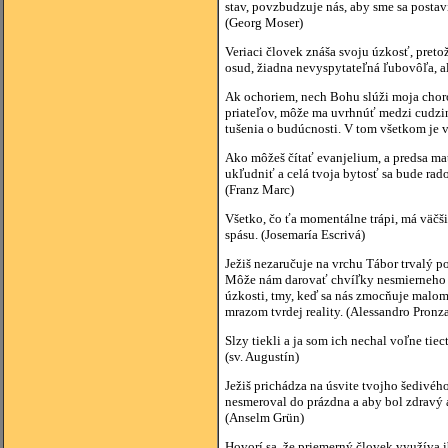
stav, povzbudzuje nás, aby sme sa postavi
(Georg Moser)
Veriaci človek znáša svoju úzkosť, preto
osud, žiadna nevyspytateľná ľubovôľa, a
Ak ochoriem, nech Bohu slúži moja choro
priateľov, môže ma uvrhnúť medzi cudzin
tušenia o budúcnosti. V tom všetkom je 
Ako môžeš čítať evanjelium, a predsa mať
ukľudniť a celá tvoja bytosť sa bude rad
(Franz Marc)
Všetko, čo ťa momentálne trápi, má väčšiu
spásu. (Josemaría Escrivá)
Ježiš nezaručuje na vrchu Tábor trvalý 
Môže nám darovať chvíľky nesmierneho šť
úzkosti, tmy, keď sa nás zmocňuje malom
mrazom tvrdej reality. (Alessandro Pronz
Slzy tiekli a ja som ich nechal voľne tie
(sv. Augustín)
Ježiš prichádza na úsvite tvojho šedivého
nesmeroval do prázdna a aby bol zdravý 
(Anselm Grün)
Hovorí sa, že priemerný človek využíva i