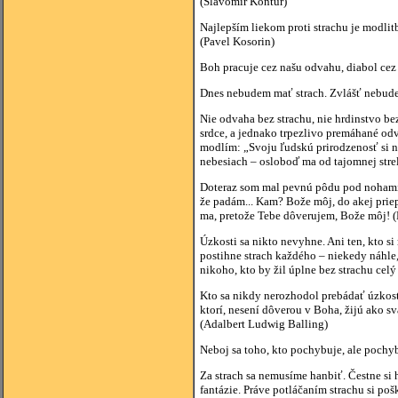
(Slavomír Kontúr)
Najlepším liekom proti strachu je modli
(Pavel Kosorin)
Boh pracuje cez našu odvahu, diabol cez 
Dnes nebudem mať strach. Zvlášť nebudem 
Nie odvaha bez strachu, nie hrdinstvo be
srdce, a jednako trpezlivo premáhané od
modlím: „Svoju ľudskú prirodzenosť si nám
nebesiach – osloboď ma od tajomnej stre
Doteraz som mal pevnú pôdu pod nohami, 
že padám... Kam? Bože môj, do akej priep
ma, pretože Tebe dôverujem, Bože môj! 
Úzkosti sa nikto nevyhne. Ani ten, kto s
postihne strach každého – niekedy náhle
nikoho, kto by žil úplne bez strachu celý
Kto sa nikdy nerozhodol prebádať úzkosť,
ktorí, nesení dôverou v Boha, žijú ako sv
(Adalbert Ludwig Balling)
Neboj sa toho, kto pochybuje, ale pochybu
Za strach sa nemusíme hanbiť. Čestne si 
fantázie. Práve potláčaním strachu si p