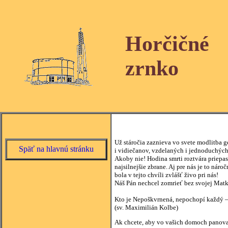
Horčičné
zrnko
Už stáročia zaznieva vo svete modlitba ge
Späť na hlavnú stránku
i vidiečanov, vzdelaných i jednoduchých,
Akoby nie! Hodina smrti roztvára priepasti
najsilnejšie zbrane. Aj pre nás je to ná
bola v tejto chvíli zvlášť živo pri nás!
Náš Pán nechcel zomrieť bez svojej Matk
Kto je Nepoškvrnená, nepochopí každý – l
(sv. Maximilián Kolbe)
Ak chcete, aby vo vašich domoch panoval 