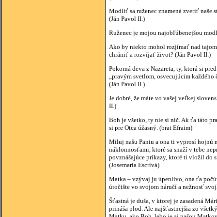
Modliť sa ruženec znamená zveriť naše st
(Ján Pavol II.)
Ruženec je mojou najobľúbenejšou modlit
Ako by niekto mohol rozjímať nad tajoms
chrániť a rozvíjať život? (Ján Pavol II
Pokorná deva z Nazareta, ty, ktorá si pre
„pravým svetlom, osvecujúcim každého 
(Ján Pavol II.)
Je dobré, že máte vo vašej veľkej slovens
II.)
Boh je všetko, ty nie si nič. Ak ťa táto 
si pre Otca úžasný. (brat Efraim)
Miluj našu Paniu a ona ti vyprosí hojnú 
náklonnosťami, ktoré sa snaží v tebe nep
povznášajúce príkazy, ktoré ti vložil do
(Josemaría Escrivá)
Matka – vzývaj ju úpenlivo, ona ťa počúv
útočište vo svojom náručí a nežnosť svoj
Šťastná je duša, v ktorej je zasadená Mári
prináša plod. Ale najšťastnejšia zo všet
Matku, ako Boh, lebo je aj našou Matkou