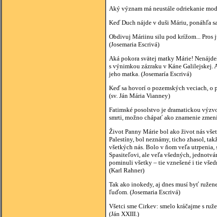
Aký význam má neustále odriekanie modlit
Keď Duch nájde v duši Máriu, ponáhľa sa 
Obdivuj Máriinu silu pod krížom... Pros ju 
(Josemaria Escrivá)
Aká pokora svätej matky Márie! Nenájdeš
s výnimkou zázraku v Káne Galilejskej. A
jeho matka. (Josemaría Escrivá)
Keď sa hovorí o pozemských veciach, o pol
(sv. Ján Mária Vianney)
Fatimské posolstvo je dramatickou výzvou
smrti, možno chápať ako znamenie zmenit
Život Panny Márie bol ako život nás vš
Palestíny, bol neznámy, ticho zhasol, tak
všetkých nás. Bolo v ňom veľa utrpenia, 
Spasiteľovi, ale veľa všedných, jednotv
pominuli všetky – tie vznešené i tie všed
(Karl Rahner)
Tak ako inokedy, aj dnes musí byť ruže
ľuďom. (Josemaria Escrivá)
Všetci sme Cirkev: smelo kráčajme s ruže
(Ján XXIII.)