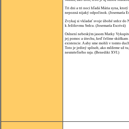
Tri dni a tri noci hľadá Mária syna, ktorý
nepozná nijaký odpočinok. (Josemaría Es
Zvykaj si vkladať svoje úbohé srdce do 
k Ježišovmu Srdcu. (Josemaría Escrivá)
Oslnení nebeským jasom Matky Vykupiteľa
jej pomoc a útechu, keď čelíme skúškam 
existencie. A aby sme mohli v tomto duch
Toto je jediný spôsob, ako môžeme už tu, 
nesmrteľného raja. (Benedikt XVI.)