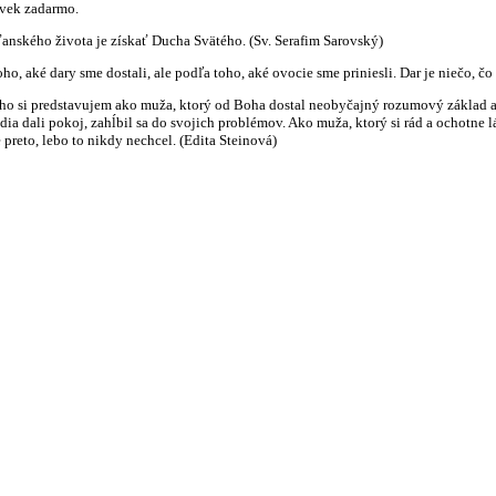
ovek zadarmo.
nského života je získať Ducha Svätého. (Sv. Serafim Sarovský)
o, aké dary sme dostali, ale podľa toho, aké ovocie sme priniesli. Dar je niečo, 
 si predstavujem ako muža, ktorý od Boha dostal neobyčajný rozumový základ ako 
ia dali pokoj, zahĺbil sa do svojich problémov. Ako muža, ktorý si rád a ochotne l
preto, lebo to nikdy nechcel. (Edita Steinová)