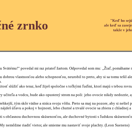
"Keď ho sejú
čné zrnko
ale keď sa zaseje
takže v jeh
 Svätému!“ povedal mi raz priateľ žartom. Odpovedal som mu: „Žiaľ, pomáhame m
 dobrou vlastnosťou alebo schopnosťou, neurobil to preto, aby si sa tomu tešil ale
u.
žitosť slúžiť ako teraz, keď žiješ spoločne s toľkými ľuďmi, ktorí majú s tebou rovn
 učiteľa a vodcu, bude ako opustený strom na poli: jeho ovocie nikdy nedozrie, aj
krehkejší, tým skôr vädne a stráca svoju vôňu. Preto sa maj na pozore, aby si nešie
ájdeš úľavu a pokoj v hojnosti, lebo chutné a trvalé ovocie sa zbiera z chladnej a 
i s občasnou duchovnou skúsenosťou, ale duchovné bytosti s ľudskou skúsenosťou
 My nemôžme riadiť vietor, ale smieme mu nastaviť svoje plachty. (Leon Suenens)