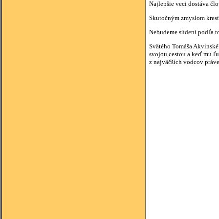
Najlepšie veci dostáva čl
Skutočným zmyslom kresťa
Nebudeme súdení podľa toh
Svätého Tomáša Akvinského
svojou cestou a keď mu ľud
z najväčších vodcov práve 