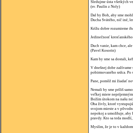
Sledujme ústa všetkých ve
(sv. Paulín z Noly)
Dal by Boh, aby sme mohli
Ducha Svätého, nič iné, len
Krížu dobre rozumieme iba
Jedinečnosť kresťanského 
Duch vanie, kam chce, ale 
(Pavel Kosorin)
Kam by sme sa dostali, ke
V dnešnej dobe zažívame s
pobirmovaného srdca. Po s
Pane, pomôž mi žiadať nov
Nemali by sme príliš samoz
veľkej miere nepríjemným,
Božím útokom na našu než
Oba živly, ktoré vystupujú
svojom mieste a v pôvodnom
nepokoj a umožňuje, aby h
pravdy. Kto sa teda modlí
Myslím, že je to v každom