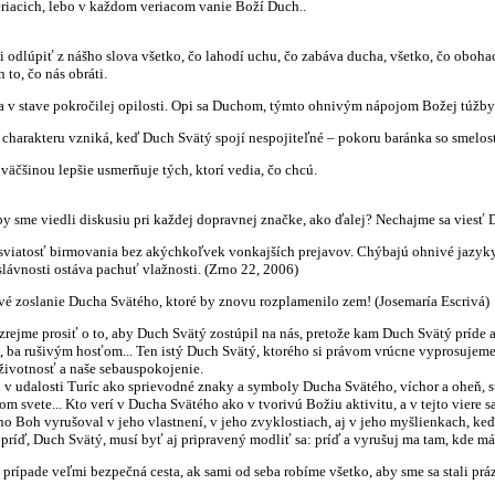
riacich, lebo v každom veriacom vanie Boží Duch..
 odlúpiť z nášho slova všetko, čo lahodí uchu, čo zabáva ducha, všetko, čo obohac
 to, čo nás obráti.
 v stave pokročilej opilosti. Opi sa Duchom, týmto ohnivým nápojom Božej túžby. 
charakteru vzniká, keď Duch Svätý spojí nespojiteľné – pokoru baránka so smelosť
väčšinou lepšie usmerňuje tých, ktorí vedia, čo chcú.
by sme viedli diskusiu pri každej dopravnej značke, ako ďalej? Nechajme sa vies
viatosť birmovania bez akýchkoľvek vonkajších prejavov. Chýbajú ohnivé jazyky a
lávnosti ostáva pachuť vlažnosti. (Zrno 22, 2006)
é zoslanie Ducha Svätého, ktoré by znovu rozplamenilo zem! (Josemaría Escrivá)
rejme prosiť o to, aby Duch Svätý zostúpil na nás, pretože kam Duch Svätý príde a
 ba rušivým hosťom... Ten istý Duch Svätý, ktorého si právom vrúcne vyprosujeme, 
ivotnosť a naše sebauspokojenie.
 v udalosti Turíc ako sprievodné znaky a symboly Ducha Svätého, víchor a oheň, sú 
 svete... Kto verí v Ducha Svätého ako v tvorivú Božiu aktivitu, a v tejto viere 
o Boh vyrušoval v jeho vlastnení, v jeho zvyklostiach, aj v jeho myšlienkach, ke
, príď, Duch Svätý, musí byť aj pripravený modliť sa: príď a vyrušuj ma tam, kde 
 prípade veľmi bezpečná cesta, ak sami od seba robíme všetko, aby sme sa stali pr