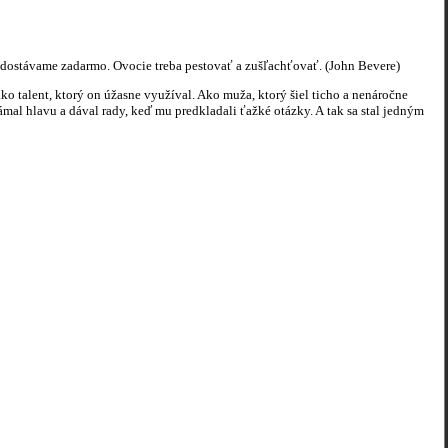
čo dostávame zadarmo. Ovocie treba pestovať a zušľachťovať. (John Bevere)
talent, ktorý on úžasne využíval. Ako muža, ktorý šiel ticho a nenáročne
ámal hlavu a dával rady, keď mu predkladali ťažké otázky. A tak sa stal jedným