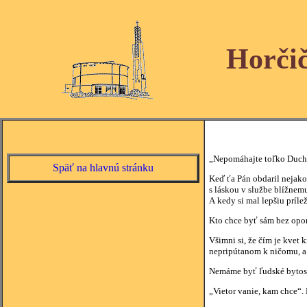
Horči
„Nepomáhajte toľko Duchu
Späť na hlavnú stránku
Keď ťa Pán obdaril nejakou
s láskou v službe blížnem
A kedy si mal lepšiu príle
Kto chce byť sám bez opory
Všimni si, že čím je kvet 
nepripútanom k ničomu, a n
Nemáme byť ľudské bytost
„Vietor vanie, kam chce“.