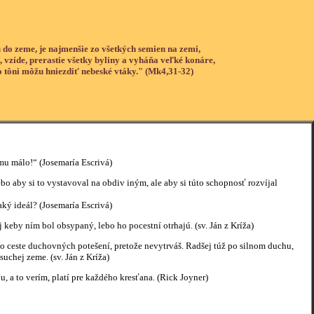
 do zeme, je najmenšie zo všetkých semien na zemi,
, vzíde, prerastie všetky byliny a vyháňa veľké konáre,
o tôni môžu hniezdiť nebeské vtáky." (Mk4,31-32)
u málo!“ (Josemaría Escrivá)
bo aby si to vystavoval na obdiv iným, ale aby si túto schopnosť rozvíjal
aký ideál? (Josemaría Escrivá)
 keby ním bol obsypaný, lebo ho pocestní otrhajú. (sv. Ján z Kríža)
l po ceste duchovných potešení, pretože nevytrváš. Radšej túž po silnom duchu,
suchej zeme. (sv. Ján z Kríža)
, a to verím, platí pre každého kresťana. (Rick Joyner)