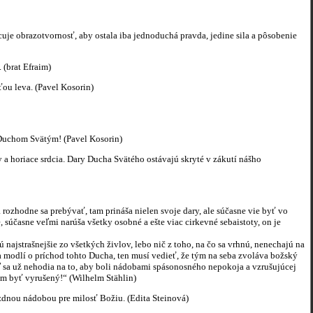
uje obrazotvornosť, aby ostala iba jednoduchá pravda, jedine sila a pôsobenie
(brat Efraim)
ou leva. (Pavel Kosorin)
ť Duchom Svätým! (Pavel Kosorin)
 horiace srdcia. Dary Ducha Svätého ostávajú skryté v zákutí nášho
 rozhodne sa prebývať, tam prináša nielen svoje dary, ale súčasne vie byť vo
súčasne veľmi narúša všetky osobné a ešte viac cirkevné sebaistoty, on je
najstrašnejšie zo všetkých živlov, lebo nič z toho, na čo sa vrhnú, nenechajú na
sa modlí o príchod tohto Ducha, ten musí vedieť, že tým na seba zvoláva božský
ď sa už nehodia na to, aby boli nádobami spásonosného nepokoja a vzrušujúcej
mám byť vyrušený!“ (Wilhelm Stählin)
ázdnou nádobou pre milosť Božiu. (Edita Steinová)