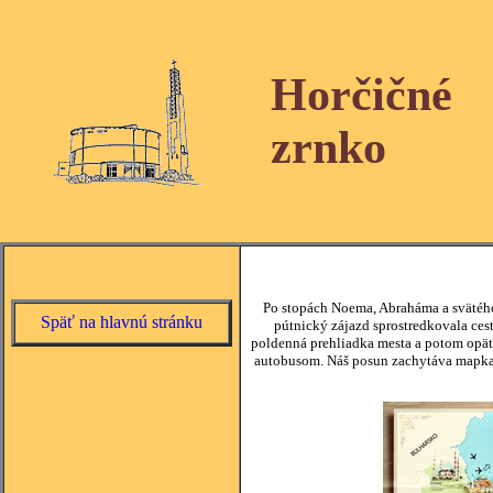
Horčičné
zrnko
Po stopách Noema, Abraháma a svätého
Späť na hlavnú stránku
pútnický zájazd sprostredkovala cest
poldenná prehliadka mesta a potom opäť
autobusom. Náš posun zachytáva mapka. 