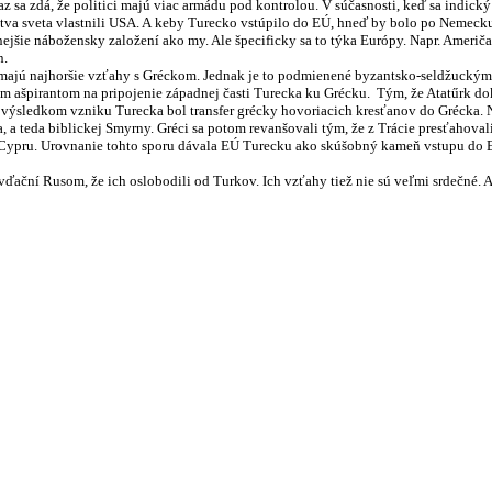
eraz sa zdá, že politici majú viac armádu pod kontrolou. V súčasnosti, keď sa indic
stva sveta vlastnili USA. A keby Turecko vstúpilo do EÚ, hneď by bolo po Nemecku 
nábožensky založení ako my. Ale špecificky sa to týka Európy. Napr. Američan 
n.
jhoršie vzťahy s Gréckom. Jednak je to podmienené byzantsko-seldžuckým konfli
ým ašpirantom na pripojenie západnej časti Turecka ku Grécku. Tým, že Atatűrk do
výsledkom vzniku Turecka bol transfer grécky hovoriacich kresťanov do Grécka. N
, a teda biblickej Smyrny. Gréci sa potom revanšovali tým, že z Trácie presťahov
Cypru. Urovnanie tohto sporu dávala EÚ Turecku ako skúšobný kameň vstupu do EÚ
 Rusom, že ich oslobodili od Turkov. Ich vzťahy tiež nie sú veľmi srdečné. A ta