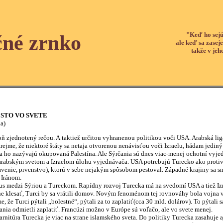
"Keď ho sejú
čné zrnko
ale keď sa zaseje
takže v jeh
STO VO SVETE
a)
dnotený rečou. A taktiež určitou vyhranenou politikou voči USA. Arabská liga (
ejme, že niektoré štáty sa netaja otvorenou nenávisťou voči Izraelu, hádam jediný š
nia ho nazývajú okupovaná Palestína. Ale Sýrčania sú dnes viac-menej ochotní vyj
m svetom a Izraelom úlohu vyjednávača. USA potrebujú Turecko ako protiváhu pro
enie, prvenstvo), ktorú v sebe nejakým spôsobom pestoval. Západné krajiny sa sna
 Iránom.
dzi Sýriou a Tureckom. Rapídny rozvoj Turecka má na svedomí USA a tiež Izrae
 klesať, Turci by sa vrátili domov. Novým fenoménom tej rovnováhy bola vojna v 
, že Turci pýtali „bolestné“, pýtali za to zaplatiť(cca 30 mld. dolárov). To pýtali 
ania odmietli zaplatiť. Francúzi možno v Európe sú voľačo, ale vo svete menej.
ra Turecka je viac na strane islamského sveta. Do politiky Turecka zasahuje aj a