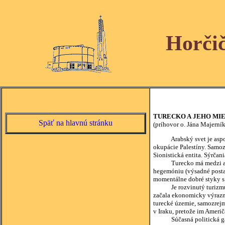
Horči
TURECKO A JEHO MIE
Späť na hlavnú stránku
(príhovor o. Jána Majerník
Arabský svet je aspoň zje
okupácie Palestíny. Samozr
Sionistická entita. Sýrča
Turecko má medzi arabský
hegemóniu (výsadné postav
momentálne dobré styky s
Je rozvinutý turizmus me
začala ekonomicky výrazne
turecké územie, samozrejme
v Iraku, pretože im Američ
Súčasná politická garnitú