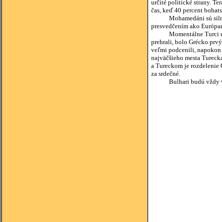
určité politické strany. T
čas, keď 40 percent bohat
Mohamedáni sú silnejšie 
presvedčením ako Európa
Momentálne Turci majú na
prehrali, bolo Grécko prv
veľmi podcenili, napokon 
najväčšieho mesta Turecka
a Tureckom je rozdelenie 
za srdečné.
Bulhari budú vždy vďační