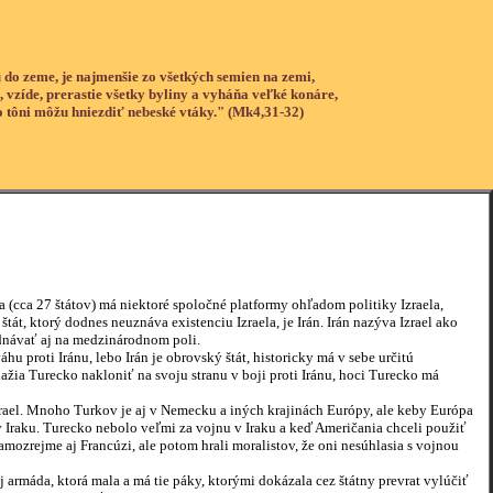
 do zeme, je najmenšie zo všetkých semien na zemi,
, vzíde, prerastie všetky byliny a vyháňa veľké konáre,
o tôni môžu hniezdiť nebeské vtáky." (Mk4,31-32)
cca 27 štátov) má niektoré spoločné platformy ohľadom politiky Izraela,
tát, ktorý dodnes neuznáva existenciu Izraela, je Irán. Irán nazýva Izrael ako
ednávať aj na medzinárodnom poli.
ti Iránu, lebo Irán je obrovský štát, historicky má v sebe určitú
žia Turecko nakloniť na svoju stranu v boji proti Iránu, hoci Turecko má
l. Mnoho Turkov je aj v Nemecku a iných krajinách Európy, ale keby Európa
Iraku. Turecko nebolo veľmi za vojnu v Iraku a keď Američania chceli použiť
samozrejme aj Francúzi, ale potom hrali moralistov, že oni nesúhlasia s vojnou
rmáda, ktorá mala a má tie páky, ktorými dokázala cez štátny prevrat vylúčiť