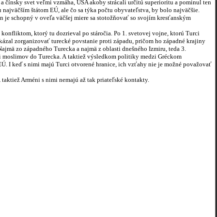
ký a čínsky svet veľmi vzmáha, USA akoby strácali určitú superioritu a pominul ten
najväčším štátom EÚ, ale čo sa týka počtu obyvateľstva, by bolo najväčšie.
je schopný v oveľa väčšej miere sa stotožňovať so svojím kresťanským
ktom, ktorý tu dozrieval po stáročia. Po 1. svetovej vojne, ktorú Turci
kázal zorganizovať turecké povstanie proti západu, pričom ho západné krajiny
ajmä zo západného Turecka a najmä z oblasti dnešného Izmiru, teda 3.
ali moslimov do Turecka. A taktiež výsledkom politiky medzi Gréckom
. I keď s nimi majú Turci otvorené hranice, ich vzťahy nie je možné považovať
ktiež Arméni s nimi nemajú až tak priateľské kontakty.