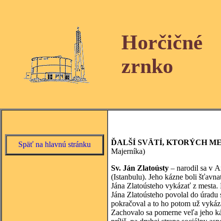
Horčičné
zrnko
ĎALŠÍ SVÄTÍ, KTORÝCH M
Späť na hlavnú stránku
Majerníka)
Sv. Ján Zlatoústy
– narodil sa v A
(Istanbulu). Jeho kázne boli šťavna
Jána Zlatoústeho vykázať z mesta. 
Jána Zlatoústeho povolal do úradu 
pokračoval a to ho potom už vykáz
Zachovalo sa pomerne veľa jeho ká