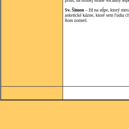
príliš, na druhej strane sociálny asp
Sv. Šimon
– žil na stĺpe, ktorý me
asketické kázne, ktoré sem ľudia c
ňom zomrel.