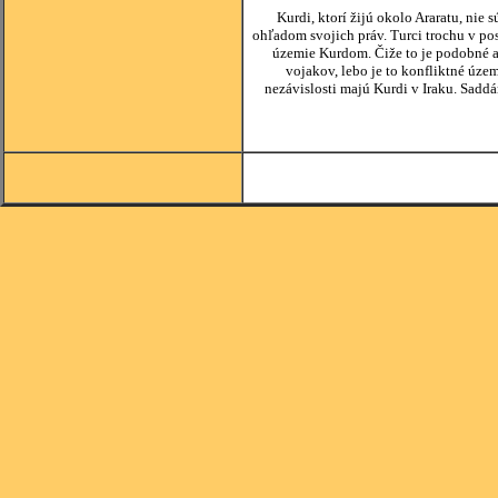
Kurdi, ktorí žijú okolo Araratu, nie
ohľadom svojich práv. Turci trochu v pos
územie Kurdom. Čiže to je podobné a
vojakov, lebo je to konfliktné úze
nezávislosti majú Kurdi v Iraku. Saddá