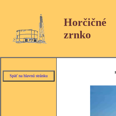
Horčičné
zrnko
Späť na hlavnú stránku