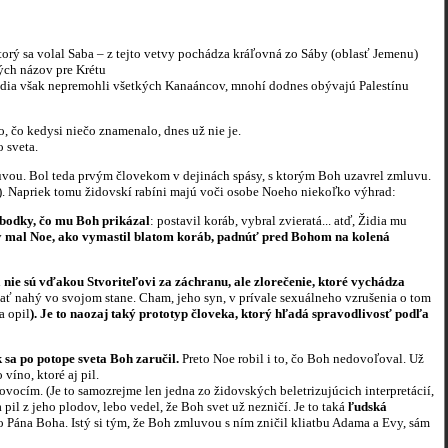
orý sa volal Saba – z tejto vetvy pochádza kráľovná zo Sáby (oblasť Jemenu)
ých názov pre Krétu
Židia však nepremohli všetkých Kanaáncov, mnohí dodnes obývajú Palestínu
o, čo kedysi niečo znamenalo, dnes už nie je.
 sveta.
vou. Bol teda prvým človekom v dejinách spásy, s ktorým Boh uzavrel zmluvu.
). Napriek tomu židovskí rabíni majú voči osobe Noeho niekoľko výhrad:
 bodky, čo mu Boh prikázal
: postavil koráb, vybral zvieratá... atď, Židia mu
v
mal Noe, ako vymastil blatom koráb, padnúť pred Bohom na kolená
a nie sú vďakou Stvoriteľovi za záchranu, ale zlorečenie, ktoré vychádza
ežať nahý vo svojom stane. Cham, jeho syn, v prívale sexuálneho vzrušenia o tom
a opil
). Je to naozaj taký prototyp človeka, ktorý hľadá spravodlivosť podľa
 sa po potope sveta Boh zaručil.
Preto Noe robil i to, čo Boh nedovoľoval. Už
víno, ktoré aj pil.
ocím. (Je to samozrejme len jedna zo židovských beletrizujúcich interpretácií,
il z jeho plodov, lebo vedel, že Boh svet už nezničí. Je to taká
ľudská
 Pána Boha. Istý si tým, že Boh zmluvou s ním zničil kliatbu Adama a Evy, sám