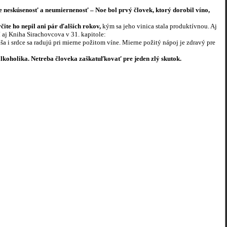
neskúsenosť a neumiernenosť – Noe bol prvý človek, ktorý dorobil víno,
čite ho nepil ani pár ďalších rokov,
kým sa jeho vinica stala produktívnou. Aj
í aj Kniha Sirachovcova v 31. kapitole:
ša i srdce sa radujú pri mierne požitom víne. Mierne požitý nápoj je zdravý pre
alkoholika. Netreba človeka zaškatuľkovať pre jeden zlý skutok.