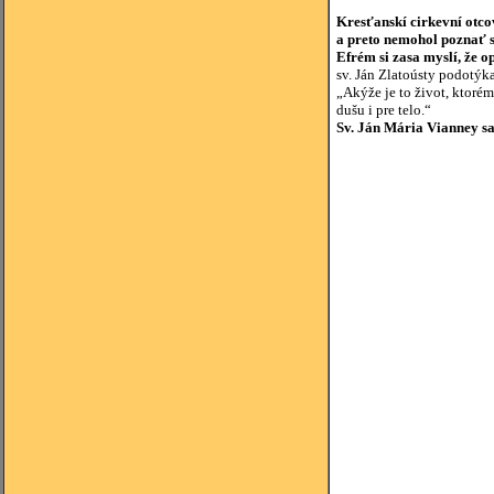
Kresťanskí cirkevní otco
a preto nemohol poznať s
Efrém
si zasa myslí, že o
sv. Ján Zlatoústy podotýka
„Akýže je to život, ktorém
dušu i pre telo.“
Sv. Ján Mária Vianney sa 