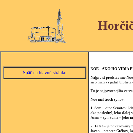
Horči
NOE - AKO HO VIDIA 
Späť na hlavnú stránku
Najprv si predstavíme Noe
sa o nich vyjadril biblista
Tu je najprvotnejšia vetv
Noe mal troch synov.
1. Sem
– otec Semitov. Jeh
ako posledný, lebo ďalej 
Aram – syn Sema – jeho me
2. Jafet
– je považovaný z
Javan – praotec Grékov, J