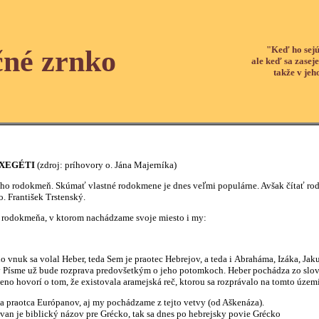
"Keď ho sejú
čné zrnko
ale keď sa zaseje
takže v jeh
EXEGÉTI
(zdroj: príhovory o. Jána Majerníka)
ho rodokmeň. Skúmať vlastné rodokmene je dnes veľmi populárne. Avšak čítať rodok
 o. František Trstenský.
a rodokmeňa, v ktorom nachádzame svoje miesto i my:
o vnuk sa volal Heber, teda Sem je praotec Hebrejov, a teda i Abraháma, Izáka, J
v Písme už bude rozprava predovšetkým o jeho potomkoch. Heber pochádza zo slova
no hovorí o tom, že existovala aramejská reč, ktorou sa rozprávalo na tomto území
a praotca Európanov, aj my pochádzame z tejto vetvy (od Aškenáza).
avan je biblický názov pre Grécko, tak sa dnes po hebrejsky povie Grécko