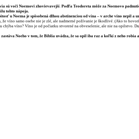
via sú voči Noemovi zhovievavejší
.
Podľa Teodoreta môže za Noemovo padnutie 
ilu tohto nápoja.
pitosť u Noema je spôsobená dlhou abstinenciou od vína – v arche víno nepil a ur
, že víno samo osebe nie je zlé, ale nadmerné požívanie je škodlivé. (Ako to hovor
u chýba víno? Víno je od počiatku stvorené na obveselenie, ale nie na opilstvo. Du
zastáva Noeho v tom, že Biblia uvádza, že sa opil iba raz a koľkí z neho robia 