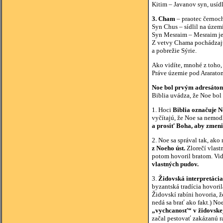
Kitim – Javanov syn, usídl
3. Cham
– praotec černoc
Syn Chus – sídlil na územ
Syn Mesraim – Mesraim je 
Z vetvy Chama pochádzajú 
a pobrežie Sýrie.
Ako vidíte, mnohé z toho, 
Práve územie pod Araratom
Noe bol prvým adresátom
Biblia uvádza, že Noe bo
1. Hoci
Biblia označuje N
vyčítajú, že Noe sa nemod
a prosiť Boha, aby zmenil
2. Noe sa správal tak, ako
z Noeho úst.
Zlorečí vlast
potom hovoril bratom. Vi
vlastných pudov.
3.
Židovská interpretácia 
byzantská tradícia hovoril
Židovskí rabíni hovoria, 
nedá sa brať ako fakt.) No
„vychcanosť“ v židovskej
začal pestovať zakázanú r