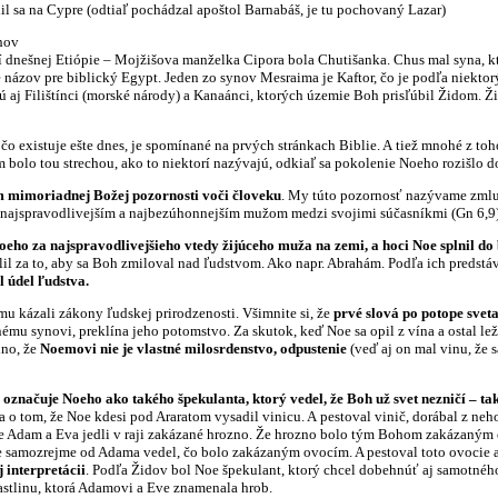
il sa na Cypre (odtiaľ pochádzal apoštol Barnabáš, je tu pochovaný Lazar)
hov
í dnešnej Etiópie – Mojžišova manželka Cipora bola Chutišanka. Chus mal syna, kt
názov pre biblický Egypt. Jeden zo synov Mesraima je Kaftor, čo je podľa niektor
aj Filištínci (morské národy) a Kanaánci, ktorých územie Boh prisľúbil Židom. 
čo existuje ešte dnes, je spomínané na prvých stránkach Biblie. A tiež mnohé z toh
 bolo tou strechou, ako to niektorí nazývajú, odkiaľ sa pokolenie Noeho rozišlo do
 mimoriadnej Božej pozornosti voči človeku
. My túto pozornosť nazývame zmlu
l najspravodlivejším a najbezúhonnejším mužom medzi svojimi súčasníkmi (Gn 6,9
oeho za najspravodlivejšieho vtedy žijúceho muža na zemi, a hoci Noe splnil do
lil za to, aby sa Boh zmiloval nad ľudstvom. Ako napr. Abrahám. Podľa ich predstá
 údel ľudstva.
 mu kázali zákony ľudskej prirodzenosti. Všimnite si, že
prvé slová po potope svet
nému synovi, preklína jeho potomstvo. Za skutok, keď Noe sa opil z vína a ostal l
dno, že
Noemovi nie je vlastné milosrdenstvo, odpustenie
(veď aj on mal vinu, že s
označuje Noeho ako takého špekulanta, ktorý vedel, že Boh už svet nezničí – tak
a o tom, že Noe kdesi pod Araratom vysadil vinicu. A pestoval vinič, dorábal z neho 
že Adam a Eva jedli v raji zakázané hrozno. Že hrozno bolo tým Bohom zakázaným ov
e samozrejme od Adama vedel, čo bolo zakázaným ovocím. A pestoval toto ovocie a p
 interpretácii
. Podľa Židov bol Noe špekulant, ktorý chcel dobehnúť aj samotného
astlinu, ktorá Adamovi a Eve znamenala hrob.