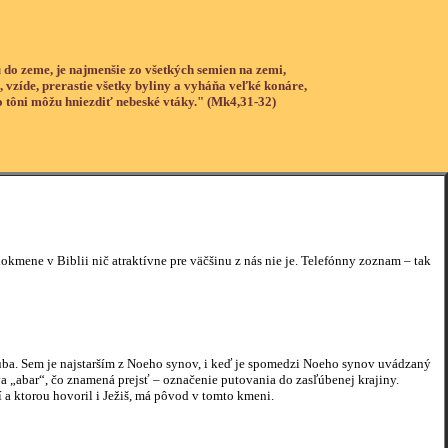
 do zeme, je najmenšie zo všetkých semien na zemi,
, vzíde, prerastie všetky byliny a vyháňa veľké konáre,
o tôni môžu hniezdiť nebeské vtáky." (Mk4,31-32)
mene v Biblii nič atraktívne pre väčšinu z nás nie je. Telefónny zoznam – tak
akuba. Sem je najstarším z Noeho synov, i keď je spomedzi Noeho synov uvádzaný
 „abar“, čo znamená prejsť – označenie putovania do zasľúbenej krajiny.
 a ktorou hovoril i Ježiš, má pôvod v tomto kmeni.